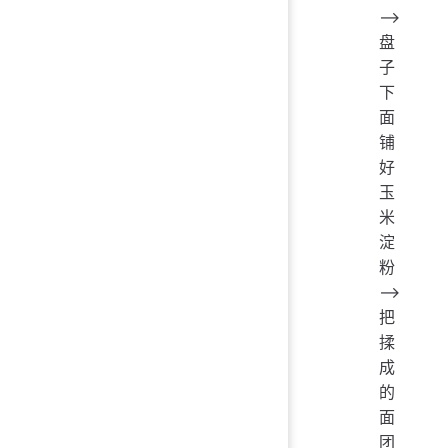
——>
盘
子
下
面
铺
好
玉
米
淀
粉
——>
把
揉
成
的
面
团