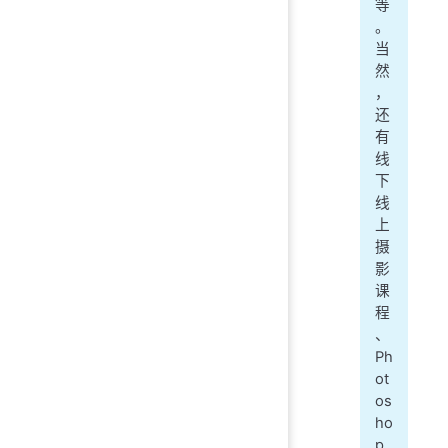
等
。
当
然
，
还
有
线
下
线
上
摄
影
课
程
、
Ph
ot
os
ho
p