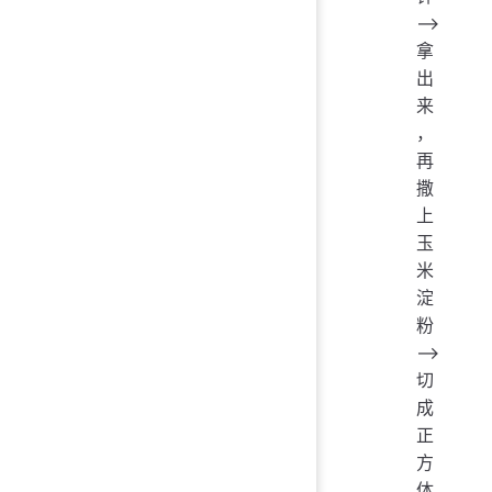
——>
拿
出
来
，
再
撒
上
玉
米
淀
粉
——>
切
成
正
方
体