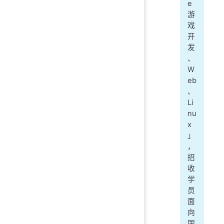
e
游
戏
开
发
、
W
eb
、
Li
nu
x
」
，
招
收
学
员
面
向
国