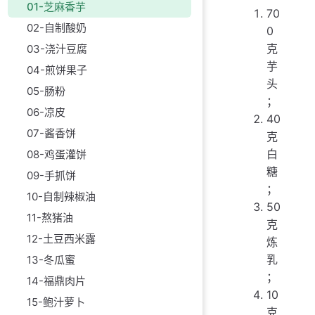
01-芝麻香芋
70
02-自制酸奶
0
克
03-浇汁豆腐
芋
04-煎饼果子
头
05-肠粉
；
06-凉皮
40
07-酱香饼
克
白
08-鸡蛋灌饼
糖
09-手抓饼
；
10-自制辣椒油
50
11-熬猪油
克
12-土豆西米露
炼
乳
13-冬瓜蜜
；
14-福鼎肉片
10
15-鲍汁萝卜
克