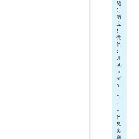
随
时
响
应
！
微
信
：
Ji
ab
cd
ef
h
C
+
+
信
息
奥
赛