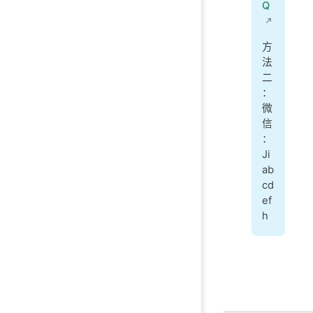
Q
方
法
二
：
微
信
：
Ji
ab
cd
ef
h