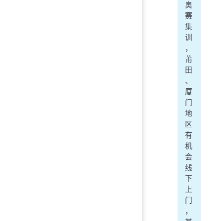
奥
赛
集
训
，
莆
田
、
厦
门
地
区
有
机
会
线
下
上
门
，