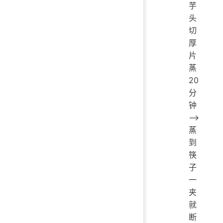
芋
头
切
厚
片
蒸
20
分
钟
——>
蒸
到
筷
子
一
夹
就
断