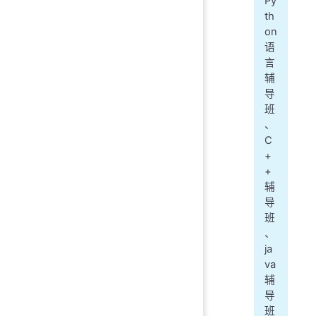
Py
th
on
语
言
辅
导
班
、
C
+
+
辅
导
班
、
ja
va
辅
导
班