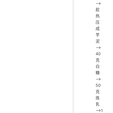
——>
趁
热
压
成
芋
泥
——>
40
克
白
糖
——>
50
克
炼
乳
——>1