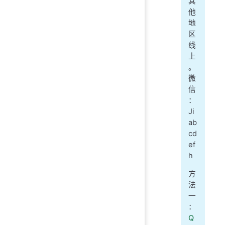
其
他
地
区
线
上
。
微
信
：
Ji
ab
cd
ef
h
方
法
一
：
Q