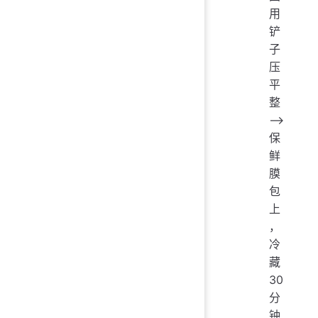
用
铲
子
压
平
整
——>
保
鲜
膜
包
上
，
冷
藏
30
分
钟