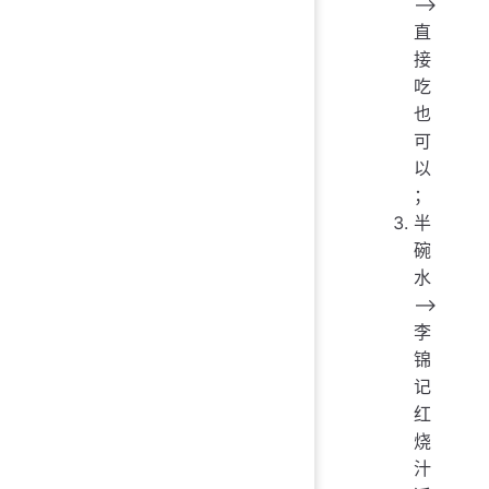
——>
直
接
吃
也
可
以
；
半
碗
水
——>
李
锦
记
红
烧
汁