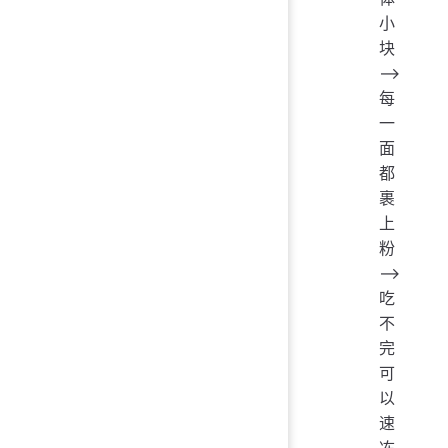
小
块
——>
每
一
面
都
裹
上
粉
——>
吃
不
完
可
以
速
冻