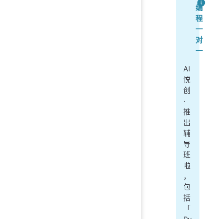
编
程
一
对
一
AI
悦
创
·
推
出
辅
导
班
啦
，
包
括
「