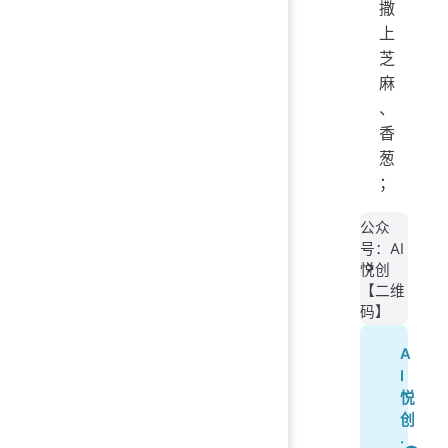
撒
上
芝
麻
、
香
葱
；
公众
号：AI
悦创
【二维
码】
A
I
悦
创
·