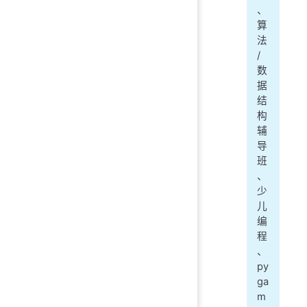
、
算
法
/
数
据
结
构
辅
导
班
、
少
儿
编
程
、
py
ga
m