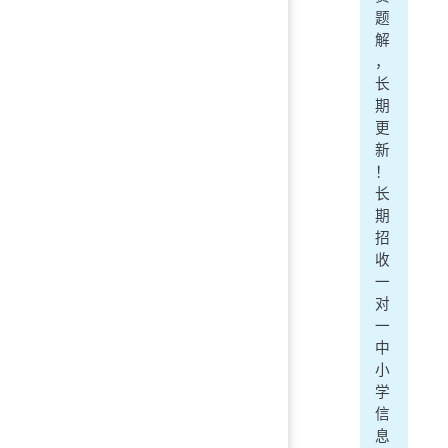
题
解
，
长
期
更
新
！
长
期
招
收
一
对
一
中
小
学
信
息