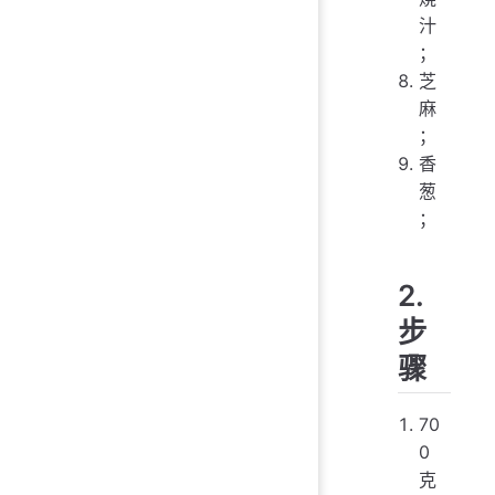
汁
；
芝
麻
；
香
葱
；
2.
步
骤
70
0
克