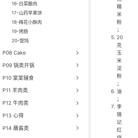
16-白菜酿肉
糯
17-山药苹果饼
米
粉
18-梅花小酥肉
；
19-烤肠
20
20-馄饨
克
P08 Cake
玉
米
P09 锅类开锅
淀
粉
P10 棠棠辅食
；
P11 羊肉类
油
；
P12 牛肉类
李
锦
P13 心得
记
P14 蘸酱类
红
烧