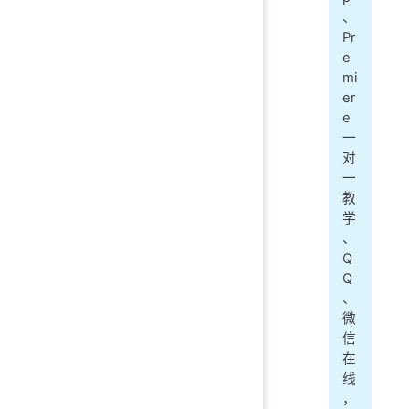
、
Pr
e
mi
er
e
一
对
一
教
学
、
Q
Q
、
微
信
在
线
，