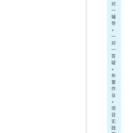
对
一
辅
导
+
一
对
一
答
疑
+
布
置
作
业
+
项
目
实
践