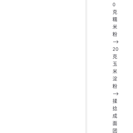
0
克
糯
米
粉
——>
20
克
玉
米
淀
粉
——>
揉
捻
成
面
团