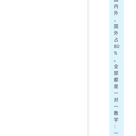
内
外
，
国
外
占
80
%
。
全
部
都
是
一
对
一
教
学
：
一