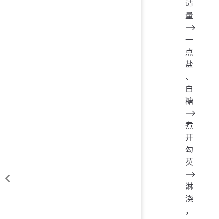
适
量
——>
一
点
盐
、
白
糖
——>
煮
开
勾
芡
——>
淋
浇
，