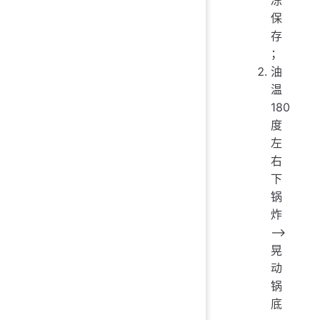
保
存
；
油
温
180
度
左
右
下
锅
炸
——>
晃
动
锅
底