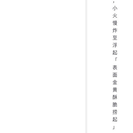
，
小
火
慢
炸
至
浮
起
「
表
面
金
黄
酥
脆
捞
起
」