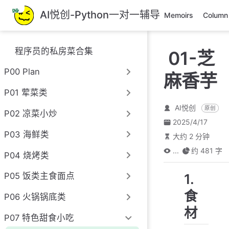
跳
AI悦创-Python一对一辅导
Memoirs
Column
至
主
要
程序员的私房菜合集
01-芝
內
容
P00 Plan
麻香芋
P01 荤菜类
AI悦创
原创
P02 凉菜小炒
2025/4/17
P03 海鲜类
大约 2 分钟
...
约 481 字
P04 烧烤类
1.
P05 饭类主食面点
食
P06 火锅锅底类
材
P07 特色甜食小吃