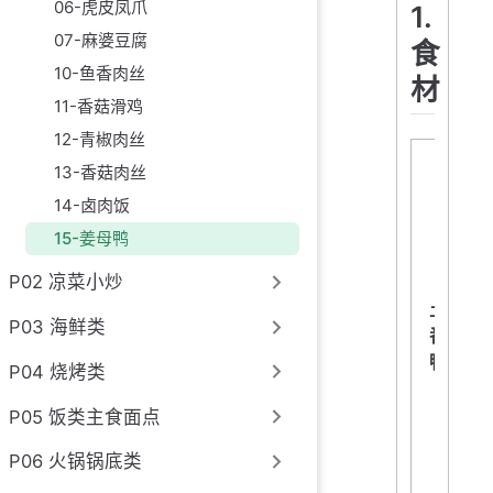
06-虎皮凤爪
1.
07-麻婆豆腐
食
10-鱼香肉丝
材
11-香菇滑鸡
12-青椒肉丝
13-香菇肉丝
14-卤肉饭
15-姜母鸭
P02 凉菜小炒
土
P03 海鲜类
番
鸭
P04 烧烤类
P05 饭类主食面点
P06 火锅锅底类