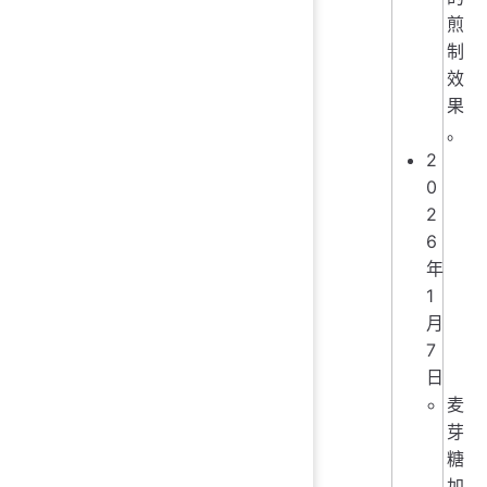
煎
制
效
果
。
2
0
2
6
年
1
月
7
日
麦
芽
糖
加