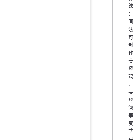
法
：
同
法
可
制
作
姜
母
鸡
、
姜
母
鸽
等
变
式
菜