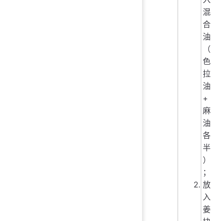
混
合
油
（
色
拉
油
+
麻
油
各
半
）
；
放
入
姜