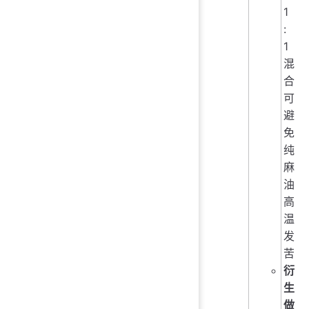
1
:
1
混
合
可
避
免
纯
麻
油
高
温
发
苦
衍
生
做