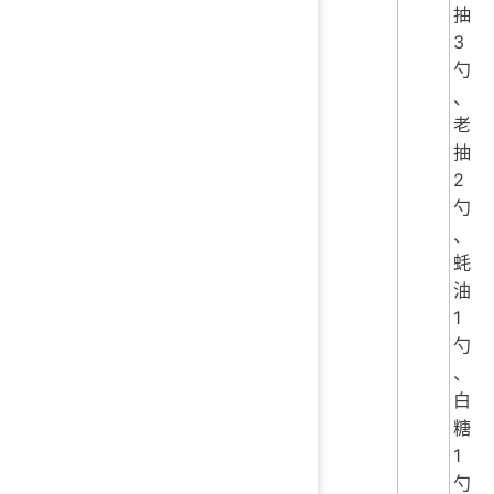
抽
3
勺
、
老
抽
2
勺
、
蚝
油
1
勺
、
白
糖
1
勺