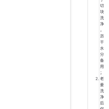
切
块
洗
净
，
沥
干
水
分
备
用
；
老
姜
洗
净
后