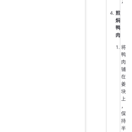
；
煎
焖
鸭
肉
将
鸭
肉
铺
在
姜
块
上
，
保
持
半