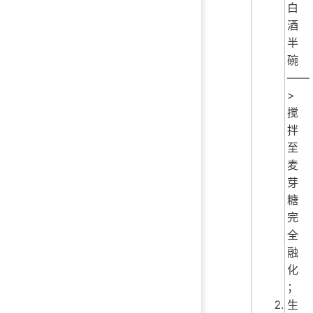
白
酒
半
碗
——
>
搅
拌
至
麦
芽
糖
完
全
融
化
；
生