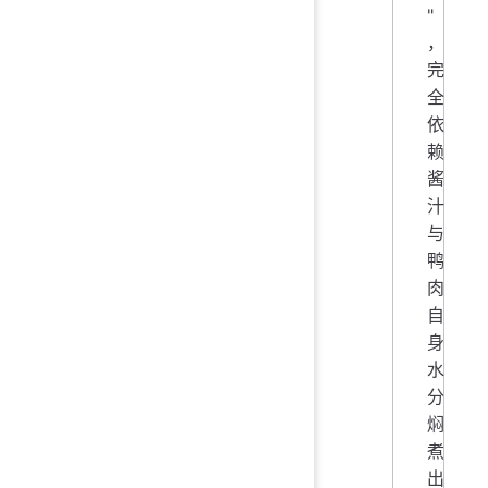
"
，
完
全
依
赖
酱
汁
与
鸭
肉
自
身
水
分
焖
煮
出