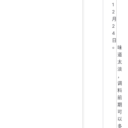
1
2
月
2
4
日
味
道
太
淡
，
调
料
前
期
可
以
多