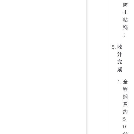
防
止
粘
锅
；
收
汁
完
成
全
程
焖
煮
约
5
0