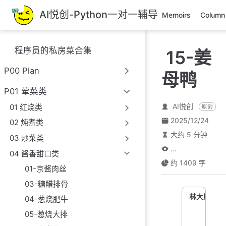
跳
AI悦创-Python一对一辅导
Memoirs
Column
至
主
要
程序员的私房菜合集
15-姜
內
容
P00 Plan
母鸭
P01 荤菜类
AI悦创
01 红烧类
原创
2025/12/24
02 炖煮类
大约 5 分钟
03 炒菜类
...
04 酱香甜口类
约 1409 字
01-京酱肉丝
03-糖醋排骨
林大厨
04-葱烧肥牛
05-葱烧大排