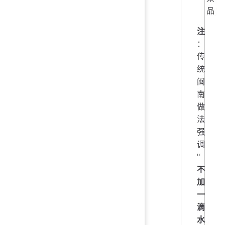
品
注
：
传
统
闽
南
做
法
强
调
"
不
加
一
滴
水