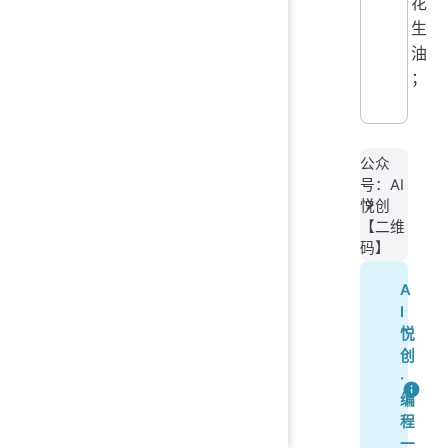
花
生
油
；
公众
号：AI
悦创
【二维
码】
A
I
悦
创
·
编
程
一