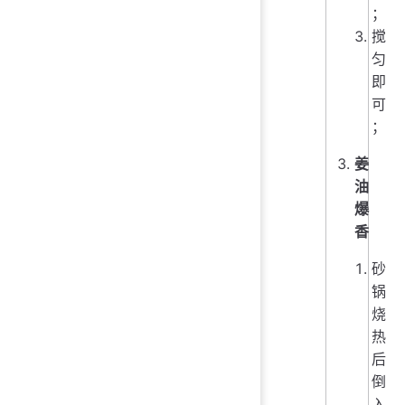
；
搅
匀
即
可
；
姜
油
爆
香
砂
锅
烧
热
后
倒
入