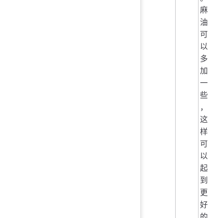
麻
油
可
以
多
加
一
些
，
这
样
可
以
起
到
更
好
的