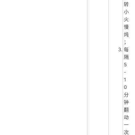
转
小
火
慢
炖
；
每
隔
5
-
1
0
分
钟
翻
动
一
次