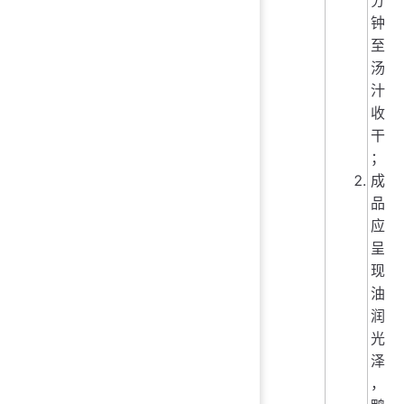
分
钟
至
汤
汁
收
干
；
成
品
应
呈
现
油
润
光
泽
，