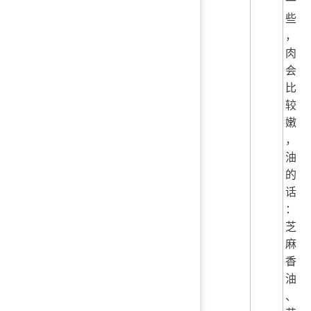
一
些
，
肉
会
比
较
嫩
，
油
的
话
：
芝
麻
香
油
、