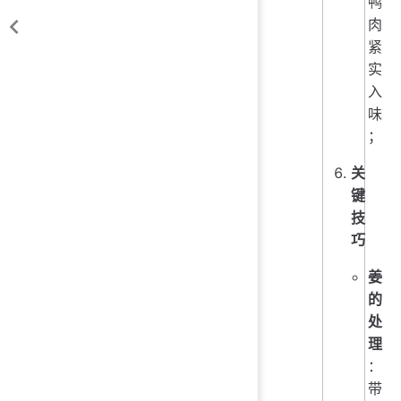
鸭
肉
紧
实
入
味
；
关
键
技
巧
姜
的
处
理
：
带