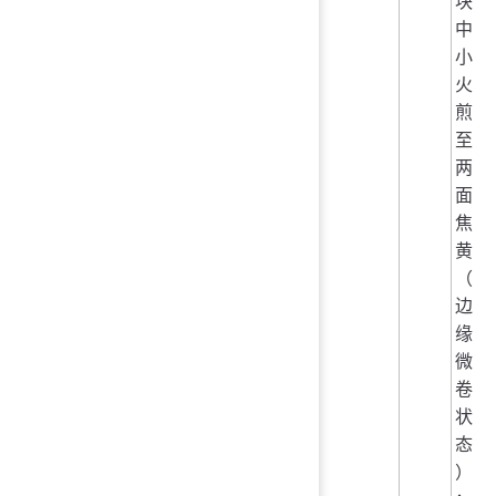
块
中
小
火
煎
至
两
面
焦
黄
（
边
缘
微
卷
状
态
）