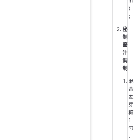
m
）
；
秘
制
酱
汁
调
制
混
合
麦
芽
糖
1
勺
、