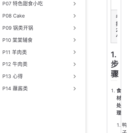
P07 特色甜食小吃
P08 Cake
老
抽
P09 锅类开锅
2
勺
P10 棠棠辅食
P11 羊肉类
1.
步
P12 牛肉类
骤
P13 心得
P14 蘸酱类
食
材
处
理
鸭
子