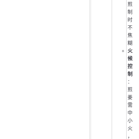
煎
制
时
不
焦
糊
火
候
控
制
：
煎
姜
需
中
小
火
，