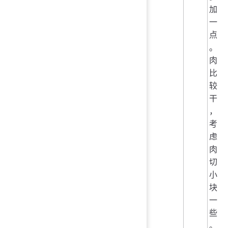
加
一
点
。
肉
比
较
干
，
考
虑
肉
切
小
块
一
些
。