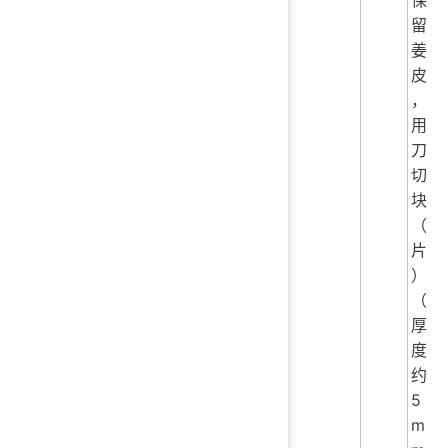
保
留
姜
皮
，
用
刀
切
块
（
片
）
（
厚
度
约
5
m