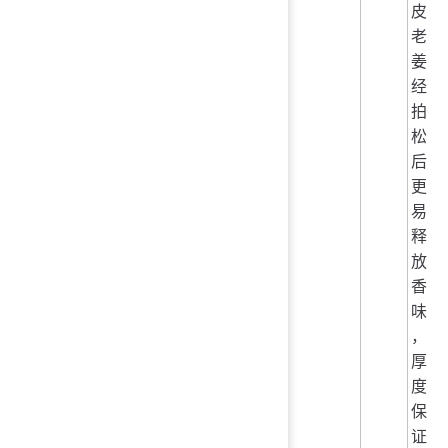
皮
老
姜
经
拍
松
后
更
易
释
放
香
味
，
厚
度
保
证