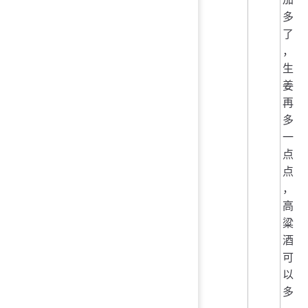
多
了
，
生
姜
再
多
一
点
点
，
高
粱
酒
可
以
多