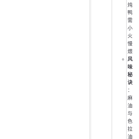
炖
鸭
需
小
火
慢
煨
风
味
秘
诀
：
麻
油
与
色
拉
油