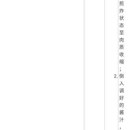
煎
炸
状
态
至
肉
质
收
缩
；
倒
入
调
好
的
酱
汁
，