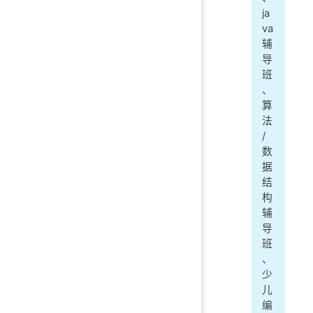
ja
va
辅
导
班
、
算
法
/
数
据
结
构
辅
导
班
、
少
儿
编