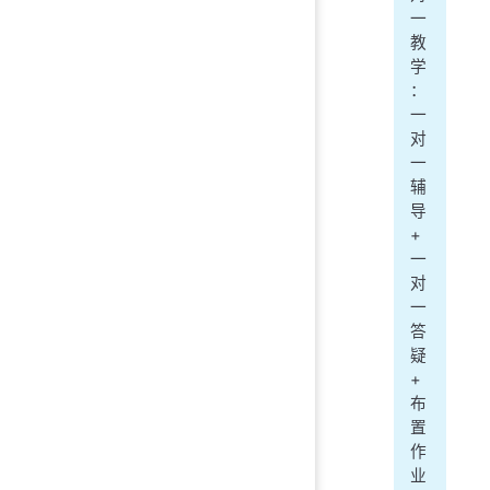
一
教
学
：
一
对
一
辅
导
+
一
对
一
答
疑
+
布
置
作
业