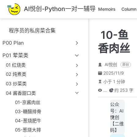
跳
AI悦创-Python一对一辅导
Memoirs
Column
至
主
要
程序员的私房菜合集
10-鱼
內
容
P00 Plan
香肉丝
P01 荤菜类
AI悦创
01 红烧类
原创
2025/11/9
02 炖煮类
小于 1 分钟
03 炒菜类
...
约 253 字
04 酱香甜口类
01-京酱肉丝
公众
号：AI
03-糖醋排骨
悦创
04-葱烧肥牛
【二维
05-葱烧大排
码】