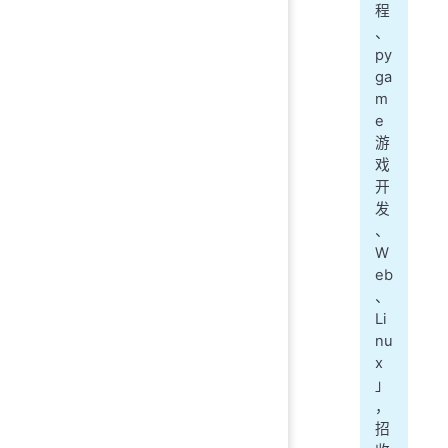
程
、
py
ga
m
e
游
戏
开
发
、
W
eb
、
Li
nu
x
」
，
招