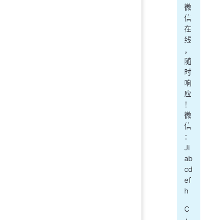
微
信
在
线
，
随
时
响
应
！
微
信
：
Ji
ab
cd
ef
h
C