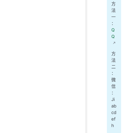
方
法
一
：
Q
Q
方
法
二
：
微
信
：
Ji
ab
cd
ef
h