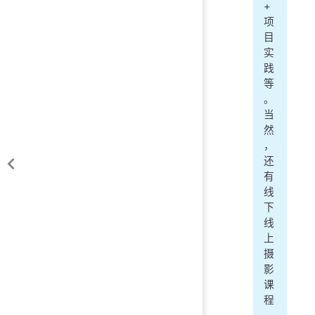
+
项
目
实
践
等
。
当
然
，
还
有
线
下
线
上
摄
影
课
程