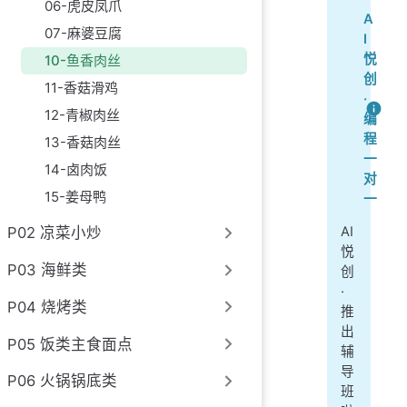
06-虎皮凤爪
A
07-麻婆豆腐
I
悦
10-鱼香肉丝
创
11-香菇滑鸡
·
12-青椒肉丝
编
程
13-香菇肉丝
一
14-卤肉饭
对
15-姜母鸭
一
P02 凉菜小炒
AI
悦
P03 海鲜类
创
·
P04 烧烤类
推
出
P05 饭类主食面点
辅
导
P06 火锅锅底类
班