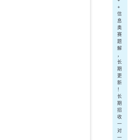
+
+
信
息
奥
赛
题
解
，
长
期
更
新
！
长
期
招
收
一
对
一