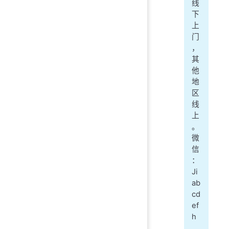
线
下
上
门
，
其
他
地
区
线
上
。
微
信
：
Ji
ab
cd
ef
h