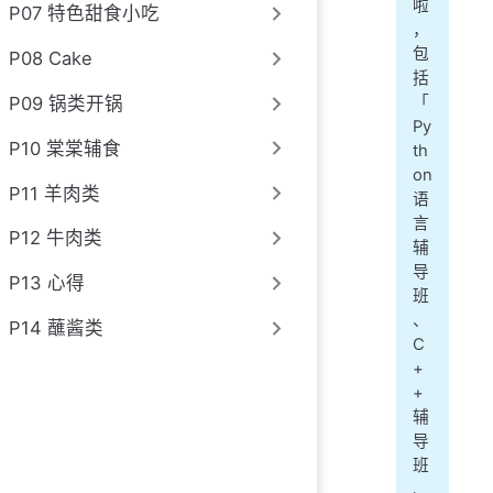
啦
P07 特色甜食小吃
，
包
P08 Cake
括
P09 锅类开锅
「
Py
P10 棠棠辅食
th
on
P11 羊肉类
语
言
P12 牛肉类
辅
导
P13 心得
班
、
P14 蘸酱类
C
+
+
辅
导
班
、