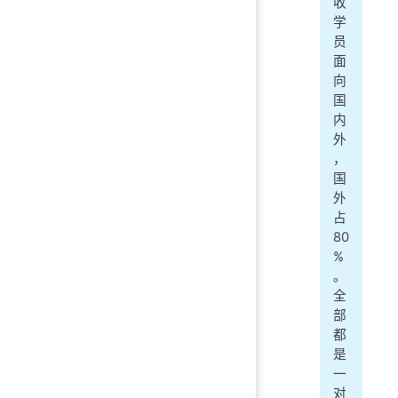
收
学
员
面
向
国
内
外
，
国
外
占
80
%
。
全
部
都
是
一
对