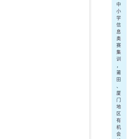
中
小
学
信
息
奥
赛
集
训
，
莆
田
、
厦
门
地
区
有
机
会