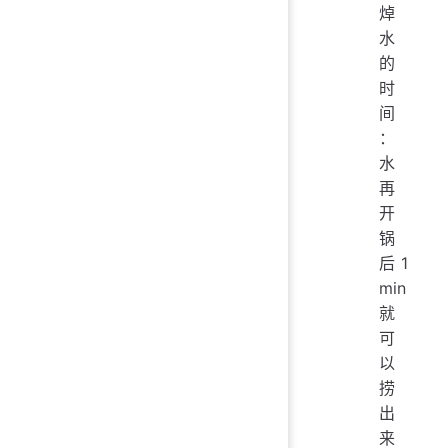
焯
水
的
时
间
：
水
再
开
锅
后 1
min
就
可
以
捞
出
来