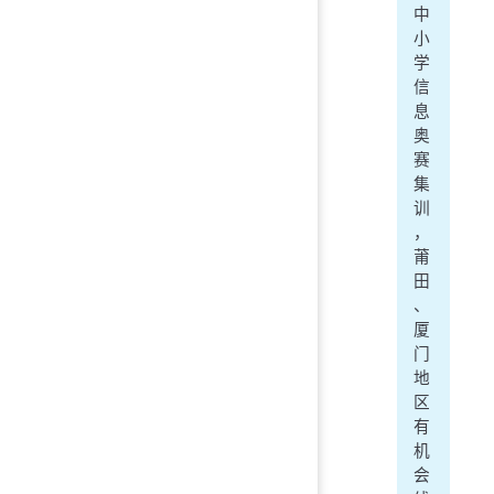
中
小
学
信
息
奥
赛
集
训
，
莆
田
、
厦
门
地
区
有
机
会