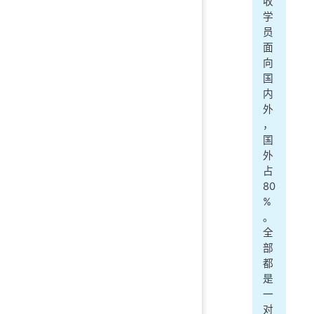
收
学
员
面
向
国
内
外
，
国
外
占
80
%
。
全
部
都
是
一
对