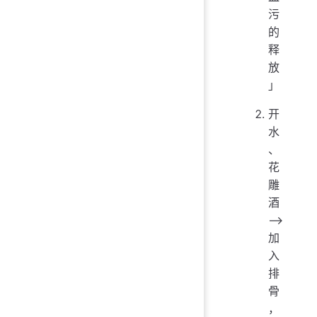
污
的
释
放
」
开
水
、
花
雕
酒
——>
加
入
排
骨
，