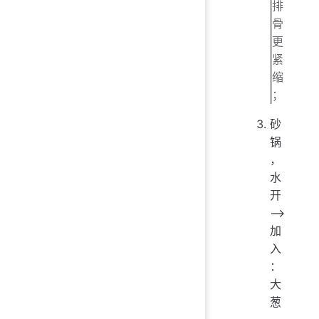
排
骨
更
紧
缩
；
砂
锅
，
水
开
——>
加
入
：
大
葱