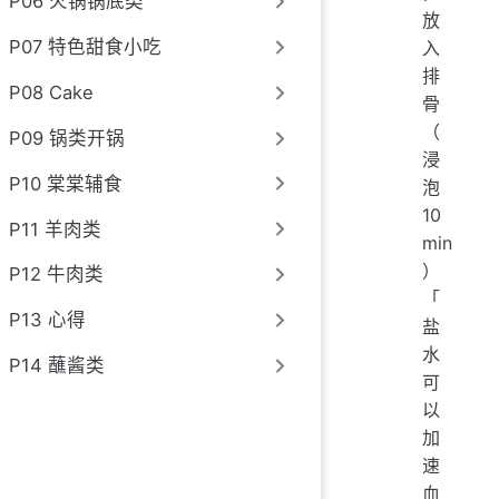
P06 火锅锅底类
放
P07 特色甜食小吃
入
排
P08 Cake
骨
（
P09 锅类开锅
浸
P10 棠棠辅食
泡
10
P11 羊肉类
min
）
P12 牛肉类
「
P13 心得
盐
水
P14 蘸酱类
可
以
加
速
血