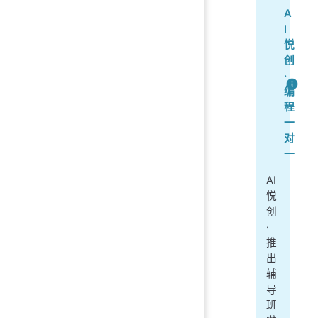
A
I
悦
创
·
编
程
一
对
一
AI
悦
创
·
推
出
辅
导
班