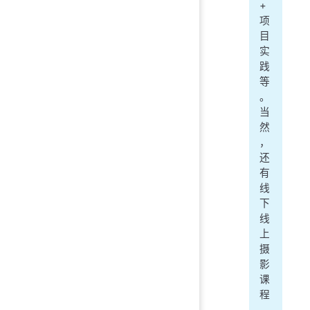
+
项
目
实
践
等
。
当
然
，
还
有
线
下
线
上
摄
影
课
程
、