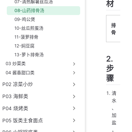
07-清热解暑丝瓜汤
材
08-山药排骨汤
09-鸡公煲
排
山
10-丝瓜煎蛋汤
骨
药
11-菠萝排骨
12-焖豆腐
13-萝卜排骨汤
2.
03 炒菜类
步
04 酱香甜口类
骤
P02 凉菜小炒
清
P03 海鲜类
水
、
P04 烧烤类
加
P05 饭类主食面点
盐
，