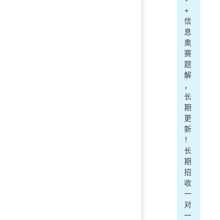
+
信
息
奥
赛
题
解
，
长
期
更
新
！
长
期
招
收
一
对
一