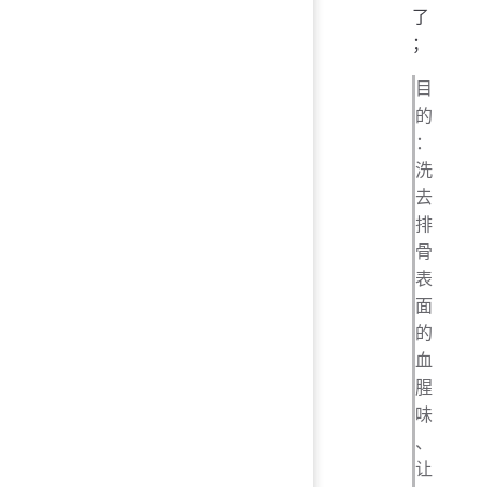
了
；
目
的
：
洗
去
排
骨
表
面
的
血
腥
味
、
让