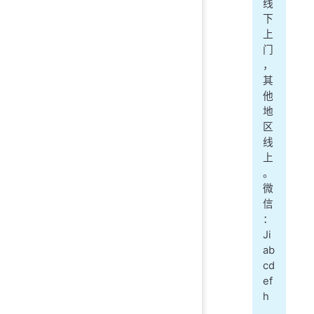
线
下
上
门
，
其
他
地
区
线
上
。
微
信
：
Ji
ab
cd
ef
h