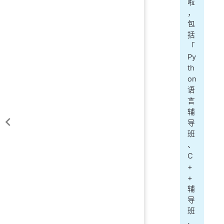
啦
，
包
括
「
Py
th
on
语
言
辅
导
班
、
C
+
+
辅
导
班
、