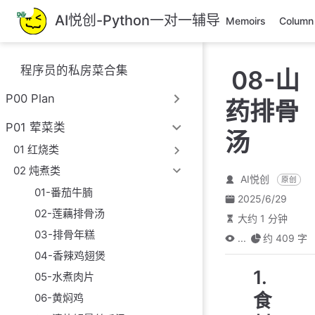
跳
AI悦创-Python一对一辅导
Memoirs
Column
至
主
要
程序员的私房菜合集
08-山
內
容
P00 Plan
药排骨
P01 荤菜类
汤
01 红烧类
02 炖煮类
AI悦创
原创
01-番茄牛腩
2025/6/29
02-莲藕排骨汤
大约 1 分钟
03-排骨年糕
...
约 409 字
04-香辣鸡翅煲
1.
05-水煮肉片
食
06-黄焖鸡