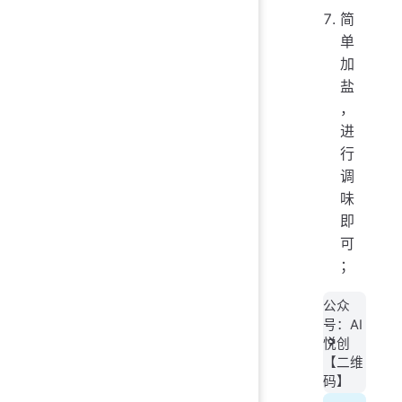
简
单
加
盐
，
进
行
调
味
即
可
；
公众
号：AI
悦创
【二维
码】