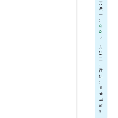
方
法
一
：
Q
Q
方
法
二
：
微
信
：
Ji
ab
cd
ef
h