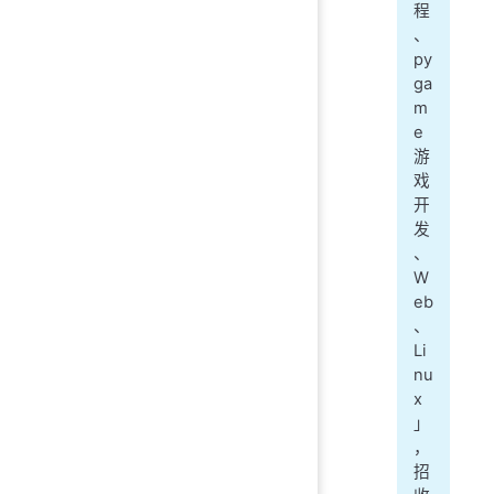
程
、
py
ga
m
e
游
戏
开
发
、
W
eb
、
Li
nu
x
」
，
招