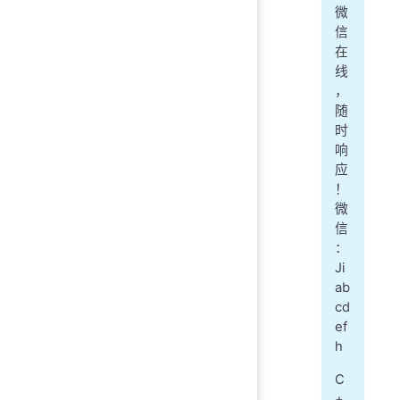
微
信
在
线
，
随
时
响
应
！
微
信
：
Ji
ab
cd
ef
h
C
+