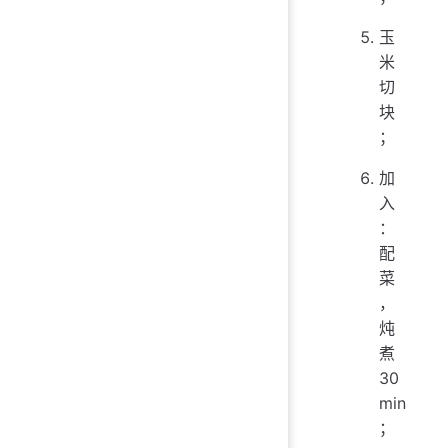
玉
米
切
块
；
加
入
：
配
菜
，
炖
煮
30
min
；