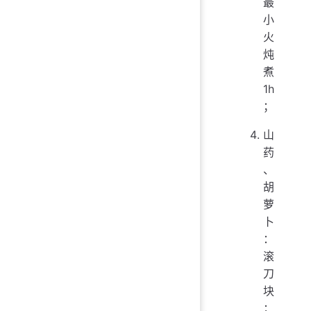
最
小
火
炖
煮
1h
；
山
药
、
胡
萝
卜
：
滚
刀
块
；