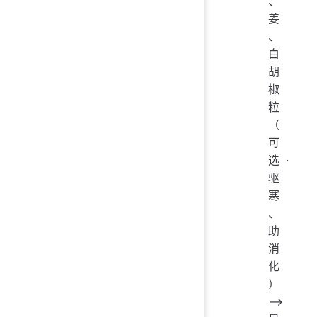
、
姜
、
白
胡
椒
粒
（
可
选·
驱
寒
、
助
消
化
）
——>