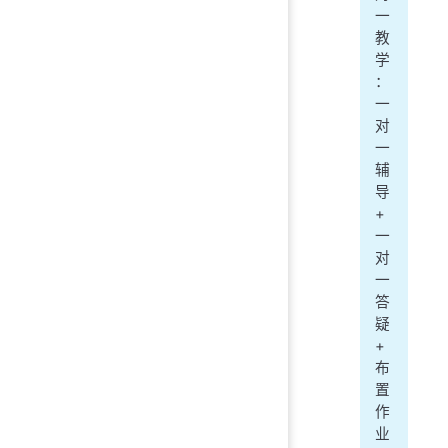
一
教
学
：
一
对
一
辅
导
+
一
对
一
答
疑
+
布
置
作
业