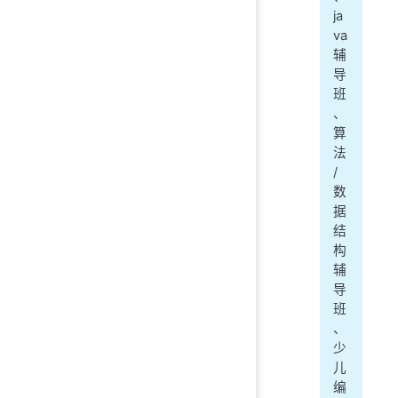
ja
va
辅
导
班
、
算
法
/
数
据
结
构
辅
导
班
、
少
儿
编