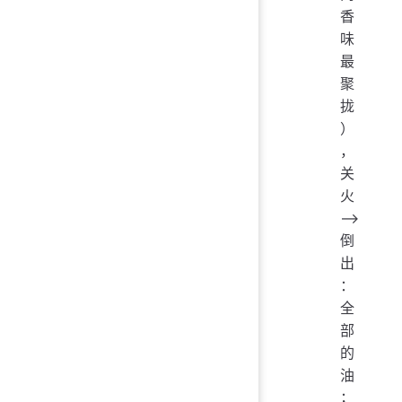
香
味
最
聚
拢
）
，
关
火
——>
倒
出
：
全
部
的
油
；