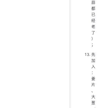
蒜
都
已
经
老
了
）
；
先
加
入
：
姜
片
、
大
葱