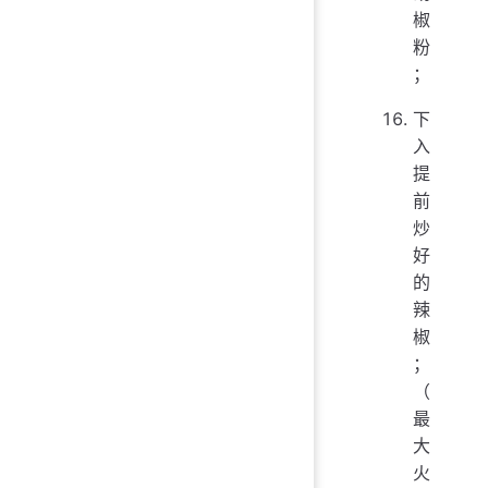
椒
粉
；
下
入
提
前
炒
好
的
辣
椒
；
（
最
大
火