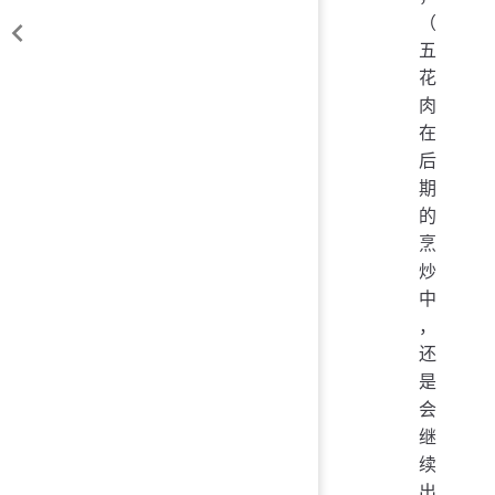
（
五
花
肉
在
后
期
的
烹
炒
中
，
还
是
会
继
续
出