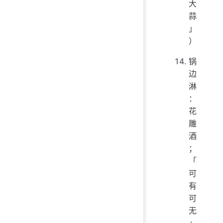
大
蒜
」
）
锅
边
淋
：
花
雕
酒
；
「
可
有
可
无
」