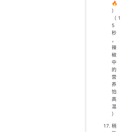
🔥
）
（1
5
秒
，
辣
椒
中
的
营
养
怕
高
温
）
稍