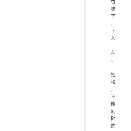
香
味
了
，
下
入
：
蒜
。
「
拍
松
，
不
能
剁
碎
的