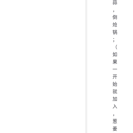
蒜
，
倒
炝
锅
；
（
如
果
一
开
始
就
加
入
，
葱
姜