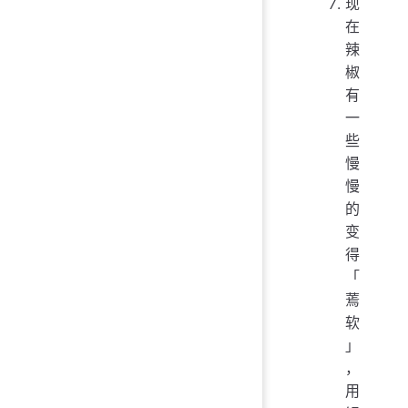
现
在
辣
椒
有
一
些
慢
慢
的
变
得
「
蔫
软
」
，
用