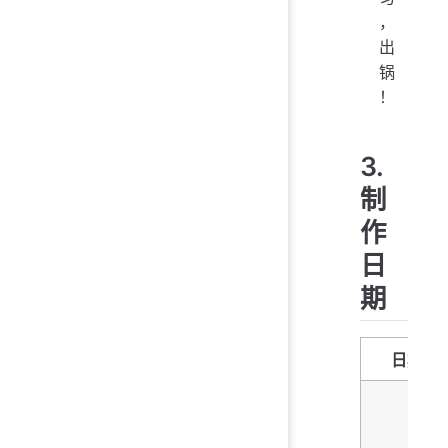
，
出
锅
！
3.
制
作
日
期
日期