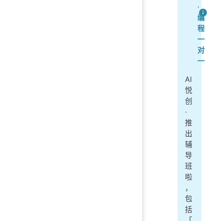
·
编
程
一
对
一
AI
悦
创
·
推
出
辅
导
班
啦
，
包
括
「