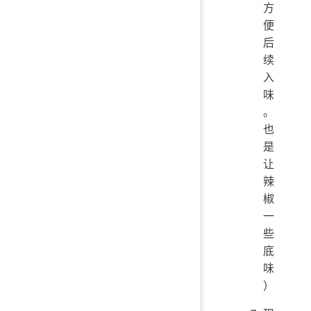
方
便
后
续
入
味
。
也
是
让
辣
椒
一
些
底
味
）