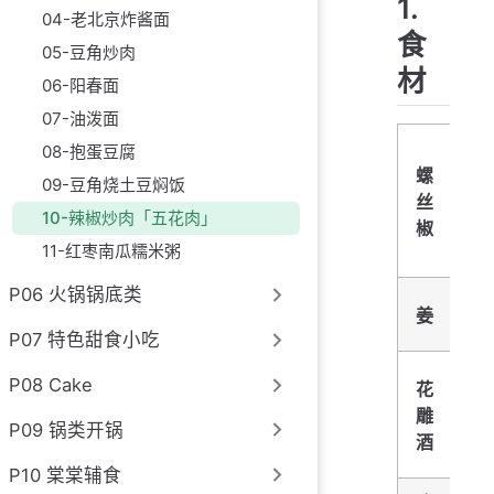
1.
04-老北京炸酱面
食
05-豆角炒肉
材
06-阳春面
07-油泼面
红
08-抱蛋豆腐
螺
09-豆角烧土豆焖饭
丝
（
10-辣椒炒肉「五花肉」
椒
富
11-红枣南瓜糯米粥
色
P06 火锅锅底类
姜
蒜
P07 特色甜食小吃
P08 Cake
花
雕
酱
P09 锅类开锅
酒
P10 棠棠辅食