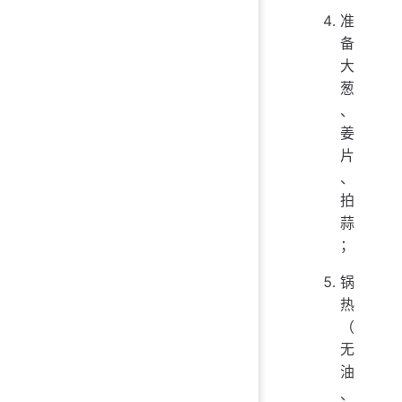
准
备
大
葱
、
姜
片
、
拍
蒜
；
锅
热
（
无
油
、