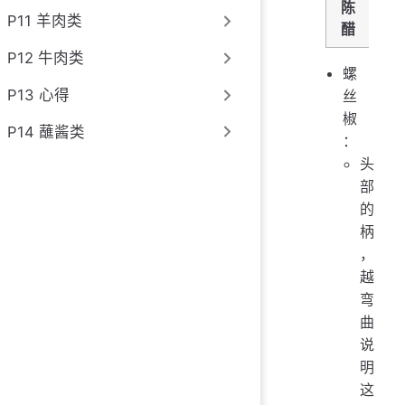
陈
P11 羊肉类
醋
P12 牛肉类
螺
P13 心得
丝
椒
P14 蘸酱类
：
头
部
的
柄
，
越
弯
曲
说
明
这