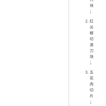
块
；
红
尖
椒
切
滚
刀
块
；
五
花
肉
切
片
；