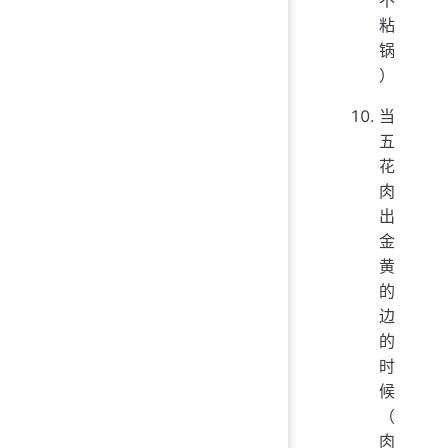
粘
锅
）
当
五
花
肉
出
金
黄
的
边
的
时
候
（
肉