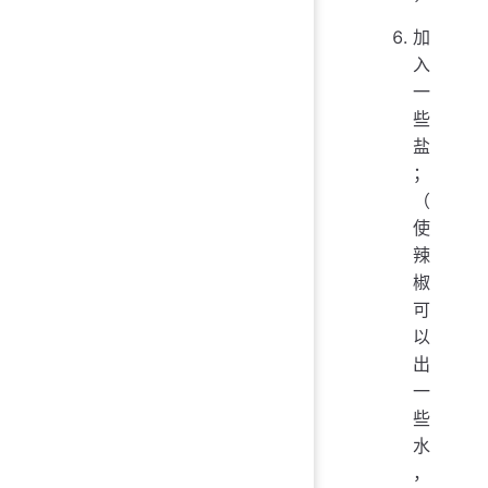
加
入
一
些
盐
；
（
使
辣
椒
可
以
出
一
些
水
，