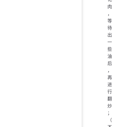
肉
，
等
待
出
一
些
油
后
，
再
进
行
翻
炒
；
（
不