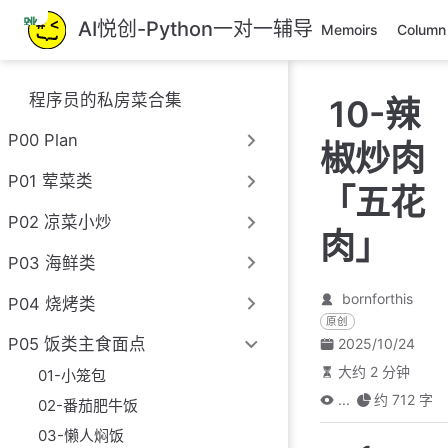
跳
AI悦创-Python一对一辅导
Memoirs
Column
至
主
要
程序员的私房菜合集
10-辣
內
容
P00 Plan
椒炒肉
P01 荤菜类
「五花
P02 凉菜小炒
肉」
P03 海鲜类
bornforthis
P04 烧烤类
原创
P05 饭类主食面点
2025/10/24
大约 2 分钟
01-小笼包
...
约 712 字
02-番茄肥牛饭
03-懒人焖饭