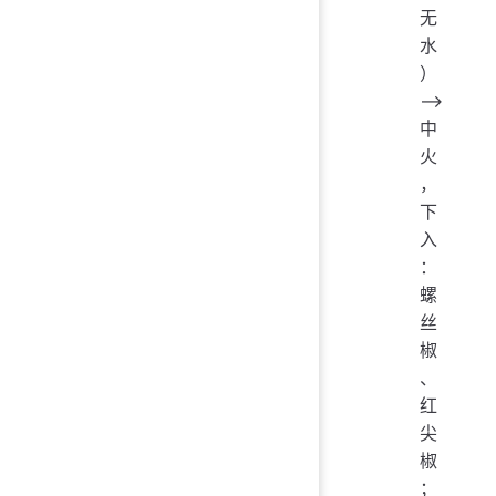
无
水
）
——>
中
火
，
下
入
：
螺
丝
椒
、
红
尖
椒
；