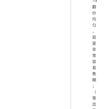
——>
翻
炒
均
匀
，
蒜
是
非
常
容
易
焦
糊
；
（
等
出