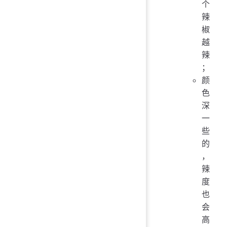
个
辣
椒
越
辣
；
颜
色
深
一
些
的
，
辣
度
也
会
高