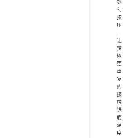
锅
勺
按
压
，
让
辣
椒
更
重
复
的
接
触
锅
底
温
度