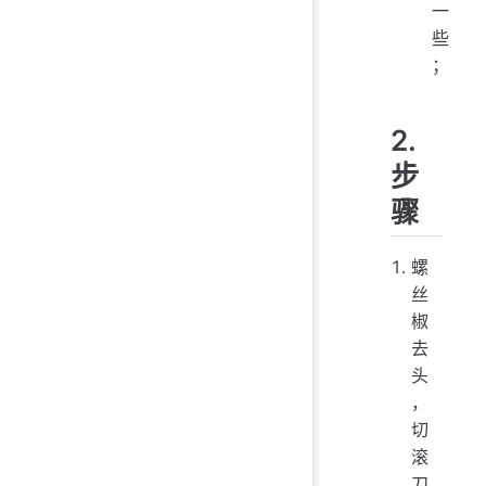
一
些
；
2.
步
骤
螺
丝
椒
去
头
，
切
滚
刀