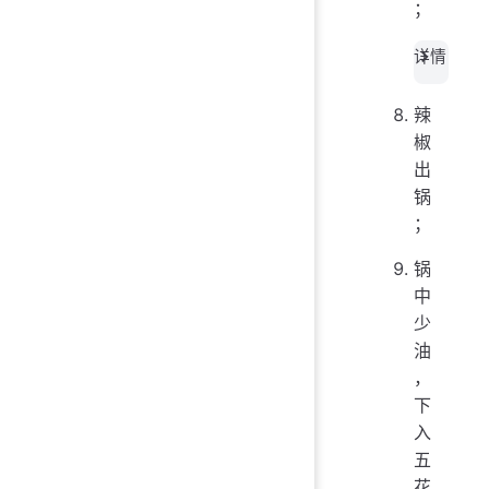
；
详情
辣
椒
出
锅
；
锅
中
少
油
，
下
入
五
花