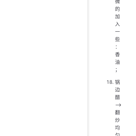
微
的
加
入
一
些
：
香
油
；
锅
边
醋
——>
翻
炒
均
匀