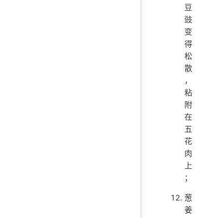
豆
豉
变
得
松
散
，
粘
附
在
五
花
肉
上
；
葱
姜