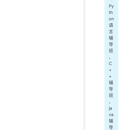
Py
th
on
语
言
辅
导
班
、
C
+
+
辅
导
班
、
ja
va
辅
导