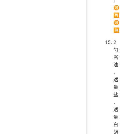
🉑
🈶
🉑
🈚
2
勺
酱
油
、
适
量
盐
、
适
量
白
胡