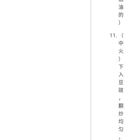
油
的
）
（
中
火
）
下
入
豆
豉
，
翻
炒
均
匀
，