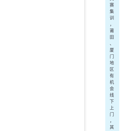
赛
集
训
，
莆
田
、
厦
门
地
区
有
机
会
线
下
上
门
，
其