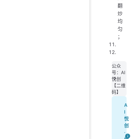
翻
炒
均
匀
；
公众
号：AI
悦创
【二维
码】
A
I
悦
创
·