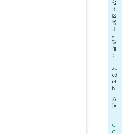
他
地
区
线
上
。
微
信
：
Ji
ab
cd
ef
h
方
法
一
：
Q
Q