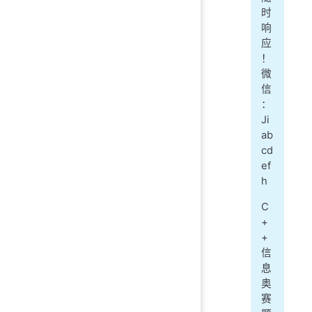
时
响
应
！
微
信
：
Ji
ab
cd
ef
h
C
+
+
信
息
奥
赛