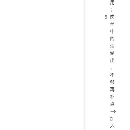
用
；
肉
丝
中
的
油
倒
出
，
不
够
再
补
点
——>
加
入