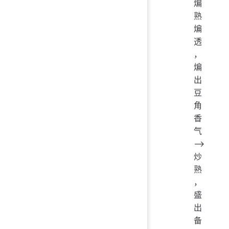
煸
熟
煸
透
，
煸
出
豆
角
香
气
——>
炒
熟
，
盛
出
备