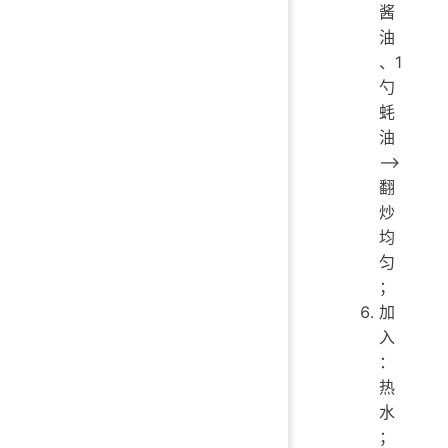
酱
油
、1
勺
蚝
油
——>
翻
炒
均
匀
；
加
入
：
热
水
；