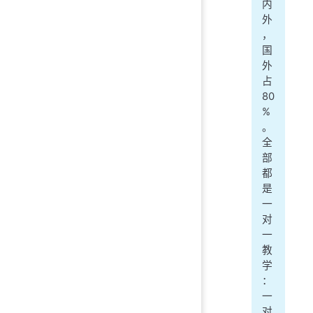
内
外
，
国
外
占
80
%
。
全
部
都
是
一
对
一
教
学
：
一
对