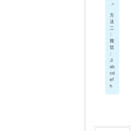
方
法
二
：
微
信
：
Ji
ab
cd
ef
h