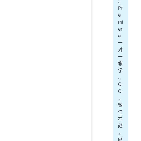
、
Pr
e
mi
er
e
一
对
一
教
学
、
Q
Q
、
微
信
在
线
，
随