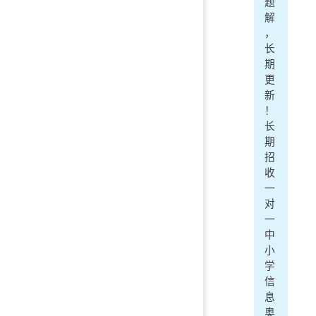
题
解
，
长
期
更
新
！
长
期
招
收
一
对
一
中
小
学
信
息
奥