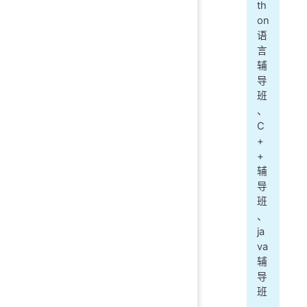
th
on
语
言
辅
导
班
、
C
+
+
辅
导
班
、
ja
va
辅
导
班
、