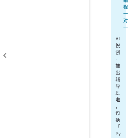
编
程
一
对
一
AI
悦
创
·
推
出
辅
导
班
啦
，
包
括
「
Py