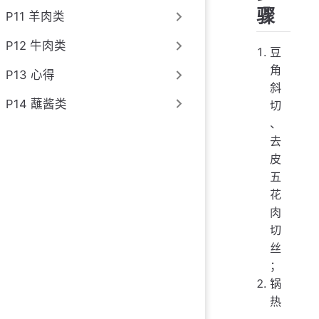
骤
P11 羊肉类
P12 牛肉类
豆
角
P13 心得
斜
P14 蘸酱类
切
、
去
皮
五
花
肉
切
丝
；
锅
热
，