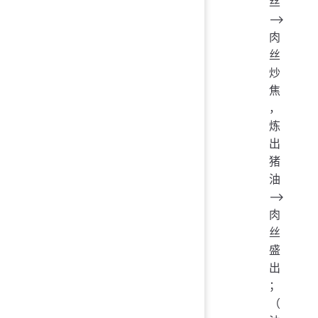
丝
——>
肉
丝
炒
焦
，
炼
出
猪
油
——>
肉
丝
盛
出
；
（