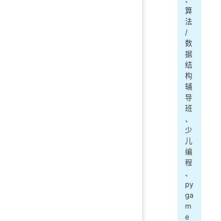
算
法
/
数
据
结
构
辅
导
班
、
少
儿
编
程
、
py
ga
m
e