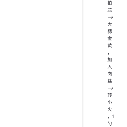
拍
蒜
——>
大
蒜
金
黄
，
加
入
肉
丝
——>
转
小
火
，1
勺