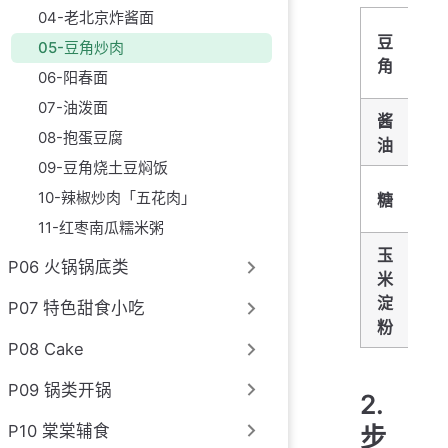
04-老北京炸酱面
五
豆
05-豆角炒肉
花
角
06-阳春面
肉
07-油泼面
酱
蚝
08-抱蛋豆腐
油
油
09-豆角烧土豆焖饭
鸡
10-辣椒炒肉「五花肉」
糖
粉
11-红枣南瓜糯米粥
玉
P06 火锅锅底类
米
淀
P07 特色甜食小吃
粉
P08 Cake
P09 锅类开锅
2.
P10 棠棠辅食
步