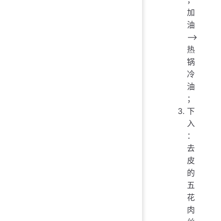
加
油
——>
热
锅
冷
油
；
下
入
：
去
皮
的
五
花
肉