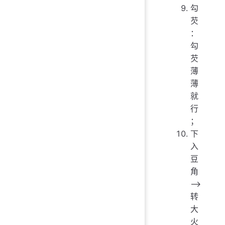
勾
芡
：
勾
芡
薄
薄
就
行
；
下
入
豆
角
——>
转
大
火