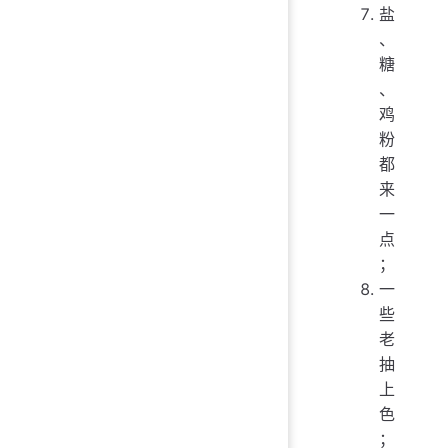
盐
、
糖
、
鸡
粉
都
来
一
点
；
一
些
老
抽
上
色
；