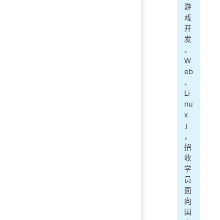
游
戏
开
发
、
W
eb
、
Li
nu
x
」
，
招
收
学
员
面
向
国