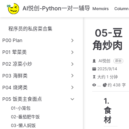
跳
AI悦创-Python一对一辅导
Memoirs
Column
至
主
要
程序员的私房菜合集
05-豆
內
容
P00 Plan
角炒肉
P01 荤菜类
AI悦创
原创
P02 凉菜小炒
2025/9/14
P03 海鲜类
大约 1 分钟
...
约 438 字
P04 烧烤类
1.
P05 饭类主食面点
01-小笼包
食
02-番茄肥牛饭
材
03-懒人焖饭