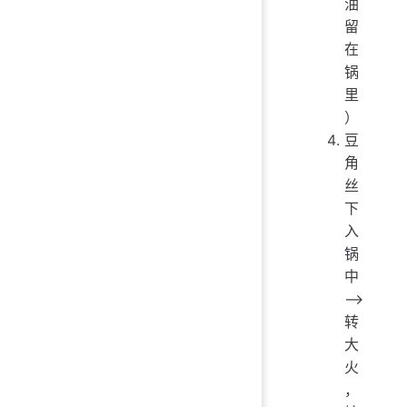
油
留
在
锅
里
）
豆
角
丝
下
入
锅
中
——>
转
大
火
，