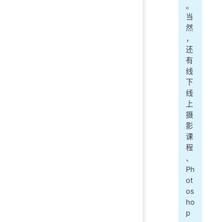
。
当
然
，
还
有
线
下
线
上
摄
影
课
程
、
Ph
ot
os
ho
p