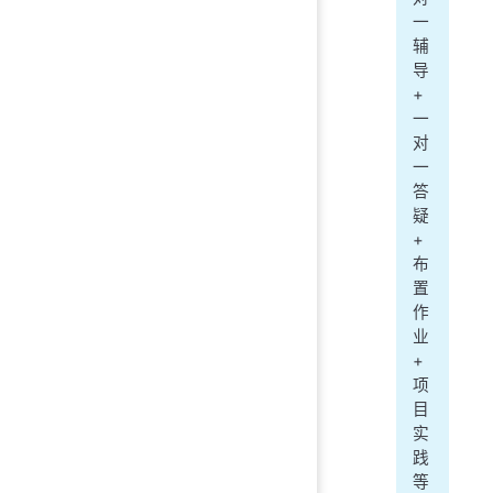
一
辅
导
+
一
对
一
答
疑
+
布
置
作
业
+
项
目
实
践
等