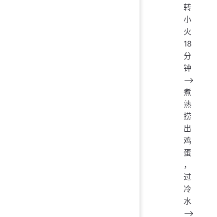
转
小
火
18
分
钟
——>
煮
熟
捞
出
鸡
蛋
，
过
冷
水
——>