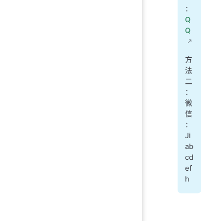
：
Q
Q
方
法
二
：
微
信
：
Ji
ab
cd
ef
h