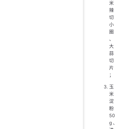
米
辣
切
小
圈
、
大
蒜
切
片
；
玉
米
淀
粉
50
g、