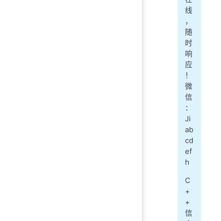
线
，
随
时
响
应
！
微
信
：
Ji
ab
cd
ef
h
C
+
+
信