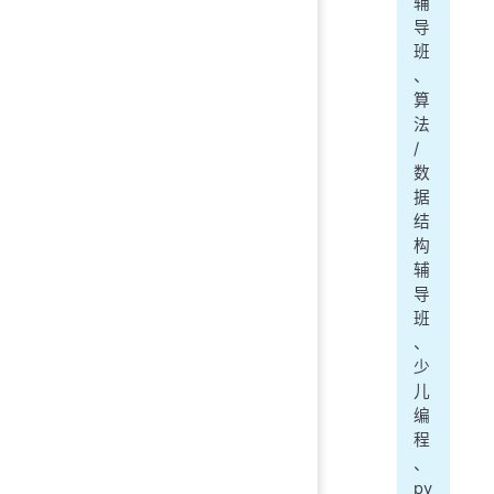
辅
导
班
、
算
法
/
数
据
结
构
辅
导
班
、
少
儿
编
程
、
py