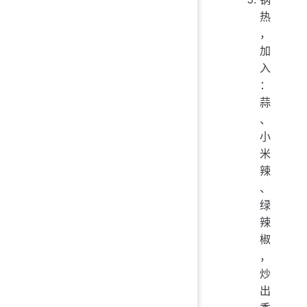
热
，
加
入
：
蒜
、
小
米
辣
、
绿
辣
椒
，
炒
出