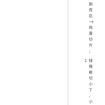
剥
壳
后
——>
鸡
蛋
切
片
；
绿
辣
椒
切
小
丁
、
小