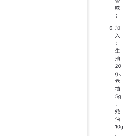
香
味
；
加
入
：
生
抽
20
g、
老
抽
5g
、
蚝
油
10g
、