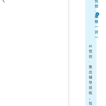
悦
创
·
编
程
一
对
一
AI
悦
创
·
推
出
辅
导
班
啦
，
包