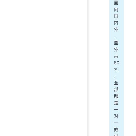
面
向
国
内
外
，
国
外
占
80
%
。
全
部
都
是
一
对
一
教