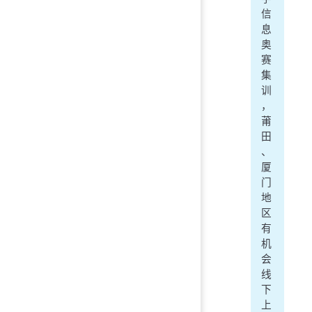
信
息
奥
赛
集
训
，
莆
田
、
厦
门
地
区
有
机
会
线
下
上