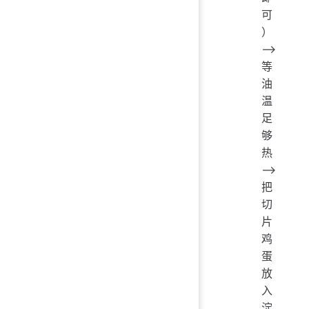
可
）
——>
等
油
温
足
够
热
——>
把
切
片
鸡
蛋
放
入
淀