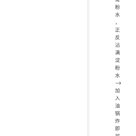
粉
水
，
正
反
沾
满
淀
粉
水
——>
加
入
油
锅
炸
即
可