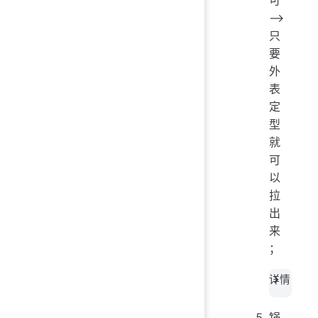
——>
只
要
外
表
定
型
就
可
以
拉
出
来
；
详情
锅