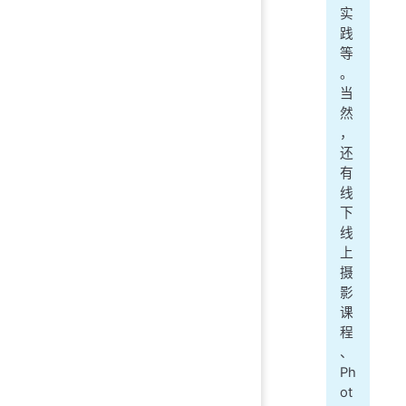
实
践
等
。
当
然
，
还
有
线
下
线
上
摄
影
课
程
、
Ph
ot