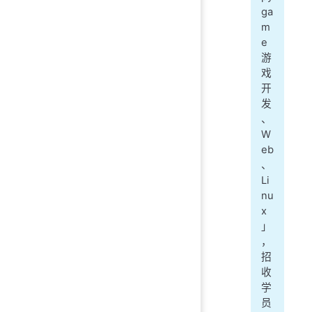
ga
m
e
游
戏
开
发
、
W
eb
、
Li
nu
x
」
，
招
收
学
员