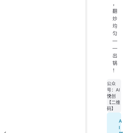
，
翻
炒
均
匀
—
—
出
锅
！
公众
号：AI
悦创
【二维
码】
A
I