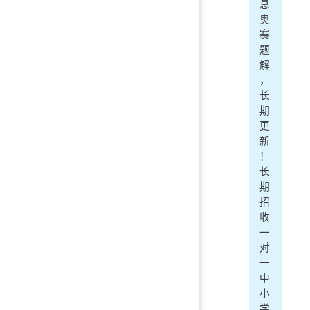
息
奥
赛
题
解
，
长
期
更
新
！
长
期
招
收
一
对
一
中
小
学