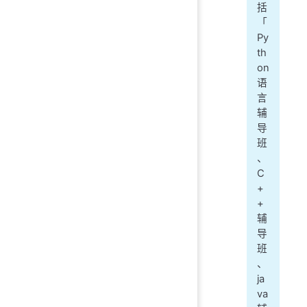
括
「
Py
th
on
语
言
辅
导
班
、
C
+
+
辅
导
班
、
ja
va