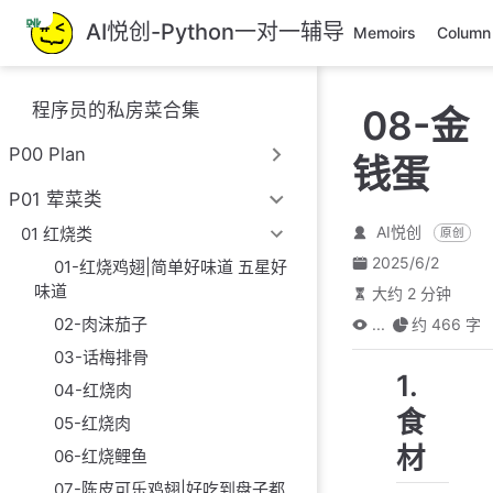
跳
AI悦创-Python一对一辅导
Memoirs
Column
至
主
要
程序员的私房菜合集
08-金
內
容
P00 Plan
钱蛋
P01 荤菜类
AI悦创
01 红烧类
原创
2025/6/2
01-红烧鸡翅|简单好味道 五星好
味道
大约 2 分钟
02-肉沫茄子
...
约 466 字
03-话梅排骨
1.
04-红烧肉
食
05-红烧肉
材
06-红烧鲤鱼
07-陈皮可乐鸡翅|好吃到盘子都