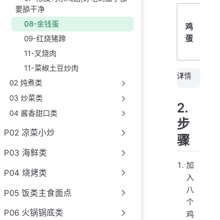
要舔干净
绿
08-金钱蛋
鸡
辣
蛋
09-红烧猪蹄
椒
11-叉烧肉
11-菜椒土豆炒肉
详情
02 炖煮类
03 炒菜类
2.
04 酱香甜口类
步
P02 凉菜小炒
骤
P03 海鲜类
加
P04 烧烤类
入
八
P05 饭类主食面点
个
P06 火锅锅底类
鸡