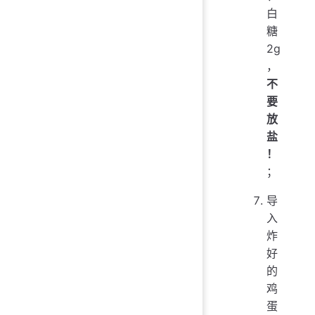
白
糖
2g
，
不
要
放
盐
！
；
导
入
炸
好
的
鸡
蛋