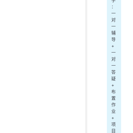
学
：
一
对
一
辅
导
+
一
对
一
答
疑
+
布
置
作
业
+
项
目