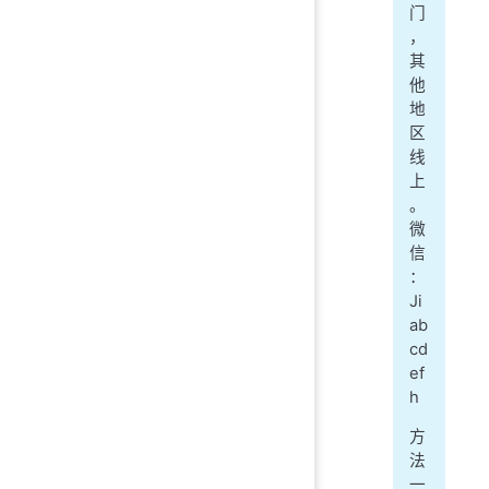
门
，
其
他
地
区
线
上
。
微
信
：
Ji
ab
cd
ef
h
方
法
一