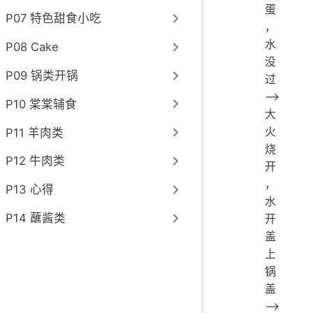
蛋
P07 特色甜食小吃
，
水
P08 Cake
没
P09 锅类开锅
过
——>
P10 棠棠辅食
大
火
P11 羊肉类
烧
P12 牛肉类
开
，
P13 心得
水
P14 蘸酱类
开
盖
上
锅
盖
——>