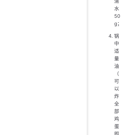
清
水
50
g；
锅
中
适
量
油
（
可
以
炸
全
部
鸡
蛋
即