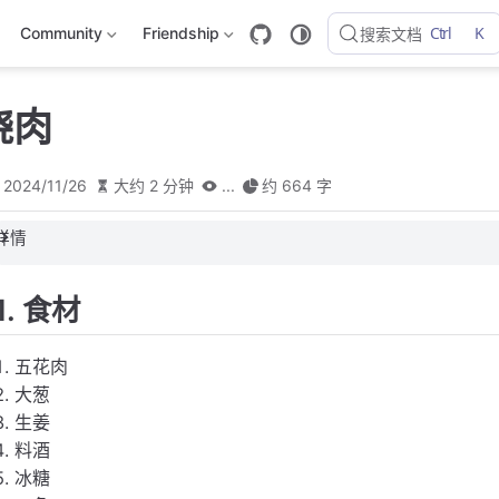
Ctrl
K
Community
Friendship
搜索文档
烧肉
2024/11/26
大约 2 分钟
...
约 664 字
详情
1. 食材
五花肉
大葱
生姜
料酒
冰糖