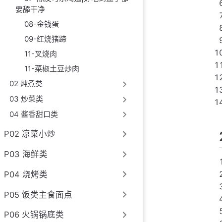
要舔干净
08-金钱蛋
09-红烧猪蹄
11-叉烧肉
11-菜椒土豆炒肉
02 炖煮类
03 炒菜类
04 酱香甜口类
P02 凉菜小炒
P03 海鲜类
P04 烧烤类
P05 饭类主食面点
P06 火锅锅底类