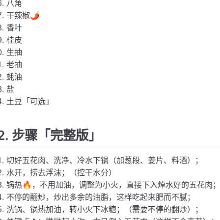
八角
干辣椒🌶️
香叶
桂皮
生抽
老抽
蚝油
盐
土豆「可选」
2. 步骤「完整版」
切好五花肉、洗净、冷水下锅（加葱段、姜片、料酒）；
水开，捞去浮沫；（控干水分）
锅热🔥，不用加油，调整为小火，直接下入焯水好的五花肉
不停的翻炒，炒出多余的油脂，这样吃起来肥而不腻；
洗锅、锅热加油，转小火下冰糖；（需要不停的翻炒）；