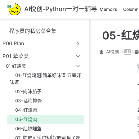
跳
AI悦创-Python一对一辅导
Memoirs
Column
至
主
要
程序员的私房菜合集
05-红
內
容
P00 Plan
AI悦创
原创
P01 荤菜类
01 红烧类
01-红烧鸡翅|简单好味道 五星好
味道
02-肉沫茄子
03-话梅排骨
04-红烧肉
05-红烧肉
06-红烧鲤鱼
07-陈皮可乐鸡翅|好吃到盘子都