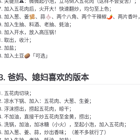
关键点⚠️：微微起小泡，立马倒入五花肉（这样不会变苦）；
加入五花肉后，火开大！快速翻炒，均匀至上色；
加入葱、姜🫚、蒜🧄、两个八角、两个干辣椒🌶️、两片香
加入生抽、料酒、老抽、蚝油；
加入开水，放入高压锅！
取出，收汁；
加盐；
加入土豆🥔「可选」
3. 爸妈、媳妇喜欢的版本
五花肉切块；
凉水下锅、加入：五花肉、大葱、生姜；
浮沫捞出，捞起五花肉，晾干；
不加油，直接干炒五花肉至金黄，捞出；
洗锅，加油，加冰糖（小火），至起小泡，加入五花肉；
加入葱、姜、蒜，炒出香味；（差不多就行了）
加入生抽、老抽、蚝油、加盐；