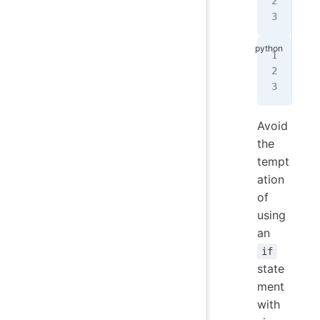
It 
Dat
谁
是
数
Avoid
the
tempt
ation
of
using
an
if
state
ment
with