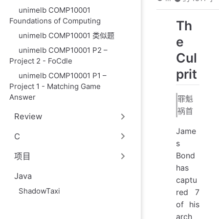
unimelb COMP10001
Foundations of Computing
Th
unimelb COMP10001 类似题
e
unimelb COMP10001 P2 –
Cul
Project 2 - FoCdle
prit
unimelb COMP10001 P1 –
Project 1 - Matching Game
Answer
罪魁
祸首
Review
Jame
C
s
Bond
项目
has
Java
captu
ShadowTaxi
red 7
of his
arch