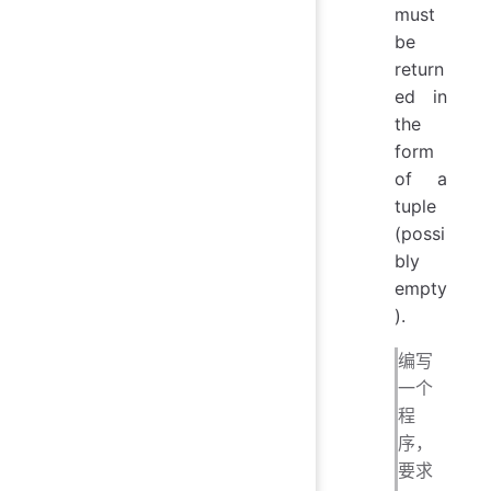
must
be
return
ed in
the
form
of a
tuple
(possi
bly
empty
).
编写
一个
程
序，
要求