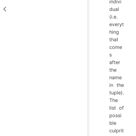
indivi
dual
(i.e.
everyt
hing
that
come
s
after
the
name
in the
tuple).
The
list of
possi
ble
culprit