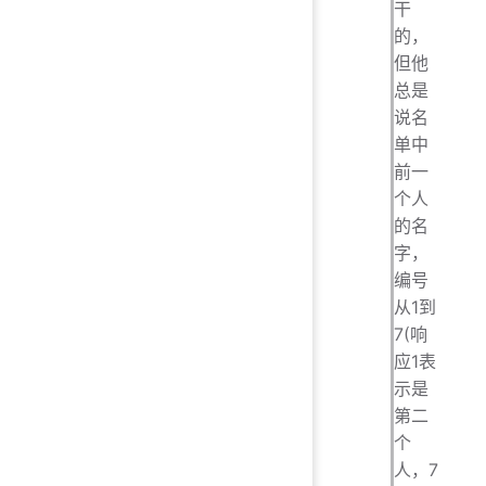
干
的，
但他
总是
说名
单中
前一
个人
的名
字，
编号
从1到
7(响
应1表
示是
第二
个
人，7