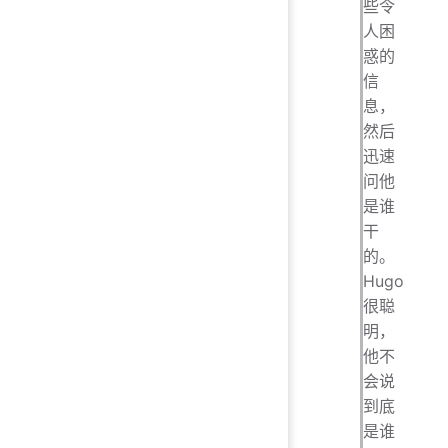
些令
人困
惑的
信
息，
然后
迅速
问他
是谁
干
的。
Hugo
很聪
明，
他不
会说
到底
是谁