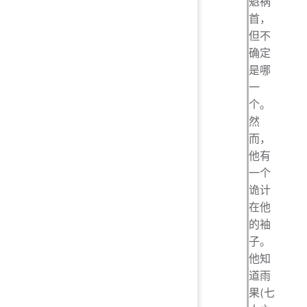
魁祸
首，
但不
确定
是哪
一
个。
然
而，
他有
一个
诡计
在他
的袖
子。
他知
道雨
果(七