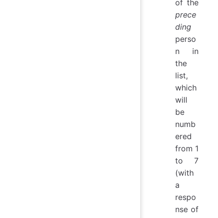
of the
prece
ding
perso
n in
the
list,
which
will
be
numb
ered
from 1
to 7
(with
a
respo
nse of