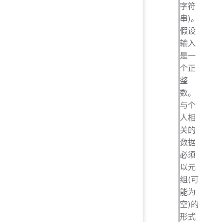
字符
串)。
假设
输入
是一
个正
整
数。
与个
人相
关的
数据
必须
以元
组(可
能为
空)的
形式