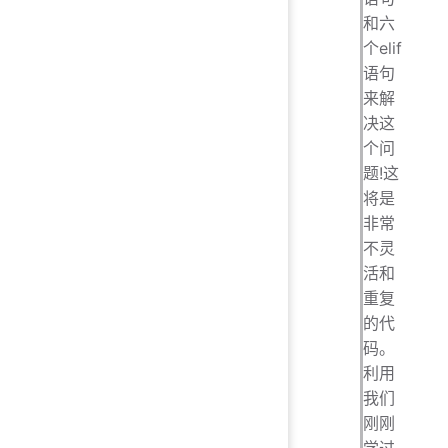
和六
个elif
语句
来解
决这
个问
题!这
将是
非常
不灵
活和
重复
的代
码。
利用
我们
刚刚
学过