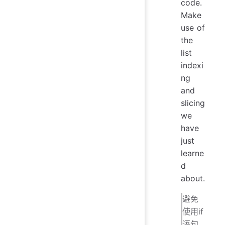
code.
Make
use of
the
list
indexi
ng
and
slicing
we
have
just
learne
d
about.
避免
使用if
语句