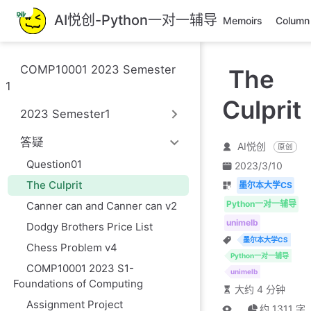
跳
AI悦创-Python一对一辅导
Memoirs
Column
至
主
要
COMP10001 2023 Semester
The
內
1
容
Culprit
2023 Semester1
答疑
AI悦创
原创
Question01
2023/3/10
The Culprit
墨尔本大学CS
Python一对一辅导
Canner can and Canner can v2
unimelb
Dodgy Brothers Price List
墨尔本大学CS
Chess Problem v4
Python一对一辅导
COMP10001 2023 S1-
unimelb
Foundations of Computing
大约 4 分钟
Assignment Project
...
约 1311 字