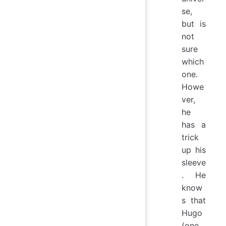
se,
but is
not
sure
which
one.
Howe
ver,
he
has a
trick
up his
sleeve
. He
know
s that
Hugo
(one