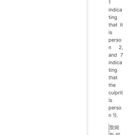
1
indica
ting
that it
is
perso
n 2,
and 7
indica
ting
that
the
culprit
is
perso
n 1).
詹姆
斯·邦