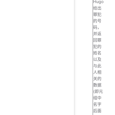
Hugo
给出
罪犯
的号
码，
并返
回罪
犯的
姓名
以及
与此
人相
关的
数据
(即元
组中
名字
后面