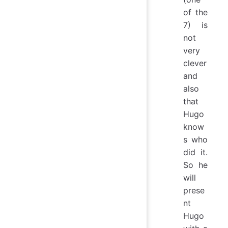
of the
7) is
not
very
clever
and
also
that
Hugo
know
s who
did it.
So he
will
prese
nt
Hugo