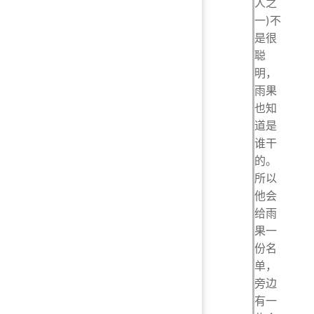
人之
一)不
是很
聪
明，
雨果
也知
道是
谁干
的。
所以
他会
给雨
果一
份名
单，
旁边
有一