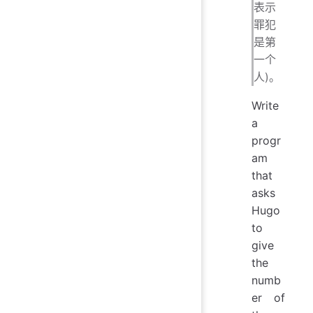
表示
罪犯
是第
一个
人)。
Write
a
progr
am
that
asks
Hugo
to
give
the
numb
er of