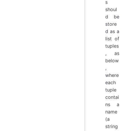
s
shoul
d be
store
d as a
list of
tuples
, as
below
,
where
each
tuple
contai
ns a
name
(a
string