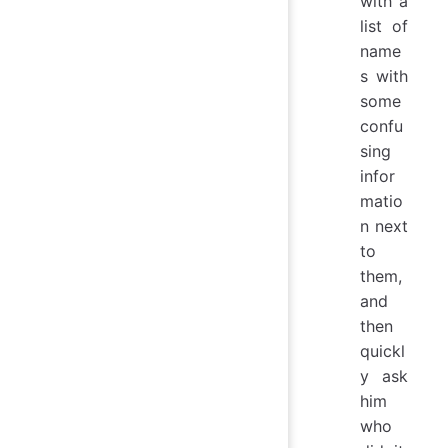
with a
list of
name
s with
some
confu
sing
infor
matio
n next
to
them,
and
then
quickl
y ask
him
who