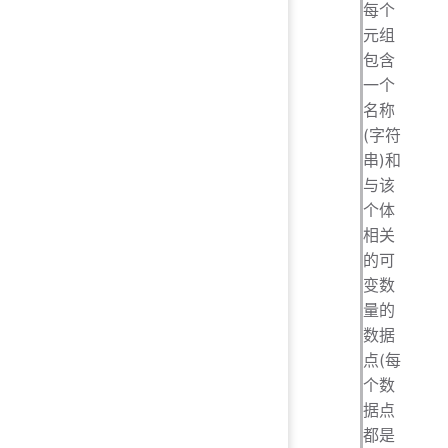
每个
元组
包含
一个
名称
(字符
串)和
与该
个体
相关
的可
变数
量的
数据
点(每
个数
据点
都是