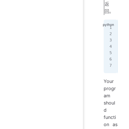
返
回。
[(
"
 (
"
 (
"
 (
"
 (
"
 (
"
 (
"
Your
progr
am
shoul
d
functi
on as