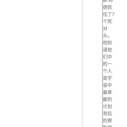
德抓
住了7
个死
对
头。
他知
道他
们中
的一
个人
是宇
宙中
最卑
鄙的
计划
背后
的罪