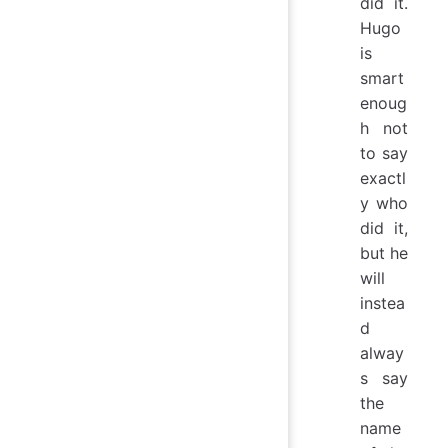
did it.
Hugo
is
smart
enoug
h not
to say
exactl
y who
did it,
but he
will
instea
d
alway
s say
the
name