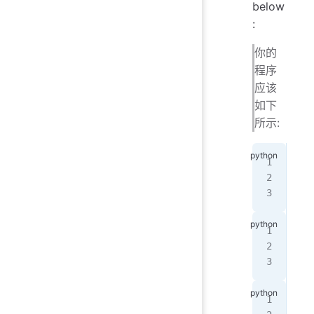
below
:
你的
程序
应该
如下
所示:
WHO
It 
Dat
谁
是
数据
WHO