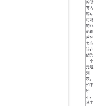
的所
有内
容)。
可能
的罪
魁祸
首列
表应
该存
储为
一个
元组
列
表，
如下
所
示，
其中