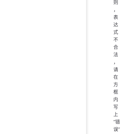
则
，
表
达
式
不
合
法
，
请
在
方
框
内
写
上
“错
误”