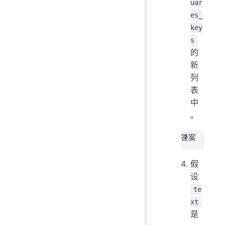
uar
es_
key
s
的
新
列
表
中
。
答案
假
设
te
xt
是