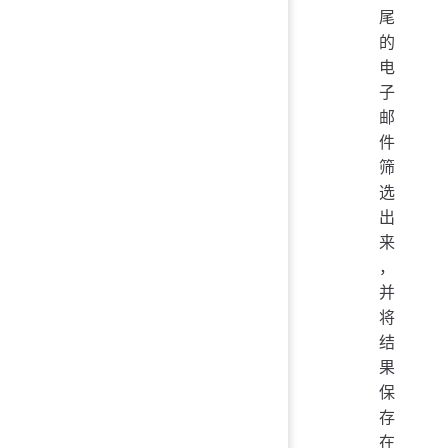
尾
的
电
子
邮
件
筛
选
出
来
，
并
将
结
果
保
存
在