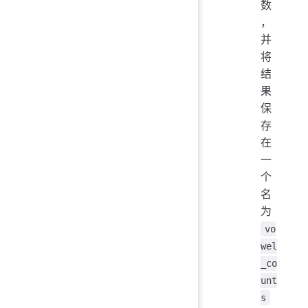
数
，
并
将
结
果
保
存
在
一
个
名
为
vo
wel
_co
unt
s