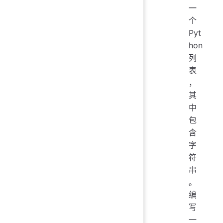
一
个
Pyt
hon
列
表
，
其
中
包
含
字
符
串
。
编
写
一