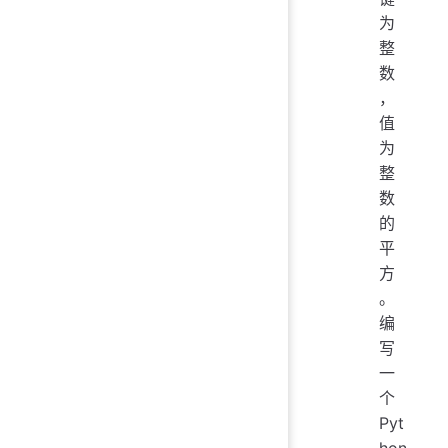
为
整
数
，
值
为
整
数
的
平
方
。
编
写
一
个
Pyt
hon