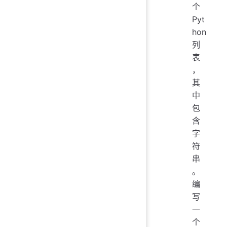
个
Pyt
hon
列
表
，
其
中
包
含
字
符
串
。
编
写
一
个