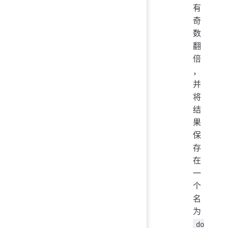
有
奇
数
翻
倍
，
并
将
结
果
保
存
在
一
个
名
为
do