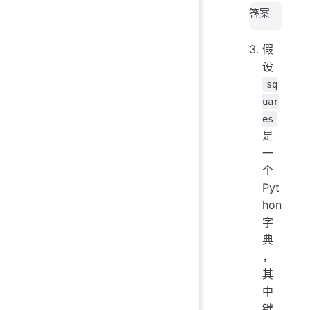
答案
假
设
sq
uar
es
是
一
个
Pyt
hon
字
典
，
其
中
键