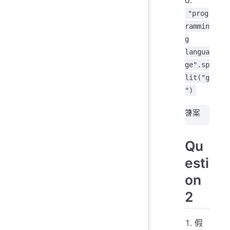
"prog
rammin
g
langua
ge".sp
lit("g
")
答案
Qu
esti
on
2
假