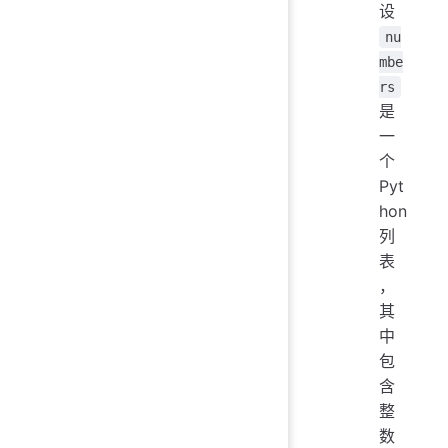
设
nu
mbe
rs
是
一
个
Pyt
hon
列
表
，
其
中
包
含
整
数