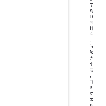
字
母
顺
序
排
序
，
忽
略
大
小
写
，
并
将
结
果
保