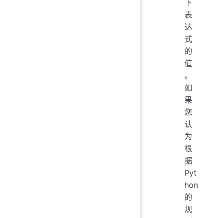
下
表
达
式
的
值
。
如
果
您
认
为
根
据
Pyt
hon
的
规