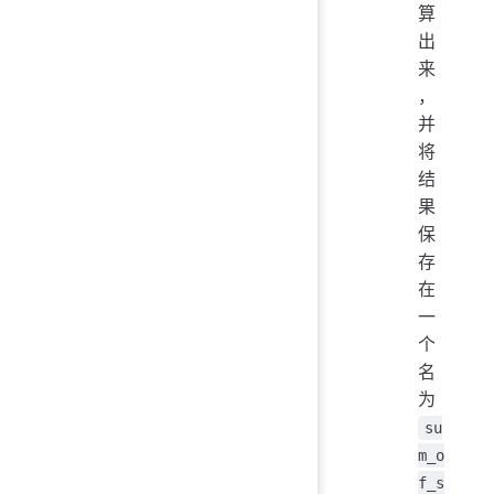
算
出
来
，
并
将
结
果
保
存
在
一
个
名
为
su
m_o
f_s