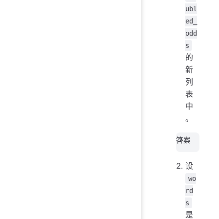
ubl
ed_
odd
s
的
新
列
表
中
。
答案
设
wo
rd
s
是