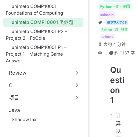
unimelb COMP10001
Python一对一辅导
Foundations of Computing
unimelb
unimelb COMP10001 类似题
墨尔本大学CS
Python一对一辅导
unimelb COMP10001 P2 –
unimelb
Project 2 - FoCdle
大约 4 分钟
unimelb COMP10001 P1 –
...
约 1137 字
Project 1 - Matching Game
Answer
Qu
Review
esti
C
on
项目
1
Java
计
ShadowTaxi
算
以