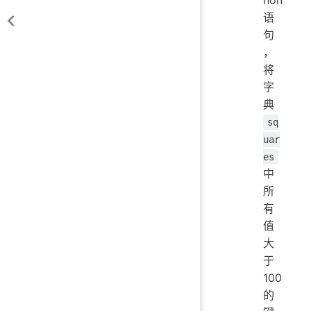
语
句
，
将
字
典
sq
uar
es
中
所
有
值
大
于
100
的