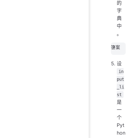
的
字
典
中
。
答案
设
in
put
_li
st
是
一
个
Pyt
hon