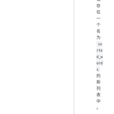
存
在
一
个
名
为
so
rte
d_w
ord
s
的
新
列
表
中
。