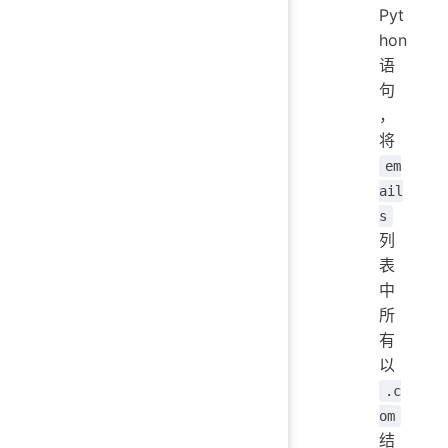
Pyt
hon
语
句
，
将
em
ail
s
列
表
中
所
有
以
.c
om
结