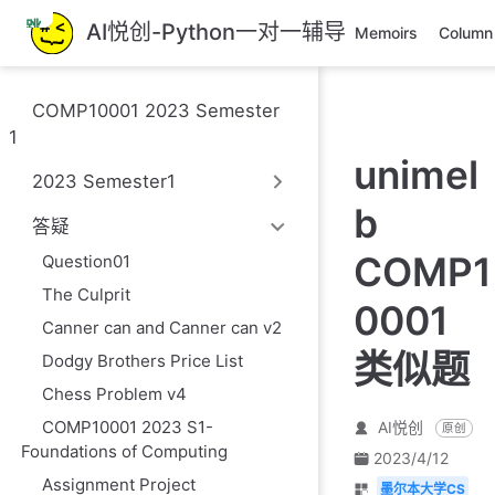
跳
AI悦创-Python一对一辅导
Memoirs
Column
至
主
要
COMP10001 2023 Semester
內
1
容
unimel
2023 Semester1
b
答疑
COMP1
Question01
The Culprit
0001
Canner can and Canner can v2
类似题
Dodgy Brothers Price List
Chess Problem v4
COMP10001 2023 S1-
AI悦创
原创
Foundations of Computing
2023/4/12
Assignment Project
墨尔本大学CS