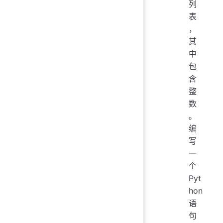
列
表
，
其
中
包
含
整
数
。
编
写
一
个
Pyt
hon
语
句