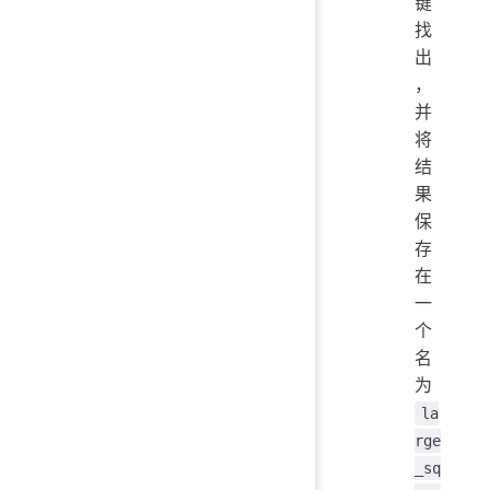
键
找
出
，
并
将
结
果
保
存
在
一
个
名
为
la
rge
_sq