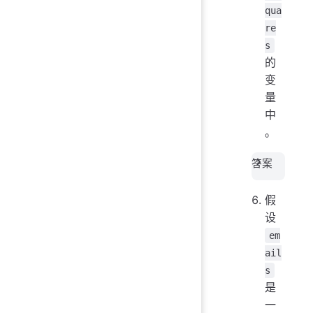
qua
re
s
的
变
量
中
。
答案
假
设
em
ail
s
是
一