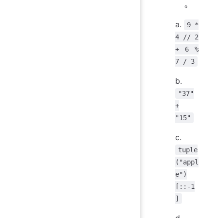
。
a.
9 *
4 // 2
+ 6 %
7 / 3
b.
"37"
+
"15"
c.
tuple
("appl
e")
[::-1
]
d.