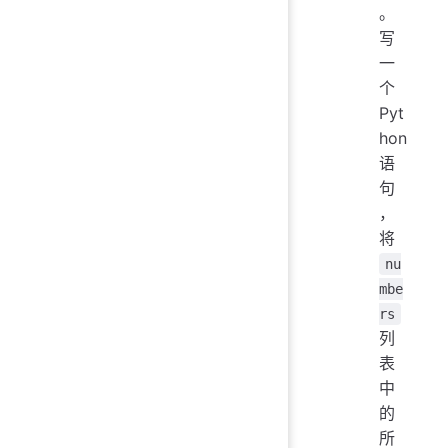
。
写
一
个
Pyt
hon
语
句
，
将
nu
mbe
rs
列
表
中
的
所