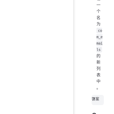
一
个
名
为
co
m_e
mai
ls
的
新
列
表
中
。
答案