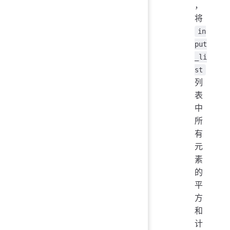
，
将
in
put
_li
st
列
表
中
所
有
元
素
的
平
方
和
计