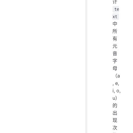
计
te
xt
中
所
有
元
音
字
母
（a
, e,
i, o,
u）
的
出
现
次