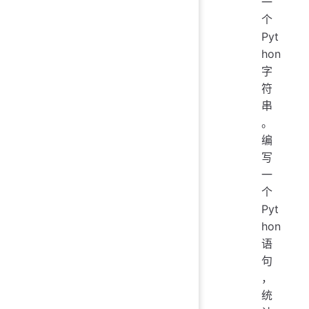
一
个
Pyt
hon
字
符
串
。
编
写
一
个
Pyt
hon
语
句
，
统