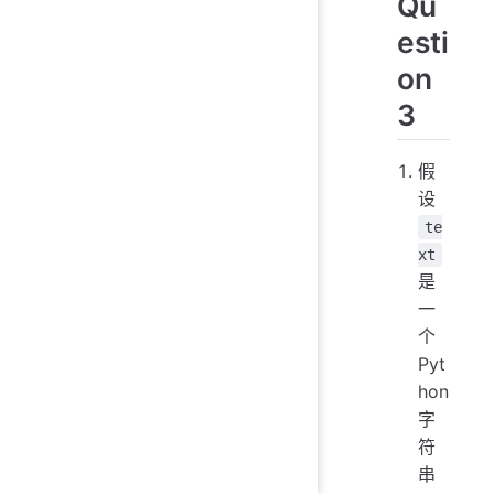
Qu
esti
on
3
假
设
te
xt
是
一
个
Pyt
hon
字
符
串