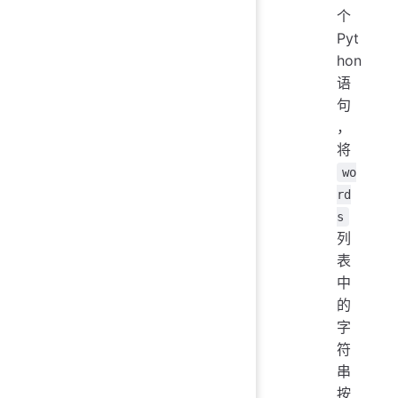
个
Pyt
hon
语
句
，
将
wo
rd
s
列
表
中
的
字
符
串
按