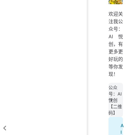
欢迎关
注我公
众号：
AI悦
创，有
更多更
好玩的
等你发
现！
公众
号：AI
悦创
【二维
码】
A
I