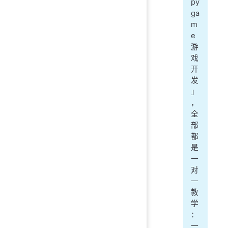
py
ga
m
e
游
戏
开
发
」
，
全
部
都
是
一
对
一
教
学
：
一