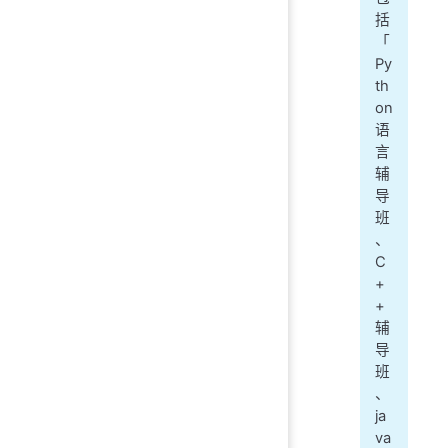
括
「
Py
th
on
语
言
辅
导
班
、
C
+
+
辅
导
班
、
ja
va