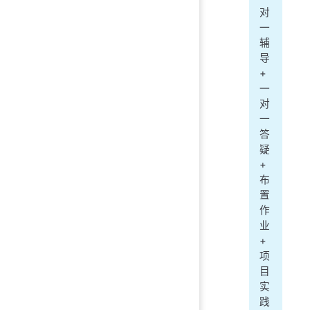
对
一
辅
导
+
一
对
一
答
疑
+
布
置
作
业
+
项
目
实
践