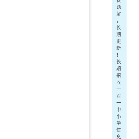
赛
题
解
，
长
期
更
新
！
长
期
招
收
一
对
一
中
小
学
信
息