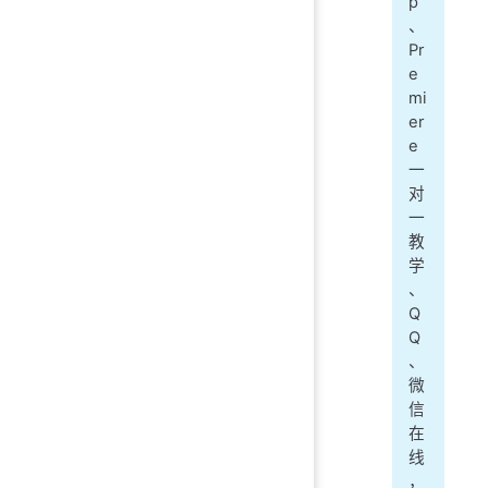
p
、
Pr
e
mi
er
e
一
对
一
教
学
、
Q
Q
、
微
信
在
线
，