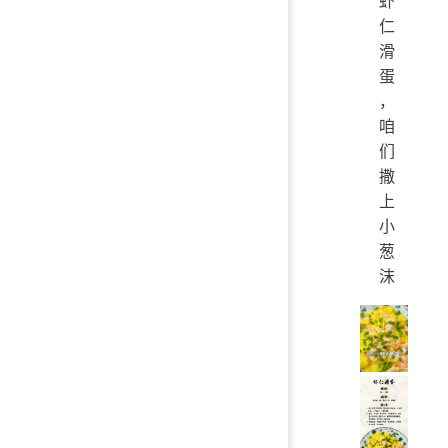
虾
仁
滑
蛋
，
咱
们
撒
上
小
葱
沫