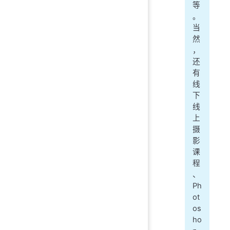
等
。
当
然
，
还
有
线
下
线
上
摄
影
课
程
、
Ph
ot
os
ho