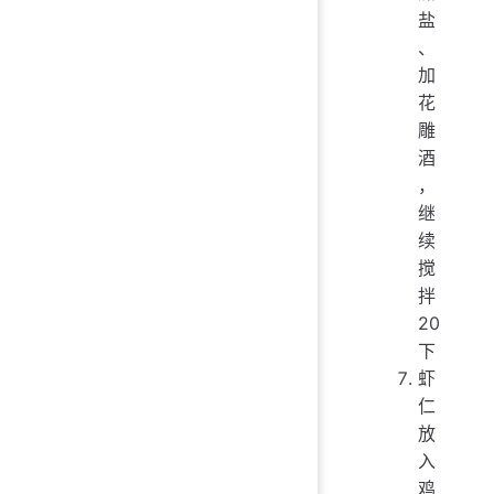
盐
、
加
花
雕
酒
，
继
续
搅
拌
20
下
虾
仁
放
入
鸡