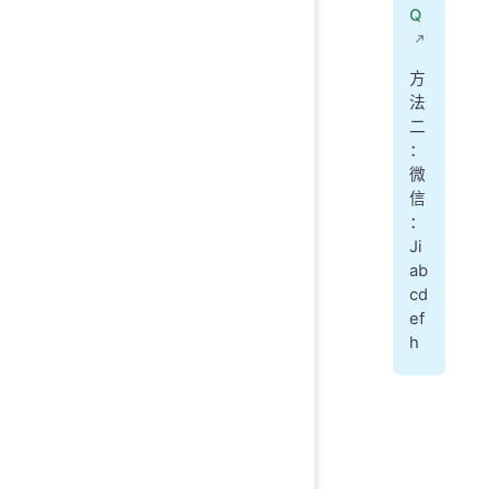
Q
方
法
二
：
微
信
：
Ji
ab
cd
ef
h