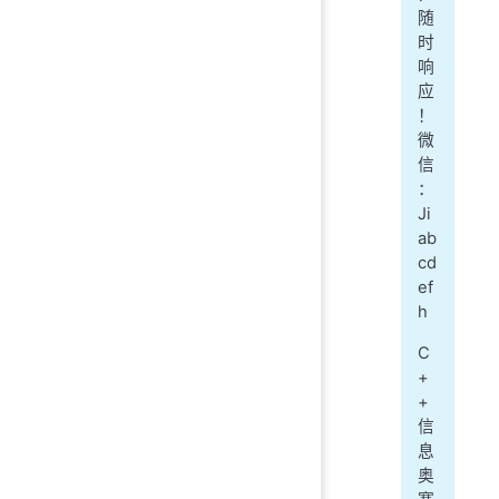
随
时
响
应
！
微
信
：
Ji
ab
cd
ef
h
C
+
+
信
息
奥