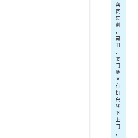
奥
赛
集
训
，
莆
田
、
厦
门
地
区
有
机
会
线
下
上
门
，