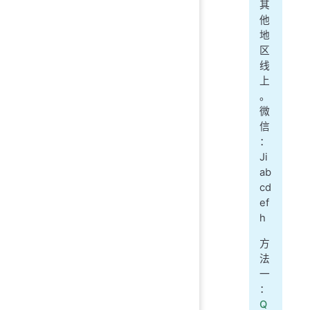
其
他
地
区
线
上
。
微
信
：
Ji
ab
cd
ef
h
方
法
一
：
Q