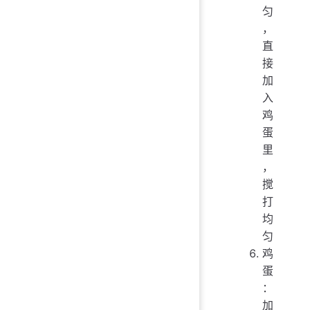
匀
，
直
接
加
入
鸡
蛋
里
，
搅
打
均
匀
鸡
蛋
：
加