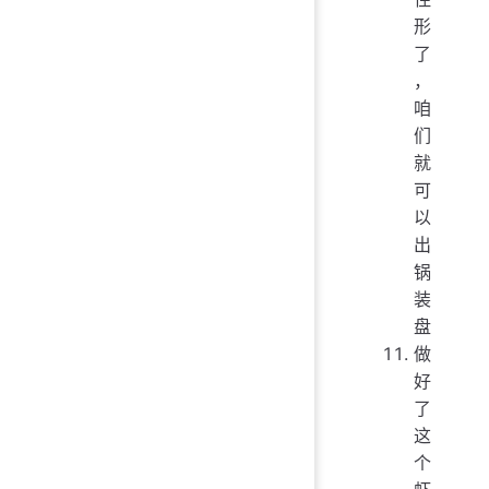
形
了
，
咱
们
就
可
以
出
锅
装
盘
做
好
了
这
个