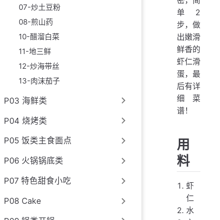
密，简
07-炒土豆粉
单2
08-煎山药
步，做
出嫩滑
10-醋溜白菜
鲜香的
11-地三鲜
虾仁滑
12-炒海带丝
蛋，最
13-肉沫茄子
后有详
细菜
P03 海鲜类
谱！
P04 烧烤类
P05 饭类主食面点
用
料
P06 火锅锅底类
P07 特色甜食小吃
虾
仁
P08 Cake
水