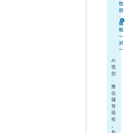
悦
创
·
编
程
一
对
一
AI
悦
创
·
推
出
辅
导
班
啦
，
包