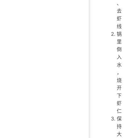
、
去
虾
线
锅
里
倒
入
水
，
烧
开
下
虾
仁
保
持
大