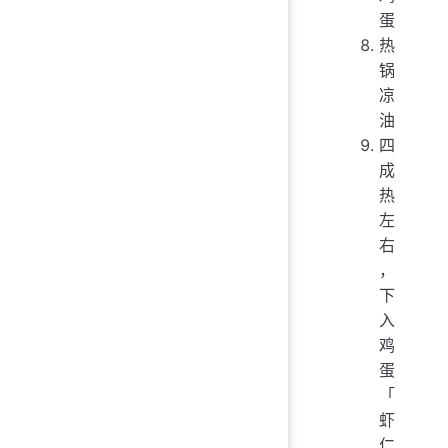
蛋
热
锅
凉
油
四
成
热
左
右
，
下
入
鸡
蛋
「
虾
仁