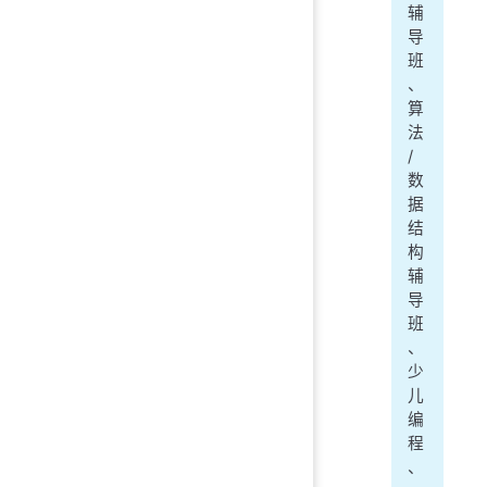
辅
导
班
、
算
法
/
数
据
结
构
辅
导
班
、
少
儿
编
程
、