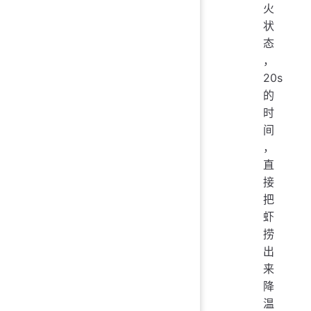
火
状
态
，
20s
的
时
间
，
直
接
把
虾
捞
出
来
降
温