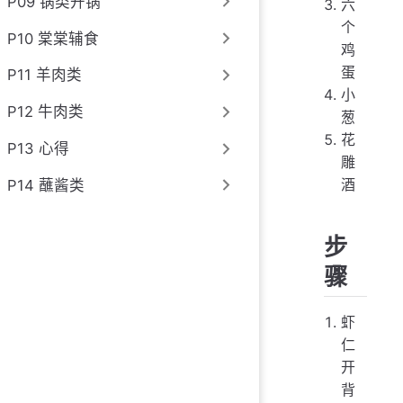
P09 锅类开锅
六
个
P10 棠棠辅食
鸡
蛋
P11 羊肉类
小
P12 牛肉类
葱
花
P13 心得
雕
酒
P14 蘸酱类
步
骤
虾
仁
开
背