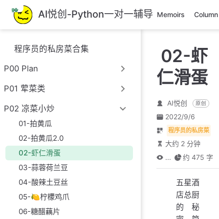
跳
AI悦创-Python一对一辅导
Memoirs
Column
至
主
要
程序员的私房菜合集
02-虾
內
容
P00 Plan
仁滑蛋
P01 荤菜类
AI悦创
原创
P02 凉菜小炒
2022/9/6
01-拍黄瓜
程序员的私房菜
02-拍黄瓜2.0
大约 2 分钟
02-虾仁滑蛋
...
约 475 字
03-蒜蓉荷兰豆
五星酒
04-酸辣土豆丝
店总厨
05-🍋柠檬鸡爪
的秘
06-糖醋藕片