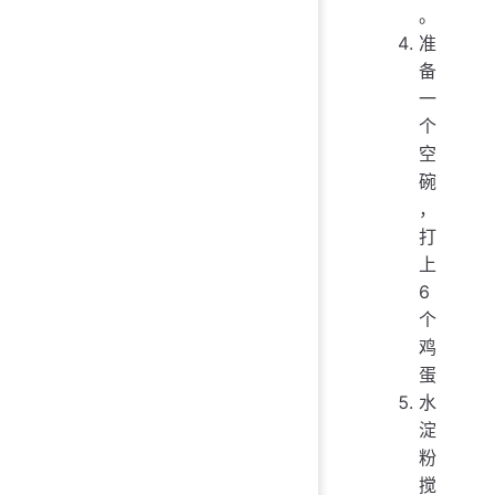
。
准
备
一
个
空
碗
，
打
上
6
个
鸡
蛋
水
淀
粉
搅