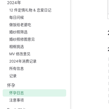
2024年
12 件定情礼物 & 恋爱日记
每日问候
做饭给老婆吃
婚纱照筛选
婚纱照修图意见
相框挑选
MV 修改意见
2024年消费记录
所有信息
记录
怀孕
怀孕日志
注意事项