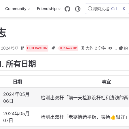
Ctrl
K
Community
Friendship
搜索文档
志
2024/5/7
大约 2 分钟
...
约 
HJB love HR
HJB love HR
1. 所有日期
日期
事宜
2024年05月
检测出双杆「前一天检测没杆杠和浅浅的两
06日
2024年05月
检测出双杆「老婆情绪平稳，表扬👍很好
07日