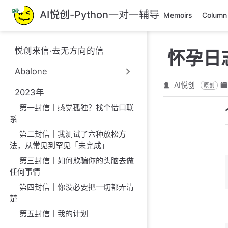
跳
AI悦创-Python一对一辅导
Memoirs
Column
至
主
要
悦创来信·去无方向的信
怀孕日
內
容
Abalone
AI悦创
原创
2023年
第一封信｜感觉孤独？找个借口联
系
第二封信｜我测试了六种放松方
法，从常见到罕见「未完成」
第三封信｜如何欺骗你的头脑去做
任何事情
第四封信｜你没必要把一切都弄清
楚
第五封信｜我的计划