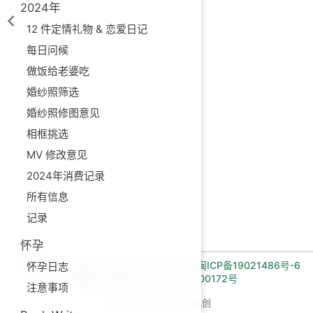
2024年
12 件定情礼物 & 恋爱日记
每日问候
做饭给老婆吃
婚纱照筛选
婚纱照修图意见
相框挑选
MV 修改意见
2024年消费记录
所有信息
记录
怀孕
长期招收编程一对一学员!微信:Jiabcdefh,
闽ICP备19021486号-6
怀孕日志
闽公网安备 35030502000172号
注意事项
Copyright © 2026 AI悦创