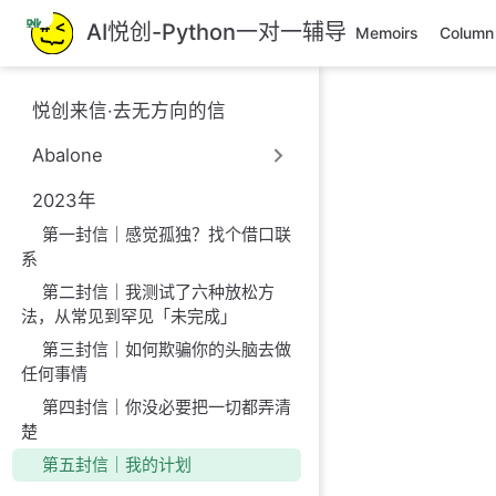
跳
AI悦创-Python一对一辅导
Memoirs
Column
至
主
要
悦创来信·去无方向的信
內
容
Abalone
2023年
第一封信｜感觉孤独？找个借口联
系
第二封信｜我测试了六种放松方
法，从常见到罕见「未完成」
第三封信｜如何欺骗你的头脑去做
任何事情
第四封信｜你没必要把一切都弄清
楚
第五封信｜我的计划