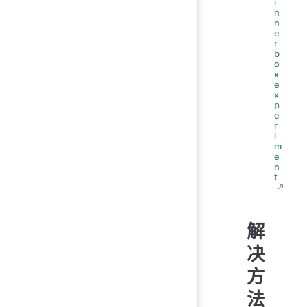
i
n
n
e
r
b
o
x
e
x
p
e
r
i
m
e
n
t
解
决
方
法