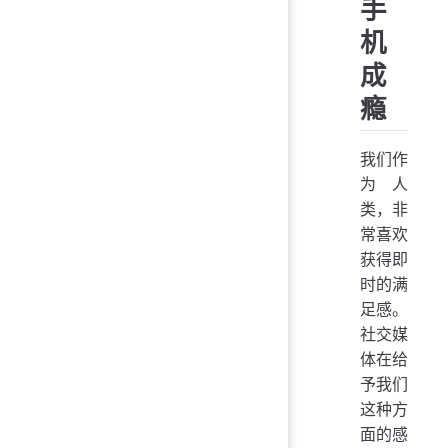
手
机
成
瘾
我们作
为人
类，非
常喜欢
获得即
时的满
足感。
社交媒
体在给
予我们
这种方
面的感