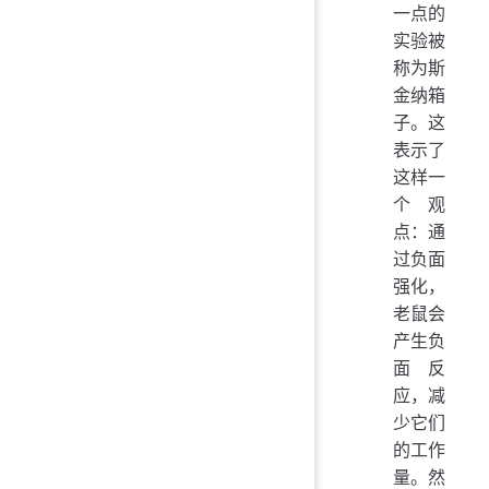
一点的
实验被
称为斯
金纳箱
子。这
表示了
这样一
个观
点：通
过负面
强化，
老鼠会
产生负
面反
应，减
少它们
的工作
量。然