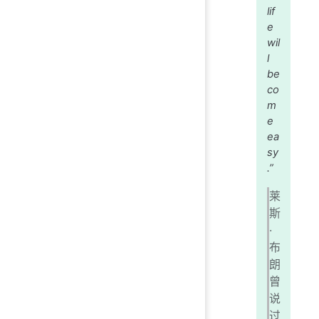
lif
e
wil
l
be
co
m
e
ea
sy
.”
莱
斯
·
布
朗
曾
说
过