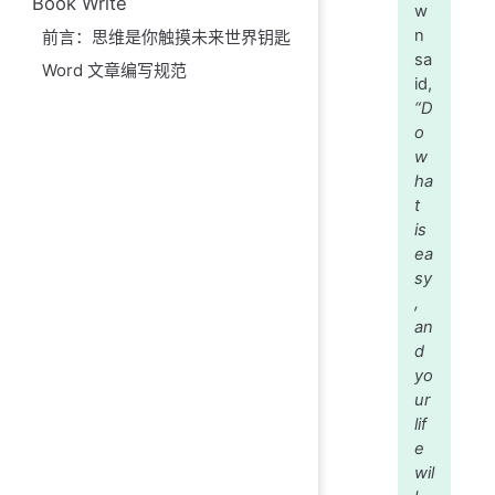
Book Write
w
n
前言：思维是你触摸未来世界钥匙
sa
Word 文章编写规范
id,
“D
o
w
ha
t
is
ea
sy
,
an
d
yo
ur
lif
e
wil