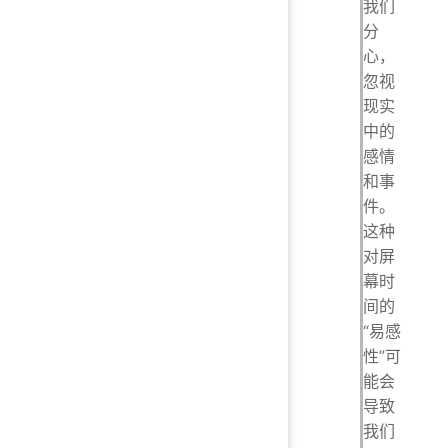
我们
分
心，
忽视
现实
中的
感情
和事
件。
这种
对屏
幕时
间的
“易感
性”可
能会
导致
我们