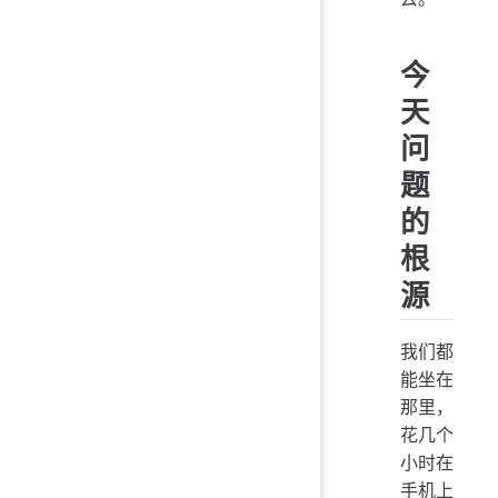
今
天
问
题
的
根
源
我们都
能坐在
那里，
花几个
小时在
手机上