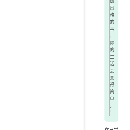
做
困
难
的
事
，
你
的
生
活
会
变
得
简
单
。
”
在日常