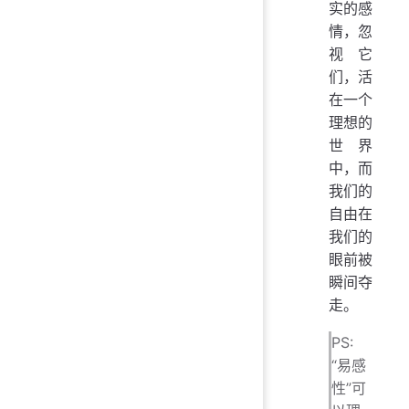
实的感
情，忽
视它
们，活
在一个
理想的
世界
中，而
我们的
自由在
我们的
眼前被
瞬间夺
走。
PS:
“易感
性”可