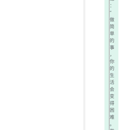
：
“
做
简
单
的
事
，
你
的
生
活
会
变
得
困
难
。