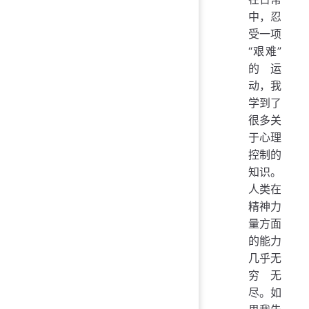
中，忍
受一项
“艰难”
的运
动，我
学到了
很多关
于心理
控制的
知识。
人类在
精神力
量方面
的能力
几乎无
穷无
尽。如