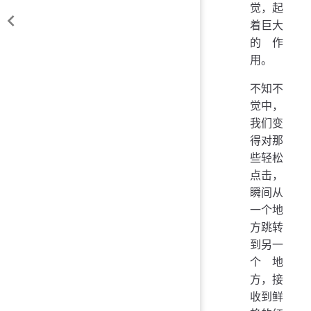
觉，起
着巨大
的作
用。
不知不
觉中，
我们变
得对那
些轻松
点击，
瞬间从
一个地
方跳转
到另一
个地
方，接
收到鲜