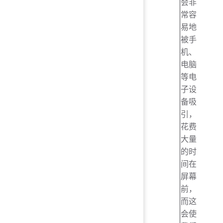
会非
常容
易地
被手
机、
电脑
等电
子设
备吸
引，
花费
大量
的时
间在
屏幕
前，
而这
会使