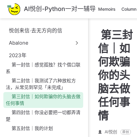
跳
AI悦创-Python一对一辅导
Memoirs
Column
至
主
要
悦创来信·去无方向的信
第三封
內
容
Abalone
信｜如
2023年
何欺骗
第一封信｜感觉孤独？找个借口联
系
你的头
第二封信｜我测试了六种放松方
脑去做
法，从常见到罕见「未完成」
第三封信｜如何欺骗你的头脑去做
任何事
任何事情
情
第四封信｜你没必要把一切都弄清
楚
第五封信｜我的计划
AI悦创
原创