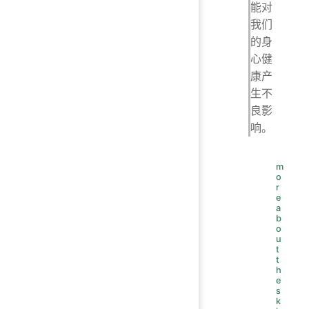
能对
我们
的身
心健
康产
生不
良影
响。
m
o
r
e
a
b
o
u
t
t
h
e
s
k