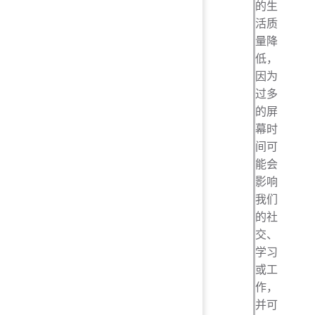
的生
活质
量降
低，
因为
过多
的屏
幕时
间可
能会
影响
我们
的社
交、
学习
或工
作，
并可