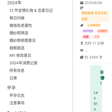
2024年
2023/6/26
12 件定情礼物 & 恋爱日记
悦创来信·去无方向
每日问候
的信
做饭给老婆吃
心灵咖啡馆
精神健康
自我提升
婚纱照筛选
松弛
工作
婚纱照修图意见
大约 11 分钟
相框挑选
...
MV 修改意见
约 3394 字
2024年消费记录
所有信息
寄
记录
语
1
怀孕
Le
怀孕日志
s
注意事项
br
o