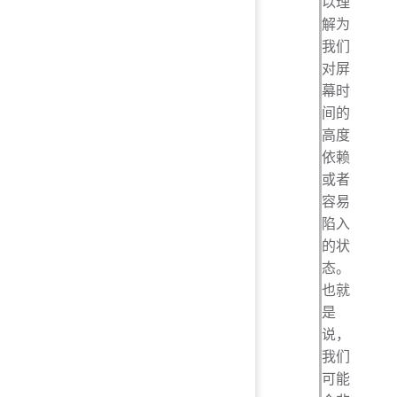
以理
解为
我们
对屏
幕时
间的
高度
依赖
或者
容易
陷入
的状
态。
也就
是
说，
我们
可能