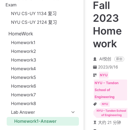
Fall
Exam
NYU CS-UY 1134 复习
2023
NYU CS-UY 2124 复习
Home
HomeWork
work
Homework1
Homework2
AI悦创
原创
Homework3
2023/9/16
Homework4
NYU
Homework5
NYU – Tandon
Homework6
School of
Homework7
Engineering
Homework8
NYU
NYU – Tandon School
Lab Answer
of Engineering
Homework1-Answer
大约 21 分钟