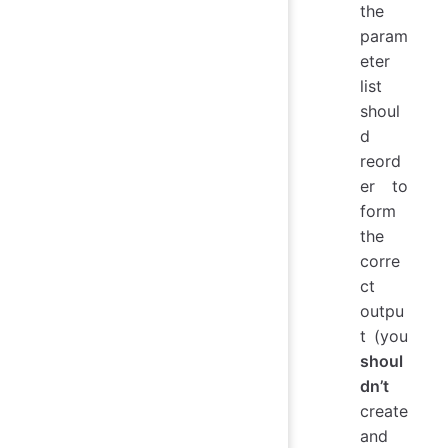
the
param
eter
list
shoul
d
reord
er to
form
the
corre
ct
outpu
t (you
shoul
dn’t
create
and