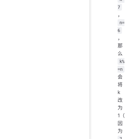
7
，
n=
6
，
那
么
k%
=n
会
将
k
改
为
1（
因
为
7