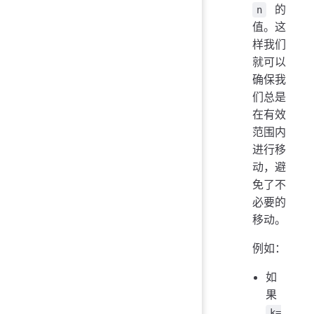
的
n
值。这
样我们
就可以
确保我
们总是
在有效
范围内
进行移
动，避
免了不
必要的
移动。
例如：
如
果
k=