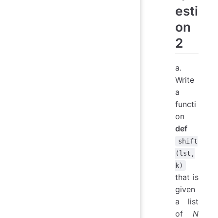
esti
on
2
a.
Write
a
functi
on
def
shift
(lst,
k)
that is
given
a list
of
N