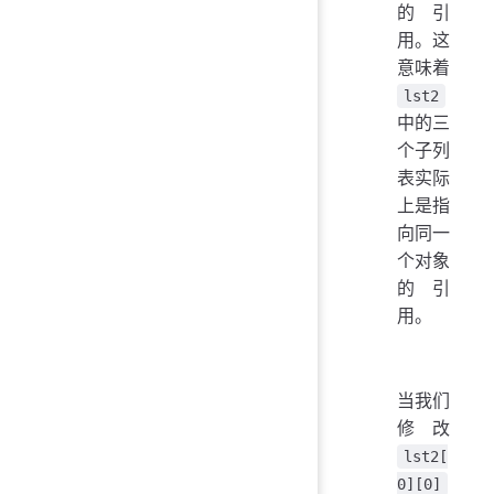
的引
用。这
意味着
lst2
中的三
个子列
表实际
上是指
向同一
个对象
的引
用。
当我们
修改
lst2[
0][0]