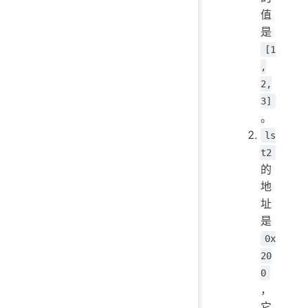
值
是
[1
,
2,
3]
。
ls
t2
的
地
址
是
0x
20
0
，
它