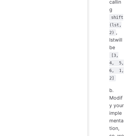
callin
g
shift
(lst,
,
2)
lstwill
be
[3,
4, 5,
6, 1,
2]
b.
Modif
y your
imple
menta
tion,
so we