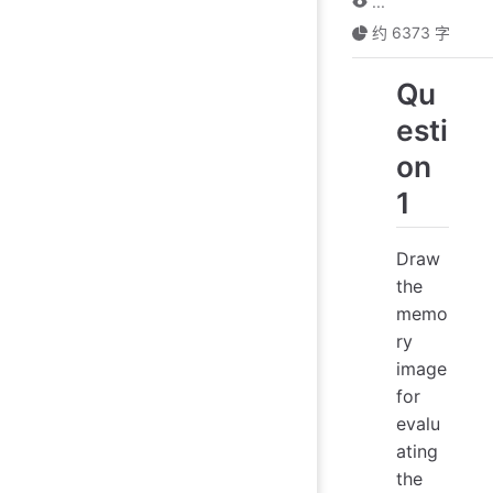
...
约 6373 字
Qu
esti
on
1
Draw
the
memo
ry
image
for
evalu
ating
the