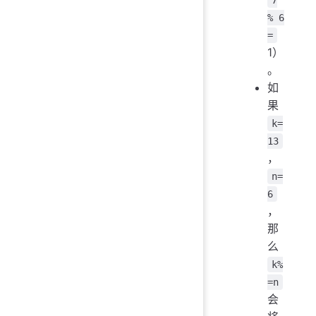
% 6
=
1）
。
如
果
k=
13
，
n=
6
，
那
么
k%
=n
会