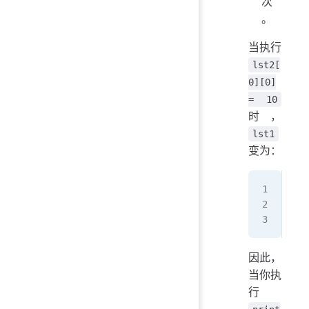
次
。
当执行
lst2[
0][0]
= 10
时，
lst1
变为：
Add
---
0x1
因此，
当你执
行