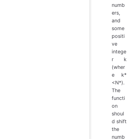
numb
ers,
and
some
positi
ve
intege
r k
(wher
e k*
<N*).
The
functi
on
shoul
d shift
the
numb