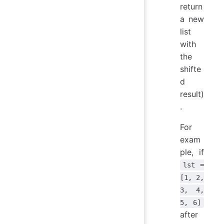
return
a new
list
with
the
shifte
d
result)
.
For
exam
ple, if
lst =
[1, 2,
3, 4,
5, 6]
after