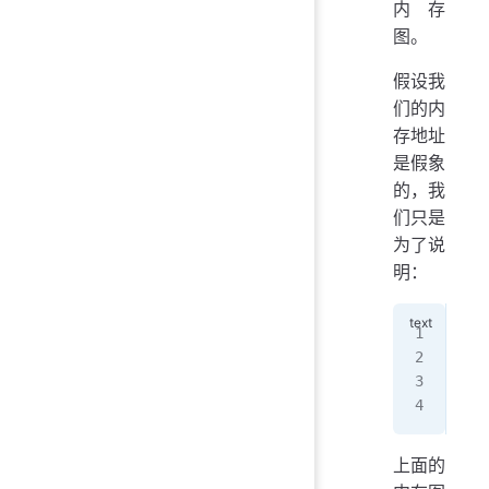
内存
图。
假设我
们的内
存地址
是假象
的，我
们只是
为了说
明：
Add
---
0x1
0x2
上面的