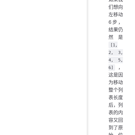
们想向
左移动
6步，
结果仍
然是
[1,
2, 3,
4, 5,
，
6]
这是因
为移动
整个列
表长度
后，列
表的内
容又回
到了原
始位