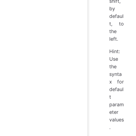
shift,
by
defaul
t, to
the
left.
Hint:
Use
the
synta
x for
defaul
t
param
eter
values
.