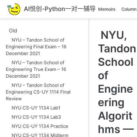
跳
AI悦创-Python一对一辅导
Memoirs
Column
至
主
要
Old
NYU,
內
NYU – Tandon School of
容
Tandon
Engineering Final Exam – 16
December 2021
School
NYU – Tandon School of
Engineering True Exam – 16
of
December 2021
NYU – Tandon School of
Engine
Engineering CS-UY 1114 Final
Review
ering
NYU CS-UY 1134 Lab1
Algorit
NYU CS-UY 1134 Lab3
hms —
NYU CS-UY 1134 Practice
NYU CS-UY 1134 Midterm