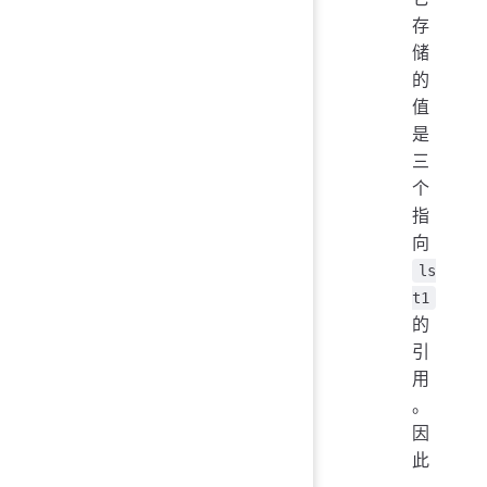
存
储
的
值
是
三
个
指
向
ls
t1
的
引
用
。
因
此
，