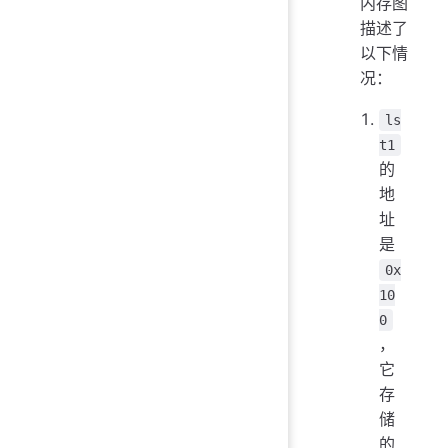
内存图
描述了
以下情
况：
ls
t1
的
地
址
是
0x
10
0
，
它
存
储
的