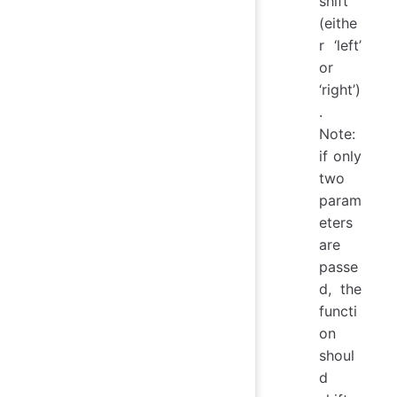
shift
(eithe
r ‘left’
or
‘right’)
.
Note:
if only
two
param
eters
are
passe
d, the
functi
on
shoul
d