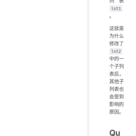
列表
lst1
。
这就是
为什么
修改了
lst2
中的一
个子列
表后，
其他子
列表也
会受到
影响的
原因。
Qu