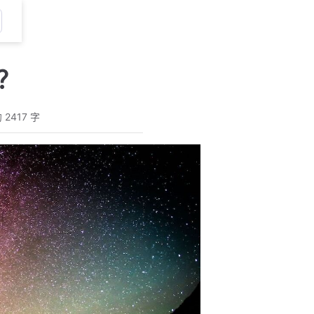
手？
 2417 字