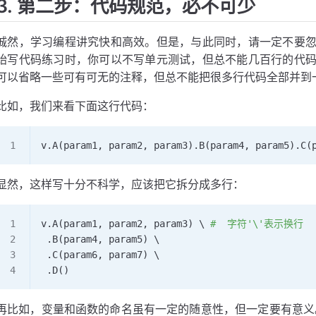
3. 第二步：代码规范，必不可少
诚然，学习编程讲究快和高效。但是，与此同时，请一定不要
始写代码练习时，你可以不写单元测试，但总不能几百行的代
可以省略一些可有可无的注释，但总不能把很多行代码全部并到
比如，我们来看下面这行代码：
v.
A
(param1, param2, param3).
B
(param4, param5).
C
(
显然，这样写十分不科学，应该把它拆分成多行：
v.
A
(param1, param2, param3) \ 
#  字符'\'表示换行
 .
B
(param4, param5) \
 .
C
(param6, param7) \
 .
D
()
再比如，变量和函数的命名虽有一定的随意性，但一定要有意义。