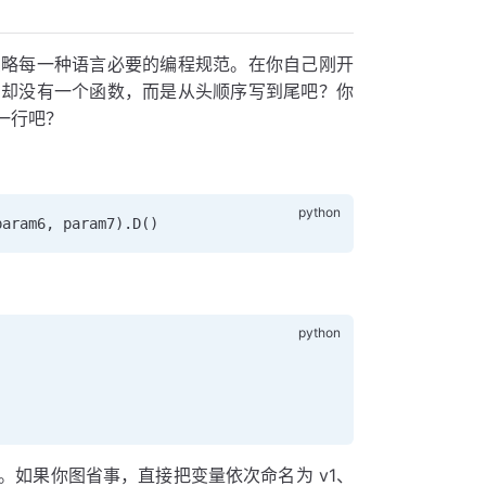
忽略每一种语言必要的编程规范。在你自己刚开
码却没有一个函数，而是从头顺序写到尾吧？你
一行吧？
param6, param7).
D
()
如果你图省事，直接把变量依次命名为 v1、