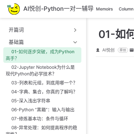
跳
AI悦创-Python一对一辅导
Memoirs
Column
至
主
要
开篇词
01-如
內
容
基础篇
AI悦创
原创
01-如何逐步突破，成为Python
高手？
02-Jupyter Notebook为什么是
现代Python的必学技术？
03-列表和元组，到底用哪一个？
04-字典、集合，你真的了解吗？
05-深入浅出字符串
06-Python “黑箱”：输入与输出
07-修炼基本功：条件与循环
08-异常处理：如何提高程序的稳