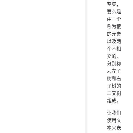
空集，
要么是
由一个
称为根
的元素
以及两
个不相
交的、
分别称
为左子
树和右
子树的
二叉树
组成。
让我们
使用文
本来表