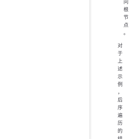
问
根
节
点
。
对
于
上
述
示
例
，
后
序
遍
历
的
结