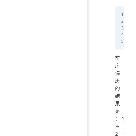
前
序
遍
历
的
结
果
是
：1
->
2 -