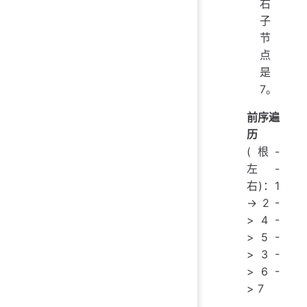
右
子
节
点
是
7。
前序遍
历
(根-
左-
右)：1
-> 2 -
> 4 -
> 5 -
> 3 -
> 6 -
> 7