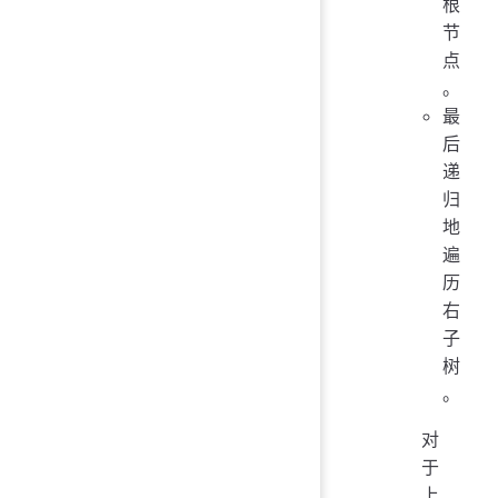
根
节
点
。
最
后
递
归
地
遍
历
右
子
树
。
对
于
上