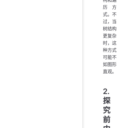
历方
式。不
过，当
树结构
更复杂
时，这
种方式
可能不
如图形
直观。
2.
探
究
前