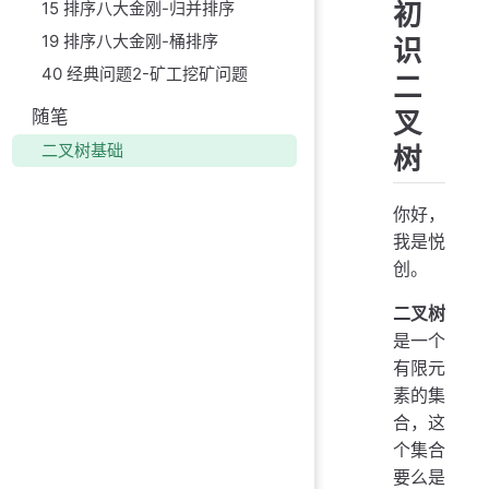
初
15 排序八大金刚-归并排序
19 排序八大金刚-桶排序
识
40 经典问题2-矿工挖矿问题
二
叉
随笔
二叉树基础
树
你好，
我是悦
创。
二叉树
是一个
有限元
素的集
合，这
个集合
要么是