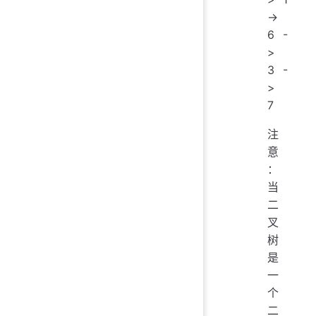
->
6 -
>
3 -
>
7
注
意
：
当
二
叉
树
是
一
个
二