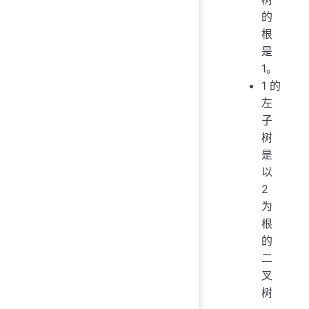
的
根
是
1。
1 的
左
子
树
是
以
2
为
根
的
二
叉
树