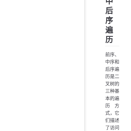
中
后
序
遍
历
前序、
中序和
后序遍
历是二
叉树的
三种基
本的遍
历方
式，它
们描述
了访问