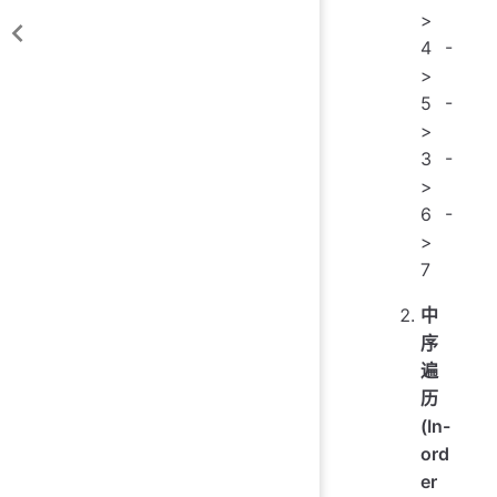
>
4 -
>
5 -
>
3 -
>
6 -
>
7
中
序
遍
历
(In-
ord
er