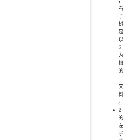
，
右
子
树
是
以
3
为
根
的
二
叉
树
。
2
的
左
子