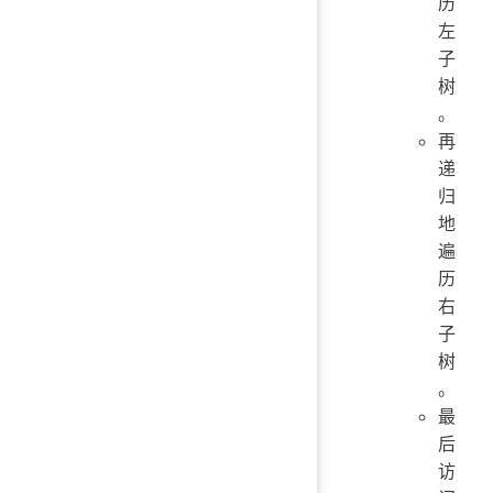
历
左
子
树
。
再
递
归
地
遍
历
右
子
树
。
最
后
访