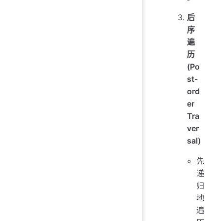
后
序
遍
历
(Po
st-
ord
er
Tra
ver
sal)
先
递
归
地
遍