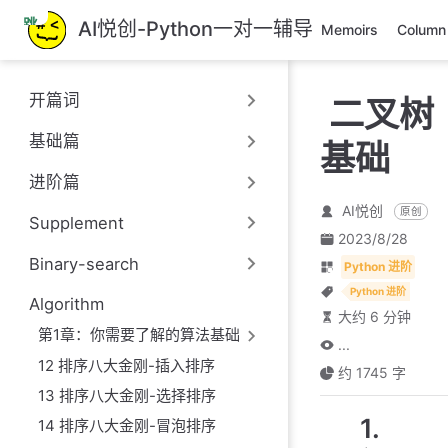
跳
AI悦创-Python一对一辅导
Memoirs
Column
至
主
要
开篇词
二叉树
內
容
基础篇
基础
进阶篇
AI悦创
原创
Supplement
2023/8/28
Binary-search
Python 进阶
Python 进阶
Algorithm
大约 6 分钟
第1章：你需要了解的算法基础
...
12 排序八大金刚-插入排序
约 1745 字
13 排序八大金刚-选择排序
1.
14 排序八大金刚-冒泡排序