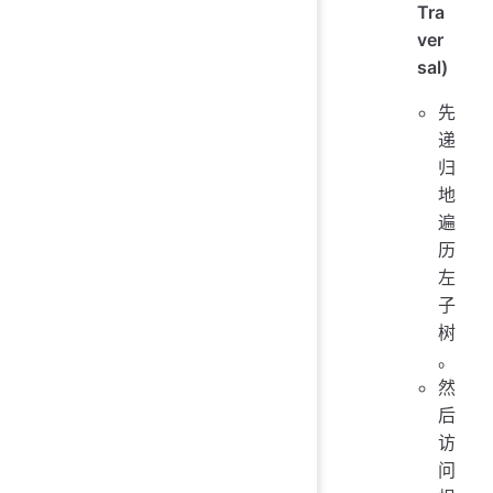
Tra
ver
sal)
先
递
归
地
遍
历
左
子
树
。
然
后
访
问