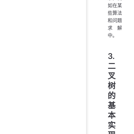
如在某
些算法
和问题
求解
中。
3.
二
叉
树
的
基
本
实