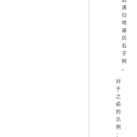
递
归
地
遍
历
右
子
树
。
对
于
之
前
的
示
例
：