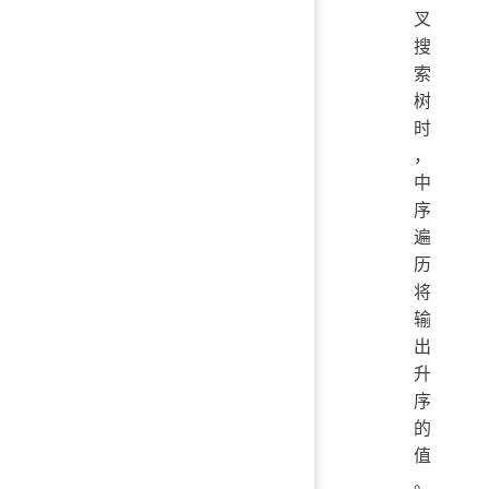
叉
搜
索
树
时
，
中
序
遍
历
将
输
出
升
序
的
值
。