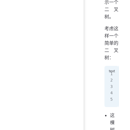
示一个
二叉
树。
考虑这
样一个
简单的
二叉
树：
   
   
  2
 / 
4  
这
棵
树