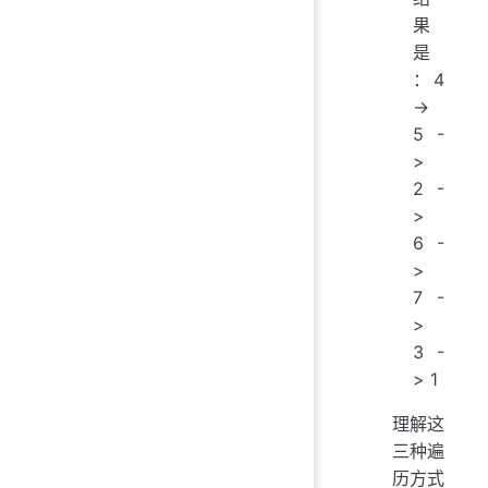
果
是
：4
->
5 -
>
2 -
>
6 -
>
7 -
>
3 -
> 1
理解这
三种遍
历方式