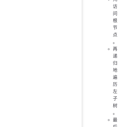
访
问
根
节
点
。
再
递
归
地
遍
历
左
子
树
。
最
后