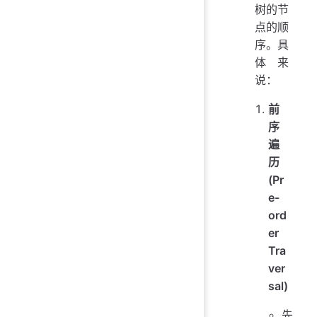
树的节
点的顺
序。具
体来
说：
前
序
遍
历
(Pr
e-
ord
er
Tra
ver
sal)
先