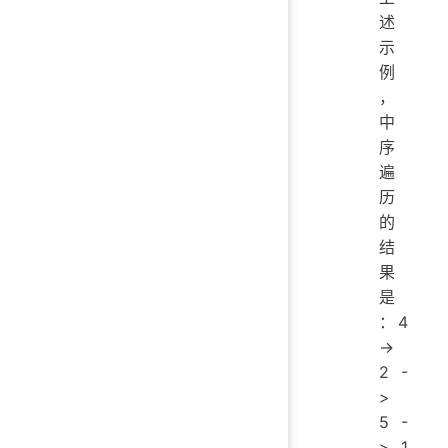
述
示
例
，
中
序
遍
历
的
结
果
是
：4
->
2 -
>
5 -
> 1