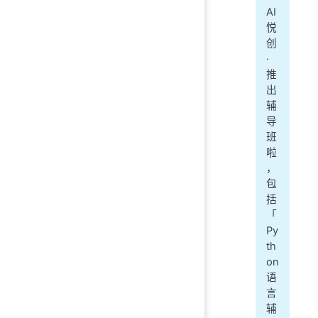
AI
悦
创
·
推
出
辅
导
班
啦
，
包
括
「
Py
th
on
语
言
辅