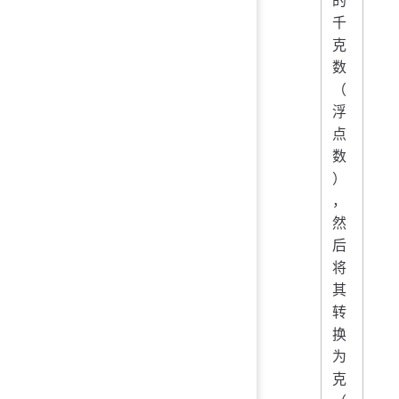
千
克
数
（
浮
点
数
）
，
然
后
将
其
转
换
为
克