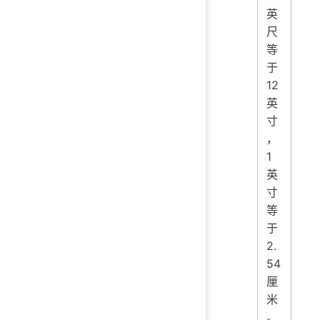
英
尺
等
于
12
英
寸
，
1
英
寸
等
于
2.
54
厘
米
。