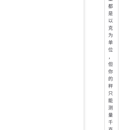
都
是
以
克
为
单
位
，
但
你
的
秤
只
能
测
量
千
克