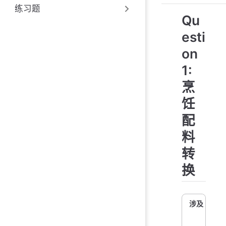
练习题
Qu
esti
on
1:
烹
饪
配
料
转
换
涉及 Scann