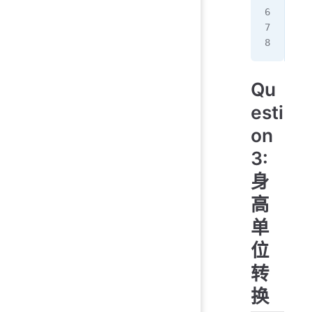
ch 
// 
Qu
esti
on
3:
身
高
单
位
转
换