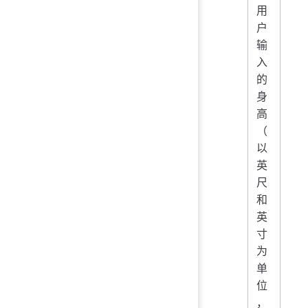
用
户
输
入
的
身
高
（
以
英
尺
和
英
寸
为
单
位
，