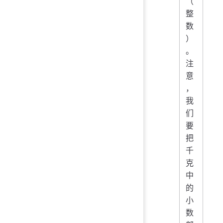
（
整
数
）
。
注
意
，
我
们
要
把
千
克
中
的
小
数