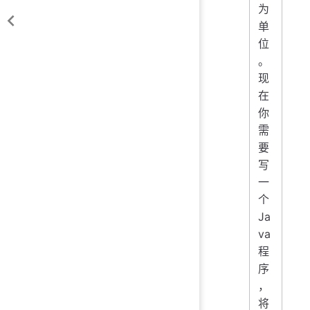
为
单
位
。
现
在
你
需
要
写
一
个
Ja
va
程
序
，
将