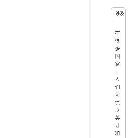
涉及 Scann
在
很
多
国
家
，
人
们
习
惯
以
英
寸
和