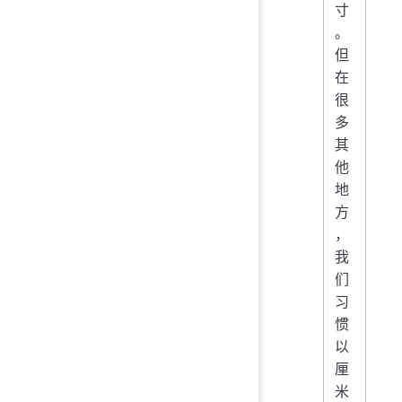
寸
。
但
在
很
多
其
他
地
方
，
我
们
习
惯
以
厘
米