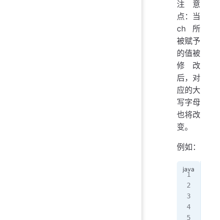
注意
点：当
ch 所
被赋予
的值被
修改
后，对
应的大
写字母
也将改
变。
例如：
ch 
// 
ch 
// 