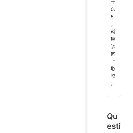
于
0.
5
，
就
应
该
向
上
取
整
。
Qu
esti