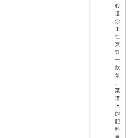
假
设
你
正
在
烹
饪
一
款
菜
，
菜
谱
上
的
配
料
量