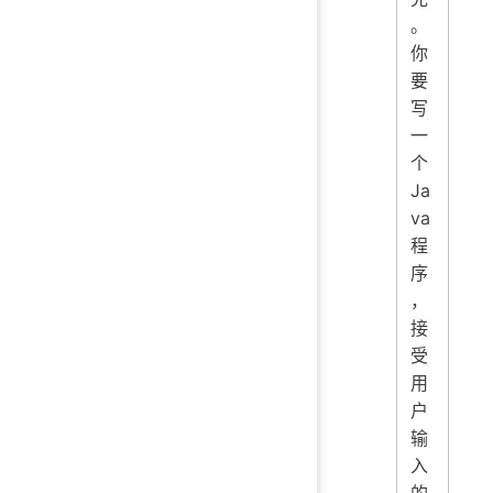
。
你
要
写
一
个
Ja
va
程
序
，
接
受
用
户
输
入
的