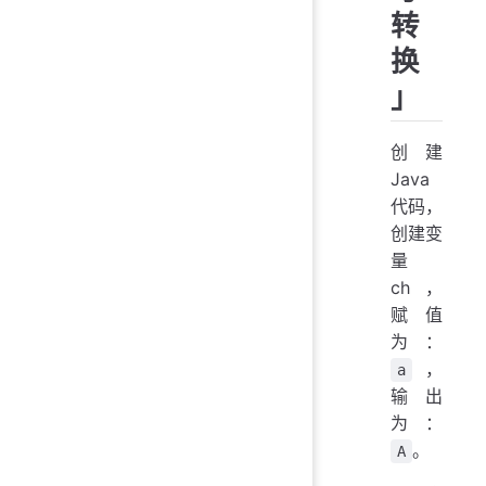
转
换
」
创建
Java
代码，
创建变
量
ch，
赋值
为：
，
a
输出
为：
。
A