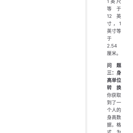
1英尺
等于
12英
寸，1
英寸等
于
2.54
厘米。
问题
三：身
高单位
转换
你获取
到了一
个人的
身高数
据，格
式为