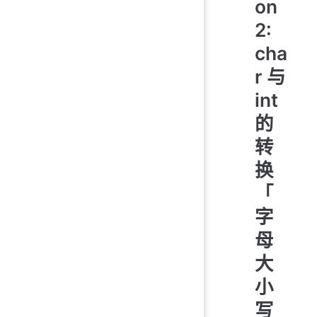
on
2:
cha
r 与
int
的
转
换
「
字
母
大
小
写