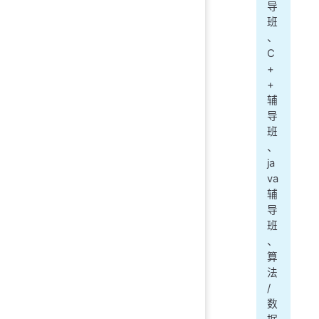
导
班
、
C
+
+
辅
导
班
、
ja
va
辅
导
班
、
算
法
/
数