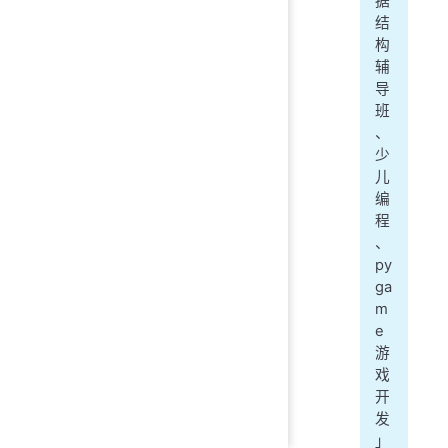
据
结
构
辅
导
班
、
少
儿
编
程
、
py
ga
m
e
游
戏
开
发
」