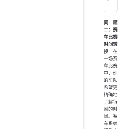
问题
二：赛
车比赛
时间转
换
在
一场赛
车比赛
中，你
的车队
希望更
精确地
了解每
圈的时
间。赛
车系统