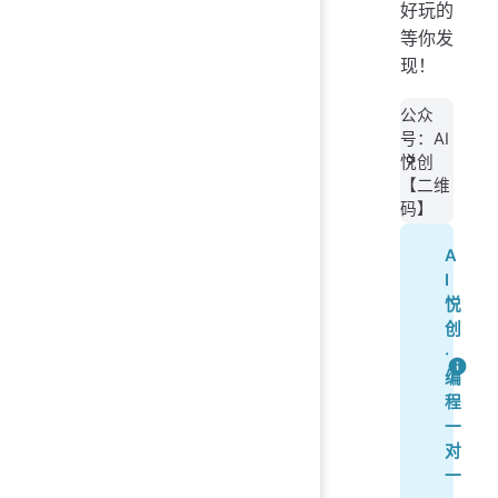
好玩的
等你发
现！
公众
号：AI
悦创
【二维
码】
A
I
悦
创
·
编
程
一
对
一