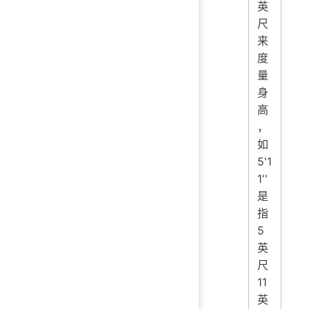
英
尺
来
度
量
身
高
，
如
5'1
1''
是
指
5
英
尺
11
英