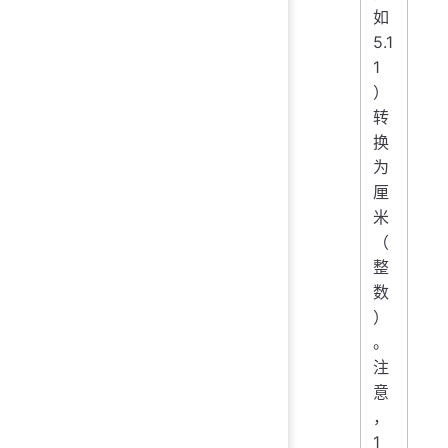
如
5.1
1
）
转
换
为
厘
米
（
整
数
）
。
注
意
，
1