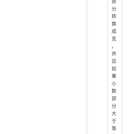
部
分
转
换
成
克
，
并
且
如
果
小
数
部
分
大
于
等