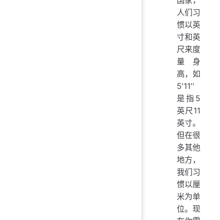
人们习
惯以英
寸和英
尺来度
量身
高，如
5'11''
是指5
英尺11
英寸。
但在很
多其他
地方，
我们习
惯以厘
米为单
位。现