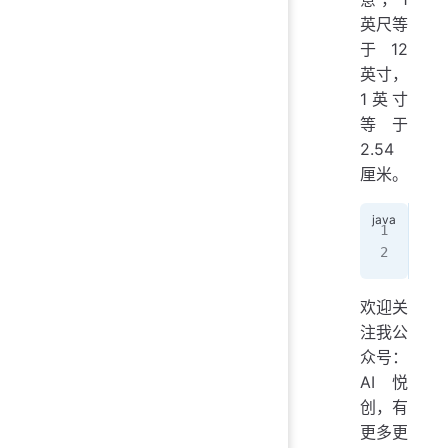
英尺等
于12
英寸，
1英寸
等于
2.54
厘米。
dou
//
欢迎关
注我公
众号：
AI悦
创，有
更多更