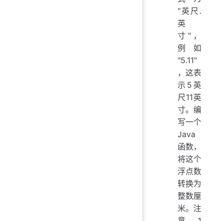
"英尺.
英
寸"，
例如
"5.11"
，这表
示5英
尺11英
寸。编
写一个
Java
函数，
将这个
浮点数
转换为
整数厘
米。注
意，1