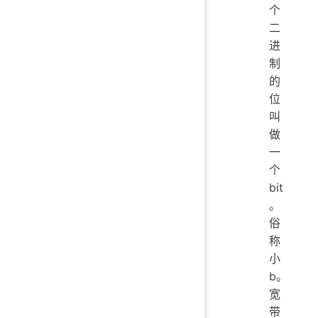
个
二
进
制
的
位
叫
做
一
个
bit
。
俗
称
小
b。
宽
带