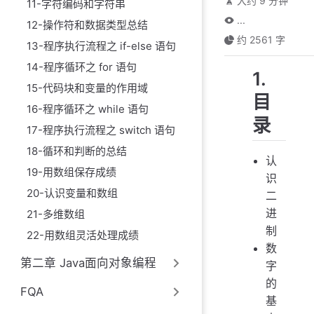
大约 9 分钟
11-字符编码和字符串
...
12-操作符和数据类型总结
约 2561 字
13-程序执行流程之 if-else 语句
14-程序循环之 for 语句
1.
15-代码块和变量的作用域
目
16-程序循环之 while 语句
录
17-程序执行流程之 switch 语句
18-循环和判断的总结
认
19-用数组保存成绩
识
20-认识变量和数组
二
进
21-多维数组
制
22-用数组灵活处理成绩
数
第二章 Java面向对象编程
字
的
FQA
基