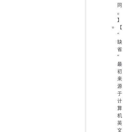
同
。
】
【
“
缺
省
”
最
初
来
源
于
计
算
机
英
文