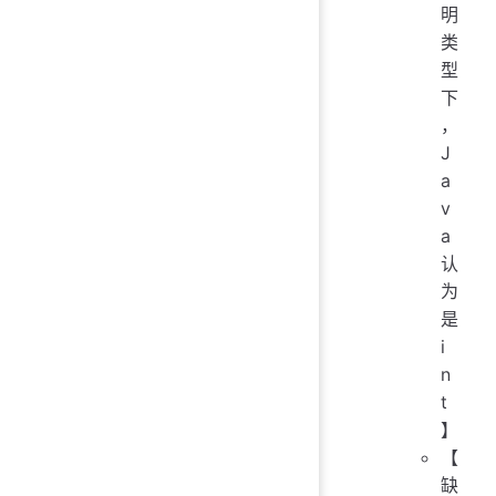
明
类
型
下
，
J
a
v
a
认
为
是
i
n
t
】
【
缺