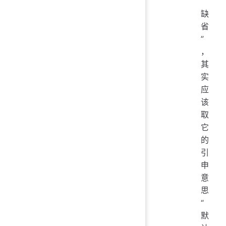
“
缺
省
”
，
其
实
应
该
取
它
的
引
申
意
思
“
默