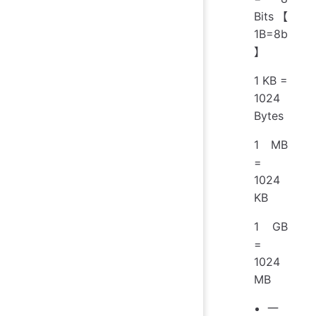
Bits【
1B=8b
】
1 KB =
1024
Bytes
1 MB
=
1024
KB
1 GB
=
1024
MB
一