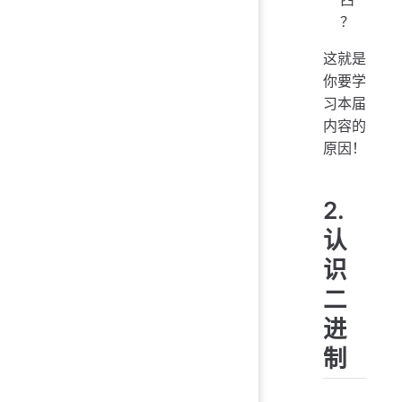
？
这就是
你要学
习本届
内容的
原因！
2.
认
识
二
进
制