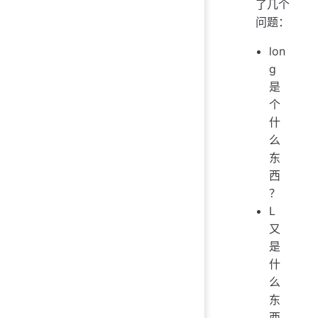
了几个
问题：
lon
g
是
个
什
么
东
西
？
L
又
是
什
么
东
西