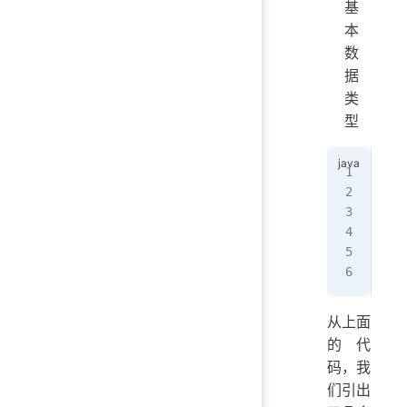
基
本
数
据
类
型
pub
   
   
   
   
}
从上面
的代
码，我
们引出