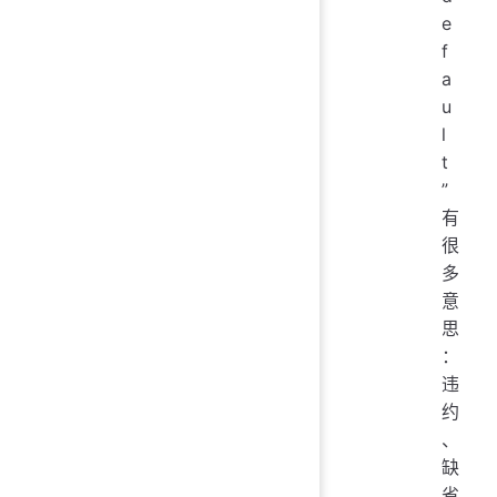
e
f
a
u
l
t
”
有
很
多
意
思
：
违
约
、
缺
省