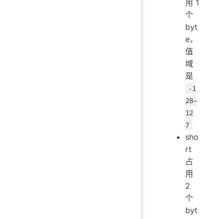
用 1
个
byt
e，
值
域
是
-1
28~
12
7
sho
rt
占
用
2
个
byt