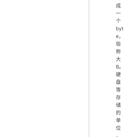
成
一
个
byt
e，
俗
称
大
B。
硬
盘
等
存
储
的
单
位
，