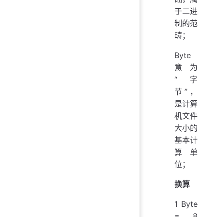
于二进
制的范
畴；
Byte
意为
“字
节”，
是计算
机文件
大小的
基本计
算单
位；
换算
1 Byte
= 8