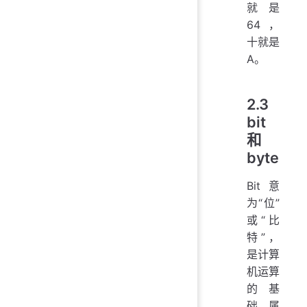
就是
64，
十就是
A。
2.3
bit
和
byte
Bit 意
为“位”
或“比
特”，
是计算
机运算
的基
础，属