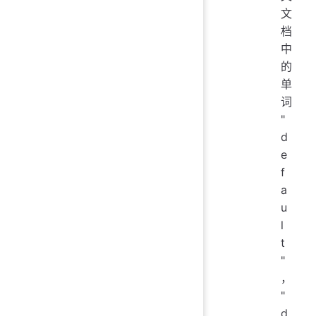
文
档
中
的
单
词
"
d
e
f
a
u
l
t
"
，
"
d