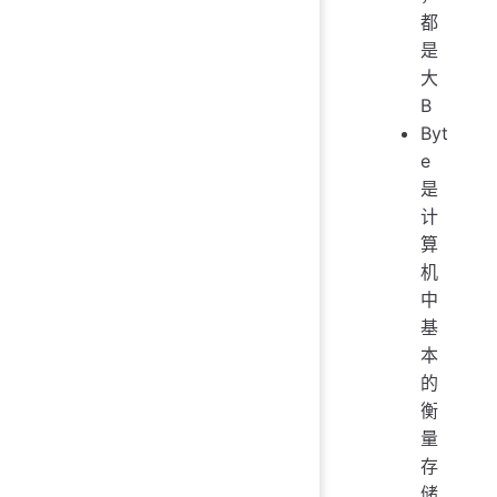
都
是
大
B
Byt
e
是
计
算
机
中
基
本
的
衡
量
存
储