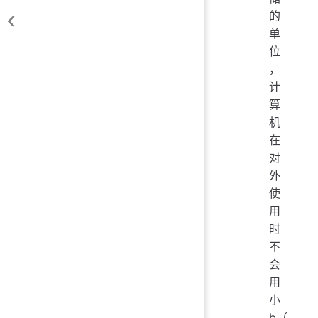
的
单
位
，
计
算
机
在
对
外
使
用
时
不
会
用
小
b（