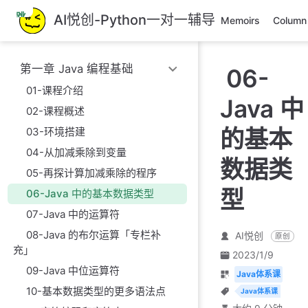
跳
AI悦创-Python一对一辅导
Memoirs
Column
至
主
要
第一章 Java 编程基础
06-
內
容
01-课程介绍
Java 中
02-课程概述
的基本
03-环境搭建
04-从加减乘除到变量
数据类
05-再探计算加减乘除的程序
型
06-Java 中的基本数据类型
07-Java 中的运算符
08-Java 的布尔运算「专栏补
AI悦创
原创
充」
2023/1/9
09-Java 中位运算符
Java体系课
10-基本数据类型的更多语法点
Java体系课