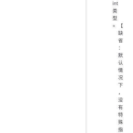
int
类
型
【
缺
省
：
默
认
情
况
下
，
没
有
特
殊
指