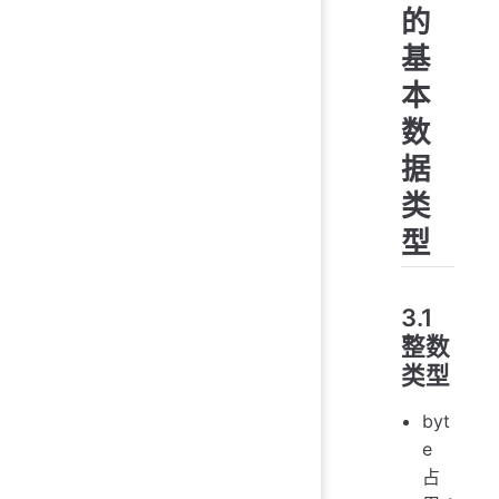
的
基
本
数
据
类
型
3.1
整数
类型
byt
e
占