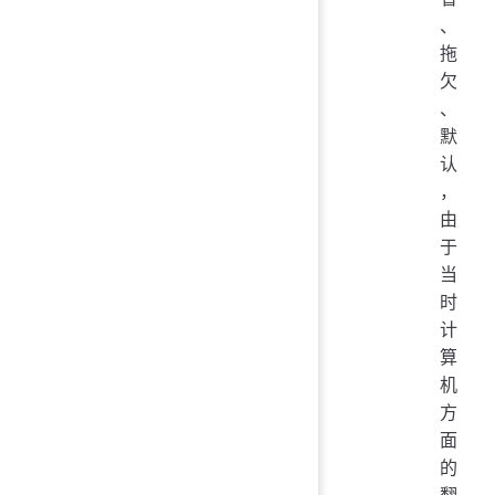
、
拖
欠
、
默
认
，
由
于
当
时
计
算
机
方
面
的
翻