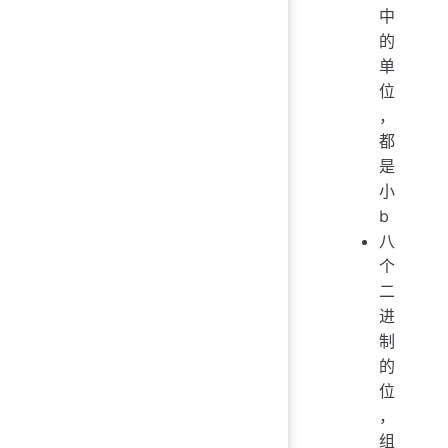
中
的
单
位
，
都
是
小
b
八
个
二
进
制
的
位
，
组