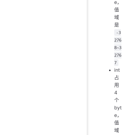
e，
值
域
是
-3
276
8~3
276
7
int
占
用
4
个
byt
e，
值
域