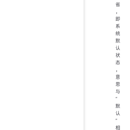
省
，
即
系
统
默
认
状
态
，
意
思
与
“
默
认
”
相