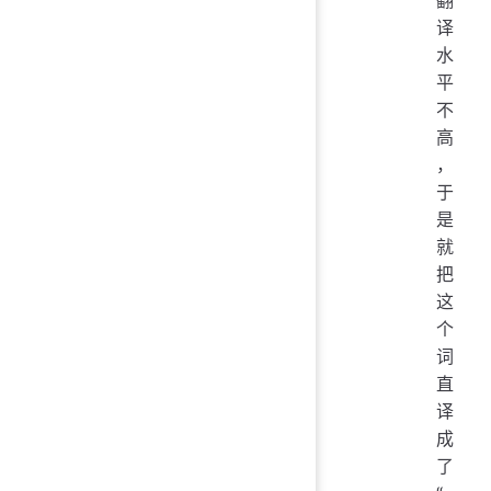
译
水
平
不
高
，
于
是
就
把
这
个
词
直
译
成
了