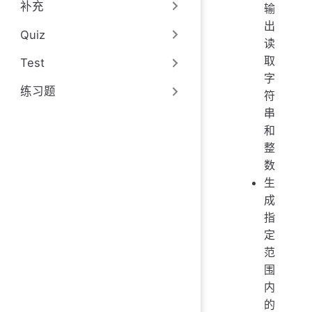
补充
输
出
Quiz
读
取
Test
字
练习题
符
串
和
整
数
生
成
指
定
范
围
内
的