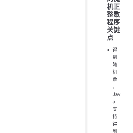
机正
整数
程序
关键
点
得
到
随
机
数
，
Jav
a
支
持
得
到