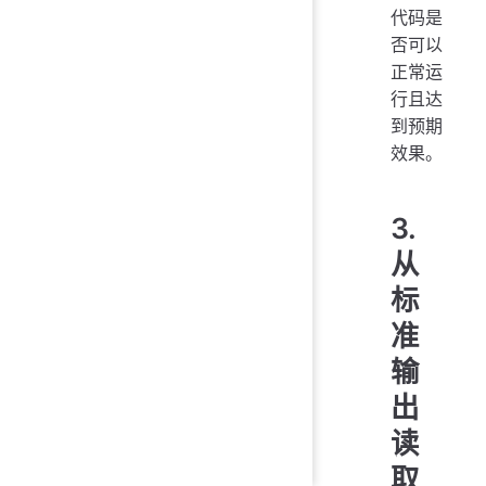
代码是
这
否可以
这
这
正常运
这
行且达
这
到预期
这
效果。
这
这
这
3.
这
从
这
这
标
这
准
这
这
输
这
出
这
这
读
这
取
这