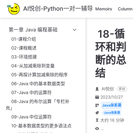
跳
AI悦创-Python一对一辅导
Memoirs
Column
至
主
要
第一章 Java 编程基础
18-循
內
容
01-课程介绍
环和判
02-课程概述
断的总
03-环境搭建
04-从加减乘除到变量
结
05-再探计算加减乘除的程序
06-Java 中的基本数据类型
AI悦创
原创
07-Java 中的运算符
2023/10/27
08-Java 的布尔运算「专栏补
Java体系课
充」
Java体系课
09-Java 中位运算符
大约 16 分钟
10-基本数据类型的更多语法点
...