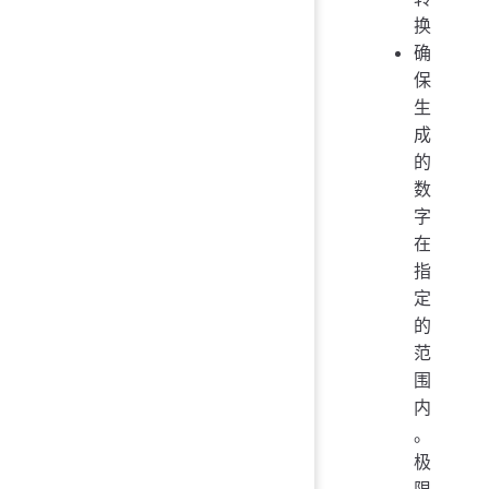
换
确
保
生
成
的
数
字
在
指
定
的
范
围
内
。
极
限