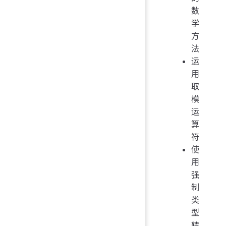
数
学
方
法
运
用
取
模
运
算
符
使
用
强
制
类
型
转