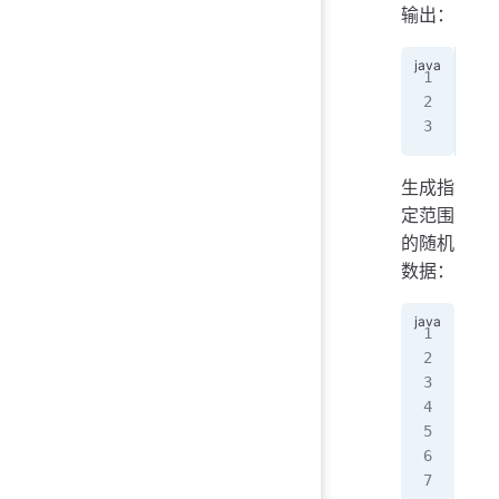
输出：
0.0
0.6
生
生成指
定范围
的随机
数据：
pub
   
   
  
   
  