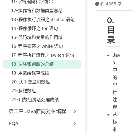
11-字符编码和字符串
约 4855 字
12-操作符和数据类型总结
0.
13-程序执行流程之 if-else 语句
目
14-程序循环之 for 语句
15-代码块和变量的作用域
录
16-程序循环之 while 语句
Jav
17-程序执行流程之 switch 语句
a
18-循环和判断的总结
中
19-用数组保存成绩
的
20-认识变量和数组
单
21-多维数组
行
注
22-用数组灵活处理成绩
释
第二章 Java面向对象编程
从
标
FQA
准