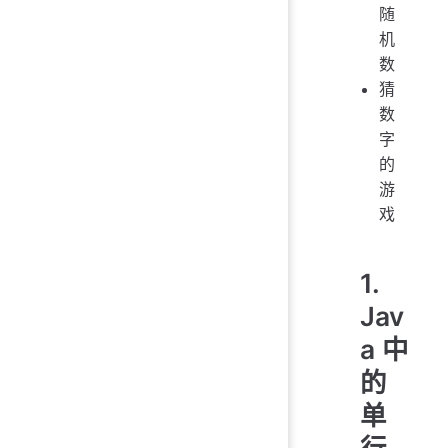
随
机
数
猜
数
字
的
游
戏
1.
Jav
a 中
的
单
行