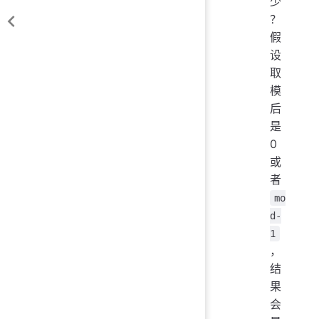
少
？
假
设
取
模
后
是
0
或
者
mo
d-
1
，
结
果
会