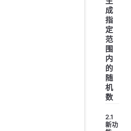
生
成
指
定
范
围
内
的
随
机
数
2.1
新功