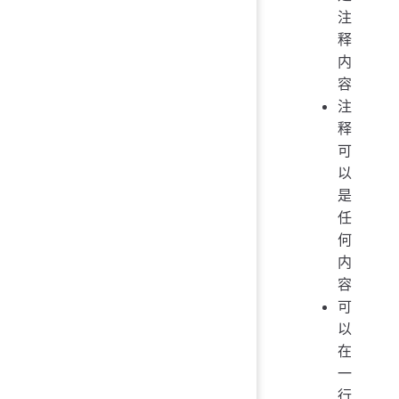
注
释
内
容
注
释
可
以
是
任
何
内
容
可
以
在
一
行