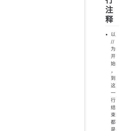
注
释
以
//
为
开
始
，
到
这
一
行
结
束
都
是