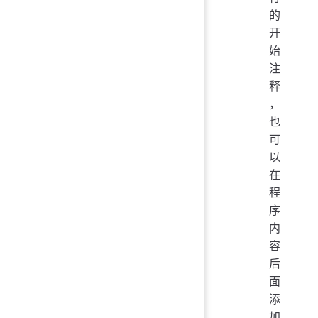
的
开
始
注
释
，
也
可
以
在
程
序
内
容
后
面
添
加