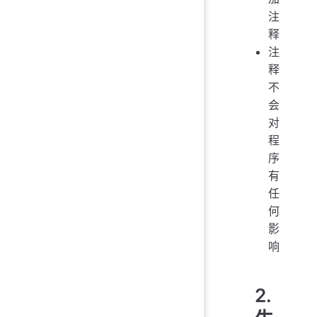
注
释
注
释
不
会
对
程
序
有
任
何
影
响
2.