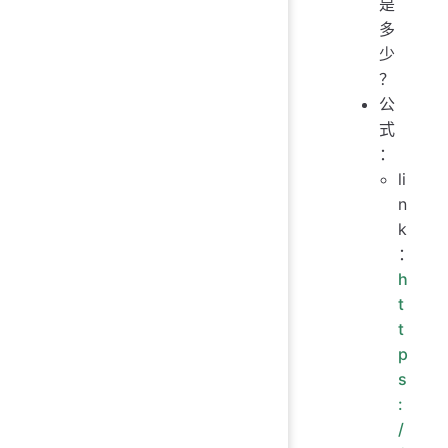
是
多
少
？
公
式
：
li
n
k
：
h
t
t
p
s
:
/