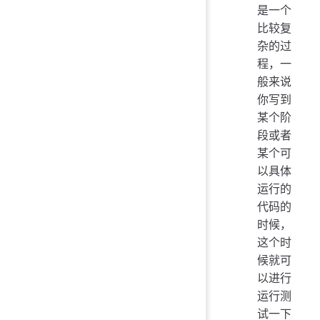
这
}
是一个
这
比较复
这
杂的过
这
程，一
这
般来说
这
这
你写到
这
某个阶
这
段或者
这
某个可
这
以具体
这
运行的
这
代码的
这
时候，
这
这
这个时
这
候就可
这
以进行
这
运行测
这
试一下
这