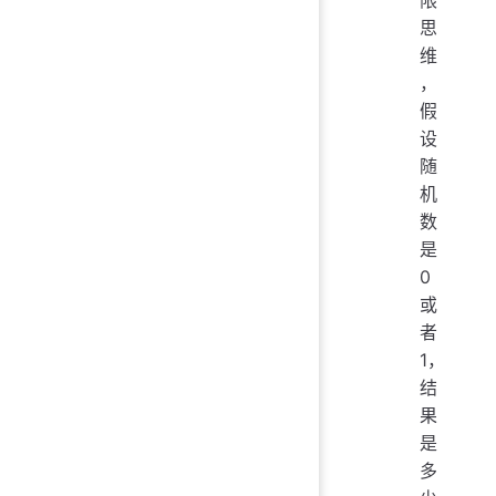
思
维
，
假
设
随
机
数
是
0
或
者
1，
结
果
是
多