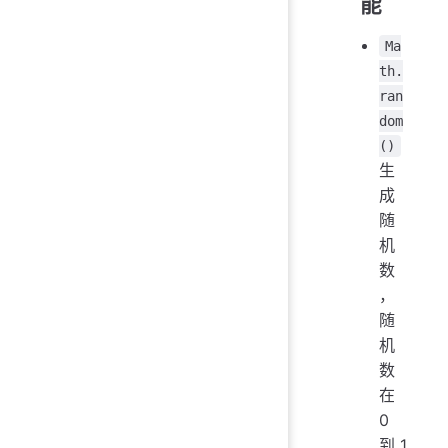
能
Ma
th.
ran
dom
()
生
成
随
机
数
，
随
机
数
在
0
到 1