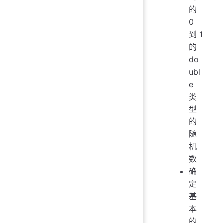
的
0
到 1
的
do
ubl
e
类
型
的
随
机
数
确
定
基
本
的