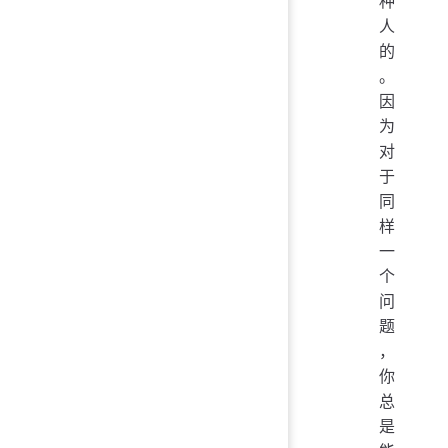
种
人
的
。
因
为
对
于
同
样
一
个
问
题
，
你
总
是