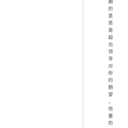
期
的
意
思
是
超
出
领
导
对
你
的
期
望
，
他
要
的