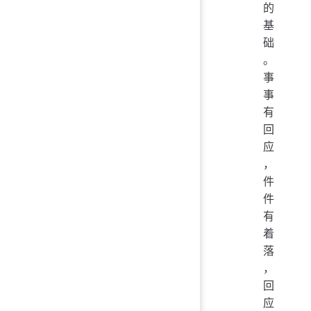
的
基
础
。
事
事
有
回
应
，
件
件
有
着
落
，
回
应