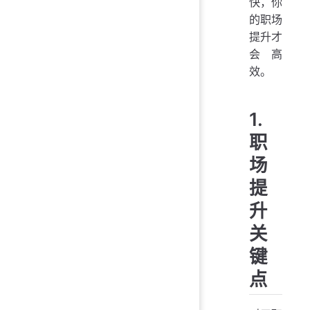
快，你
的职场
提升才
会高
效。
1.
职
场
提
升
关
键
点