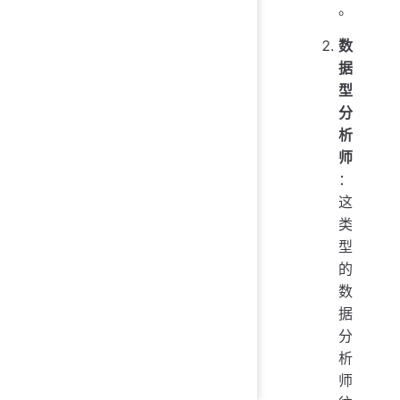
。
数
据
型
分
析
师
：
这
类
型
的
数
据
分
析
师