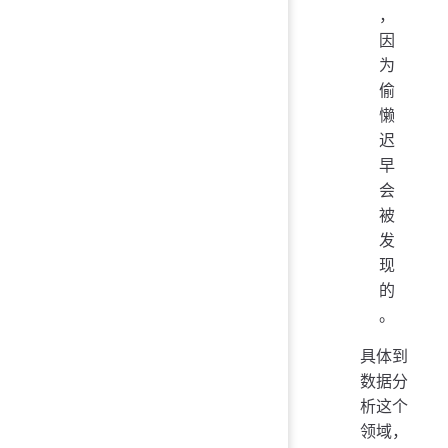
，
因
为
偷
懒
迟
早
会
被
发
现
的
。
具体到
数据分
析这个
领域，