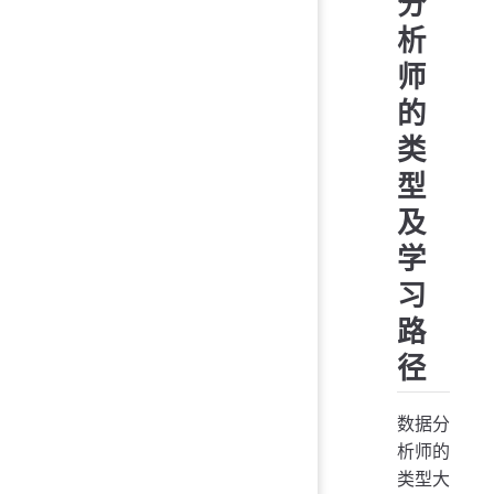
分
析
师
的
类
型
及
学
习
路
径
数据分
析师的
类型大