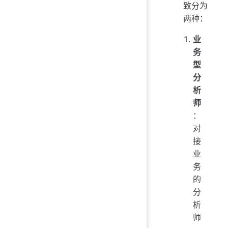
致分为
两种：
业
务
型
分
析
师
：
对
接
业
务
的
分
析
师