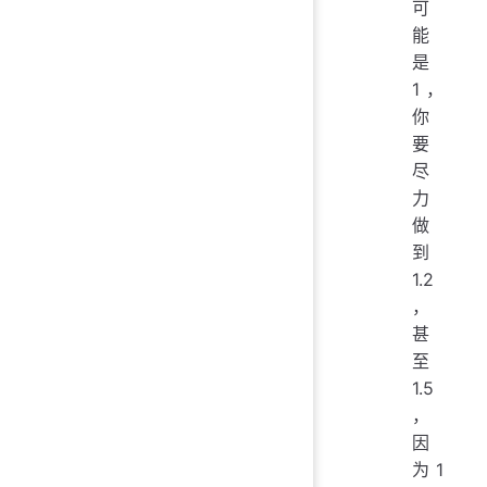
可
能
是
1，
你
要
尽
力
做
到
1.2
，
甚
至
1.5
，
因
为 1