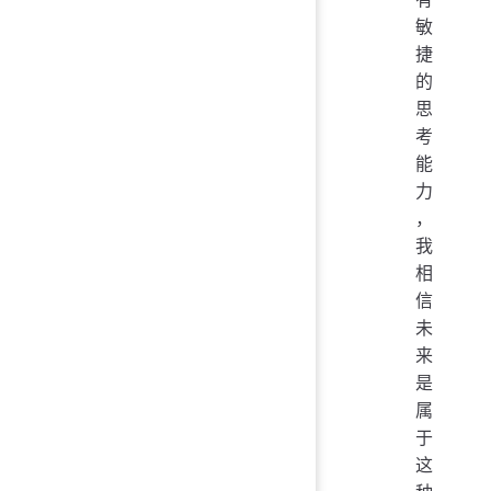
敏
捷
的
思
考
能
力
，
我
相
信
未
来
是
属
于
这