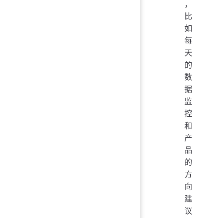
，
比
如
每
天
的
数
据
监
控
和
产
品
的
方
向
建
议