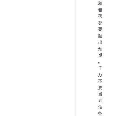
和
着
落
都
要
超
出
预
期
。
千
万
不
要
当
老
油
条