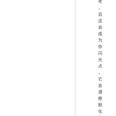
考
，
且
这
会
成
为
你
闪
光
点
，
它
会
潜
移
默
化