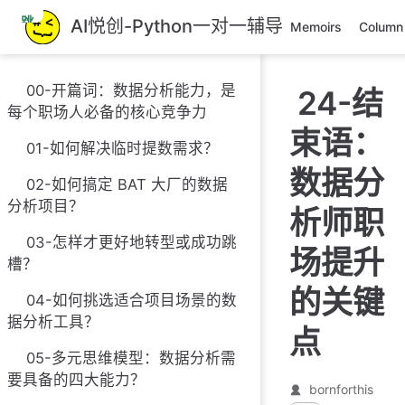
跳
AI悦创-Python一对一辅导
Memoirs
Column
至
主
要
00-开篇词：数据分析能力，是
24-结
內
每个职场人必备的核心竞争力
容
束语：
01-如何解决临时提数需求？
数据分
02-如何搞定 BAT 大厂的数据
分析项目？
析师职
03-怎样才更好地转型或成功跳
场提升
槽？
的关键
04-如何挑选适合项目场景的数
据分析工具？
点
05-多元思维模型：数据分析需
要具备的四大能力？
bornforthis