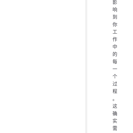
影
响
到
你
工
作
中
的
每
一
个
过
程
。
这
确
实
需