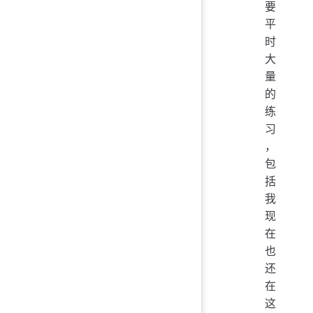
要
平
时
大
量
的
练
习
，
包
括
我
现
在
也
还
在
这