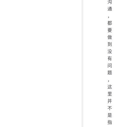
沟
通
，
都
要
做
到
没
有
问
题
，
这
里
并
不
是
指