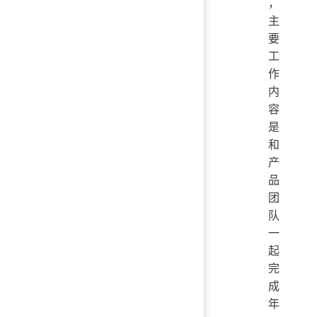
，
主
要
工
作
内
容
是
和
产
品
团
队
一
起
完
成
年