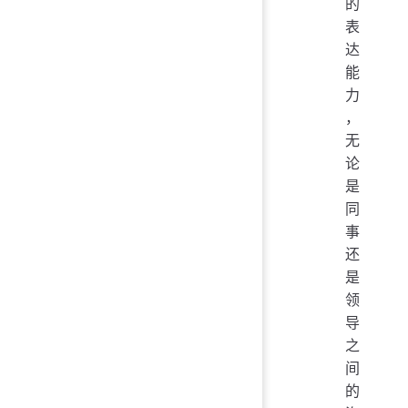
的
表
达
能
力
，
无
论
是
同
事
还
是
领
导
之
间
的