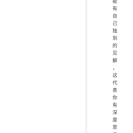
能
有
自
己
独
到
的
见
解
，
这
代
表
你
有
深
度
思