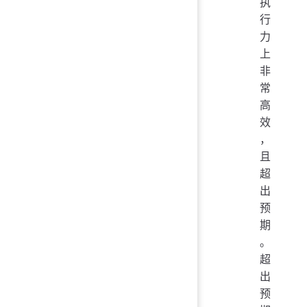
执
行
力
上
非
常
高
效
，
且
超
出
预
期
。
超
出
预