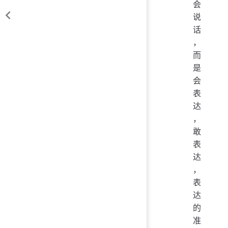
会
说
话
，
而
是
会
表
达
，
敢
表
达
，
表
达
的
准