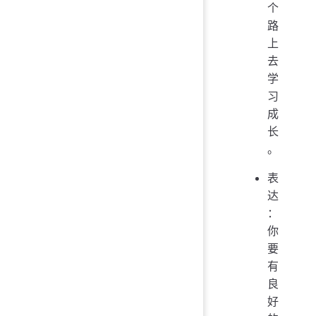
个
路
上
去
学
习
成
长
。
表
达
：
你
要
有
良
好