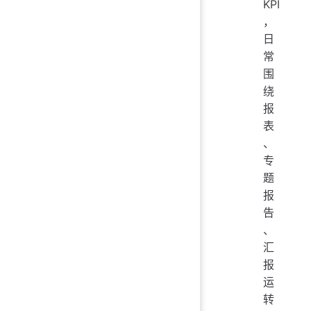
KPI
，
日
常
围
绕
报
表
、
专
题
报
告
、
汇
报
运
转