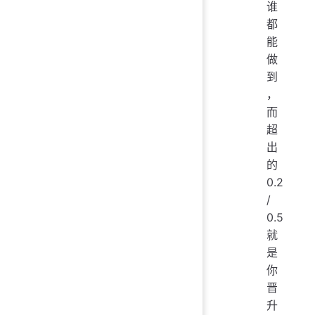
谁
都
能
做
到
，
而
超
出
的
0.2
/
0.5
就
是
你
晋
升