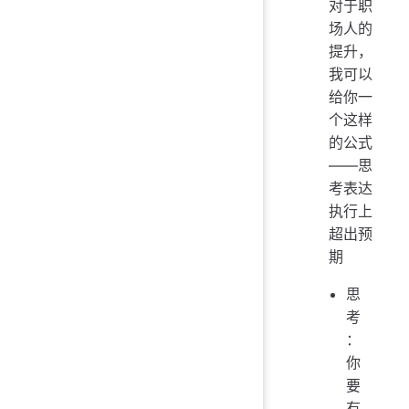
对于职
场人的
提升，
我可以
给你一
个这样
的公式
——思
考表达
执行上
超出预
期
思
考
：
你
要
有