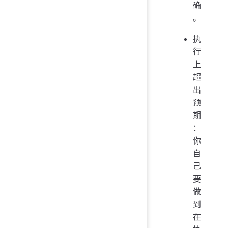
确
。
执
行
上
超
出
预
期
：
你
自
己
要
做
到
在