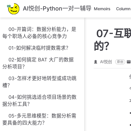
跳
AI悦创-Python一对一辅导
Memoirs
Column
至
主
要
00-开篇词：数据分析能力，是
07-
內
每个职场人必备的核心竞争力
容
的？
01-如何解决临时提数需求？
02-如何搞定 BAT 大厂的数据
AI悦创
原创
分析项目？
03-怎样才更好地转型或成功跳
槽？
04-如何挑选适合项目场景的数
据分析工具？
05-多元思维模型：数据分析需
要具备的四大能力？