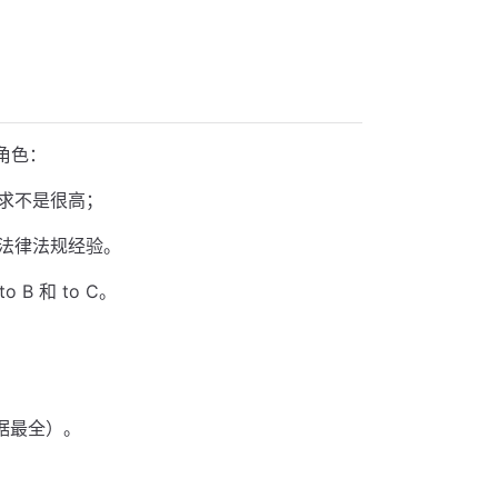
角色：
求不是很高；
法律法规经验。
 和 to C。
数据最全）。