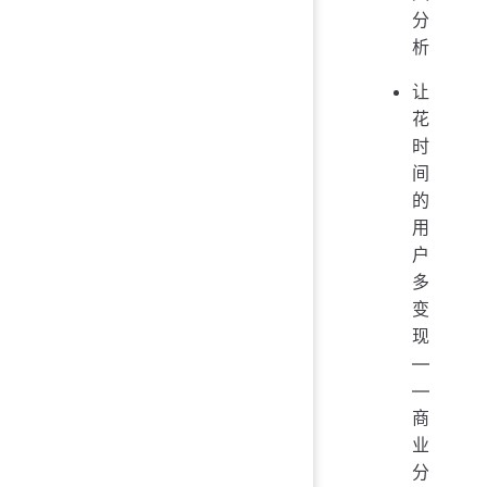
分
析
让
花
时
间
的
用
户
多
变
现
—
—
商
业
分