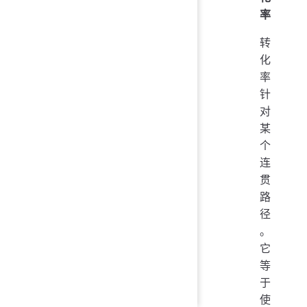
率
转
化
率
针
对
某
个
连
贯
路
径
。
它
等
于
使