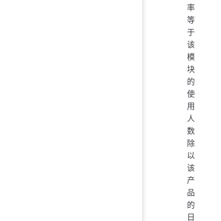
率
等
于
该
模
块
的
使
用
人
数
除
以
该
产
品
的
日