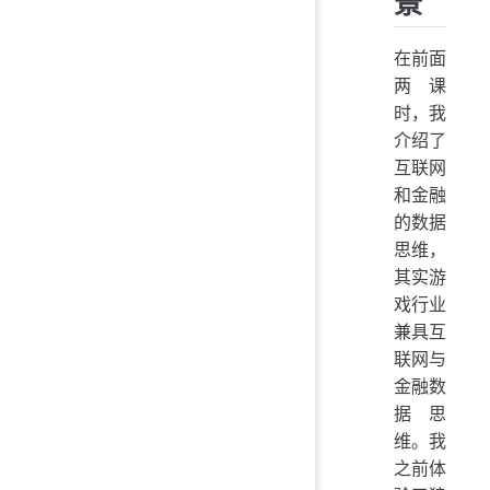
景
在前面
两课
时，我
介绍了
互联网
和金融
的数据
思维，
其实游
戏行业
兼具互
联网与
金融数
据思
维。我
之前体