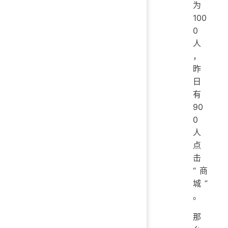
为
100
0
人
，
昨
日
有
90
0
人
点
击
“商
城”
。
那