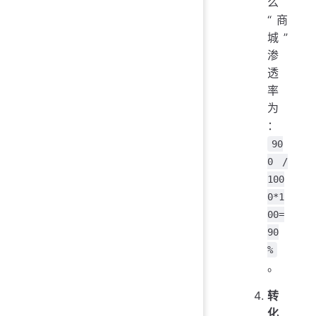
么
“商
城”
渗
透
率
为
：
90
0 /
100
0*1
00=
90
%
。
转
化