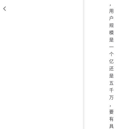
，
用
户
规
模
是
一
个
亿
还
是
五
千
万
，
要
有
具