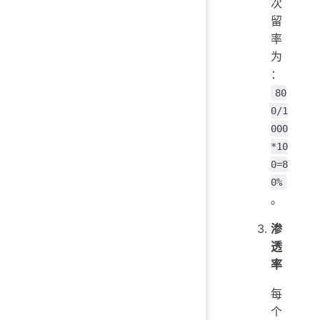
次
留
率
为
：
80
0/1
000
*10
0=8
0%
。
渗
透
率
每
个