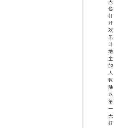
天
也
打
开
欢
乐
斗
地
主
的
人
数
除
以
第
一
天
打