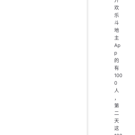
欢
乐
斗
地
主
Ap
p
的
有
100
0
人
，
第
二
天
这