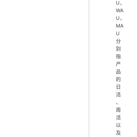
U、
WA
U、
MA
U
分
别
指
产
品
的
日
活
、
周
活
以
及