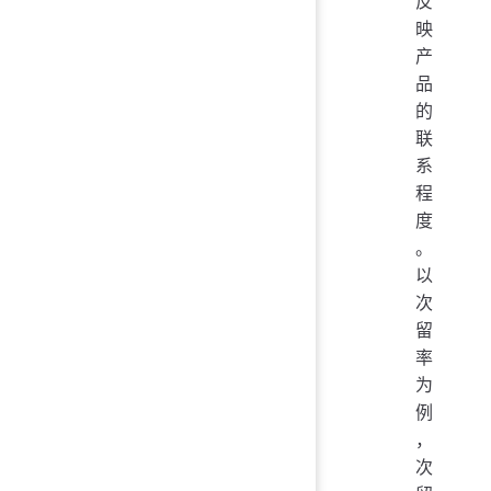
反
映
产
品
的
联
系
程
度
。
以
次
留
率
为
例
，
次