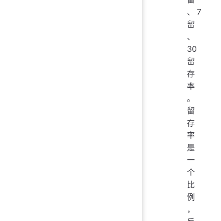
、7
留
、
30
留
存
率
。
留
存
率
是
一
个
比
例
，