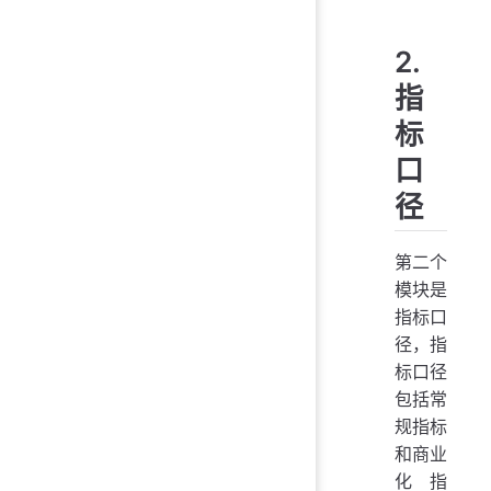
2.
指
标
口
径
第二个
模块是
指标口
径，指
标口径
包括常
规指标
和商业
化指