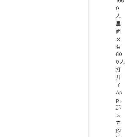
100
0
人
里
面
又
有
80
0人
打
开
了
Ap
p，
那
么
它
的