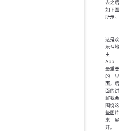
去之后
如下图
所示。
这是欢
乐斗地
主
App
最重要
的界
面，后
面的讲
解我会
围绕这
些图片
来展
开。