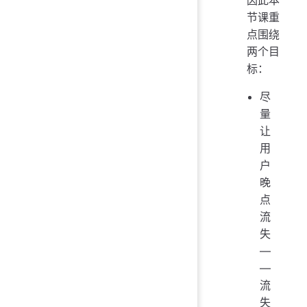
节课重
点围绕
两个目
标：
尽
量
让
用
户
晚
点
流
失
—
—
流
失