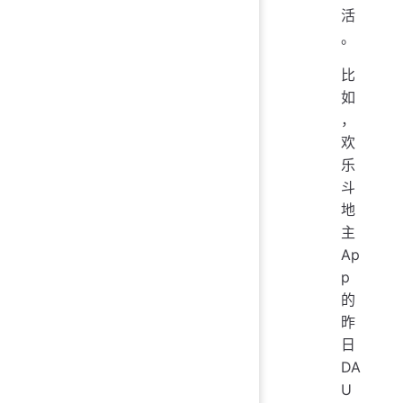
活
。
比
如
，
欢
乐
斗
地
主
Ap
p
的
昨
日
DA
U