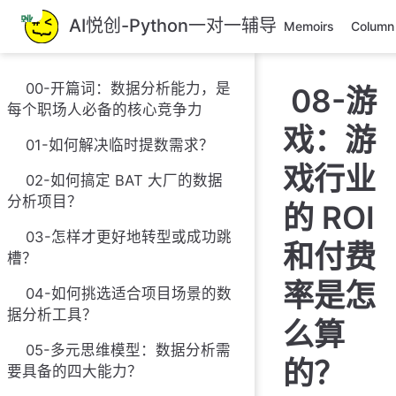
跳
AI悦创-Python一对一辅导
Memoirs
Column
至
主
要
00-开篇词：数据分析能力，是
08-游
內
每个职场人必备的核心竞争力
容
戏：游
01-如何解决临时提数需求？
戏行业
02-如何搞定 BAT 大厂的数据
分析项目？
的 ROI
03-怎样才更好地转型或成功跳
和付费
槽？
率是怎
04-如何挑选适合项目场景的数
据分析工具？
么算
05-多元思维模型：数据分析需
的？
要具备的四大能力？