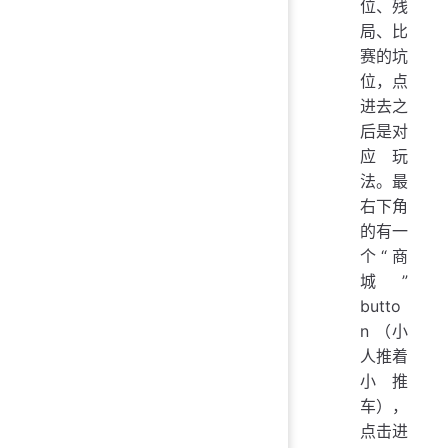
位、残
局、比
赛的坑
位，点
进去之
后是对
应玩
法。最
右下角
的有一
个“商
城”
butto
n （小
人推着
小推
车），
点击进