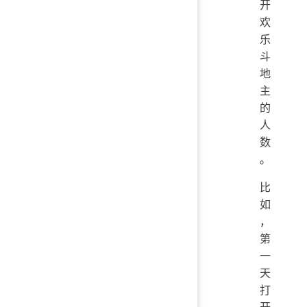
开
欢
乐
斗
地
主
的
人
数
。
比
如
，
第
一
天
打
开