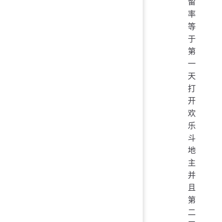
留
率
等
于
第
一
天
打
开
欢
乐
斗
地
主
并
且
第
二