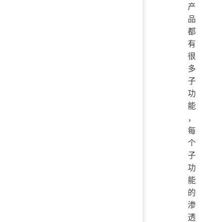
产
品
都
有
很
多
子
功
能
，
每
个
子
功
能
的
渗
透