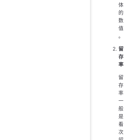
体
的
数
值
。
留
存
率
留
存
率
一
般
是
看
次
留