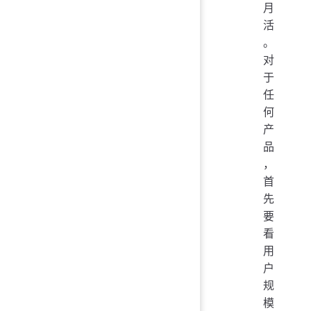
月
活
。
对
于
任
何
产
品
，
首
先
要
看
用
户
规
模