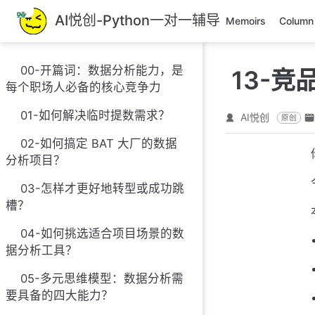
跳
AI悦创-Python一对一辅导
Memoirs
Column
至
主
要
00-开篇词：数据分析能力，是
13-
內
每个职场人必备的核心竞争力
容
01-如何解决临时提数需求？
AI悦创
原创
02-如何搞定 BAT 大厂的数据
分析项目？
03-怎样才更好地转型或成功跳
槽？
04-如何挑选适合项目场景的数
据分析工具？
05-多元思维模型：数据分析需
要具备的四大能力？