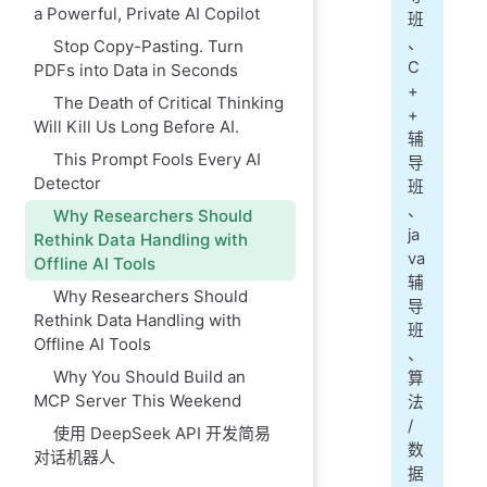
a Powerful, Private AI Copilot
班
、
Stop Copy-Pasting. Turn
C
PDFs into Data in Seconds
+
The Death of Critical Thinking
+
Will Kill Us Long Before AI.
辅
This Prompt Fools Every AI
导
Detector
班
、
Why Researchers Should
ja
Rethink Data Handling with
va
Offline AI Tools
辅
Why Researchers Should
导
Rethink Data Handling with
班
Offline AI Tools
、
Why You Should Build an
算
MCP Server This Weekend
法
/
使用 DeepSeek API 开发简易
数
对话机器人
据