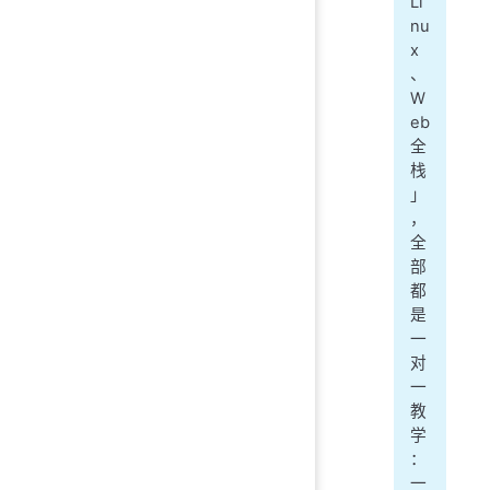
Li
nu
x
、
W
eb
全
栈
」
，
全
部
都
是
一
对
一
教
学
：
一