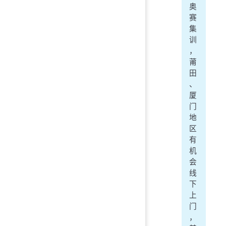
奥
赛
集
训
，
莆
田
、
厦
门
地
区
有
机
会
线
下
上
门
，