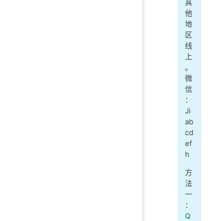
其
他
地
区
线
上
。
微
信
：
Ji
ab
cd
ef
h
方
法
一
：
Q