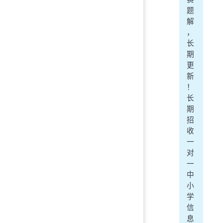
题
解
，
长
期
更
新
！
长
期
招
收
一
对
一
中
小
学
信
息