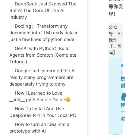
DeepSeek Just Exposed The
等你发
Rot At The Core Of The AI
现！
Industry
Docling： Transform any
公众
document into LLM ready data in
号：AI
just a few lines of python code!
悦创
【二维
GenAI with Python：Build
码】
Agents from Scratch (Complete
Tutorial)
A
Google just confirmed the AI
I
reality many programmers are
悦
desperately trying to deny
创
·
How I Learned to Love
编
__init__.py A Simple Guide😊
程
How To Install And Use
一
DeepSeek R-1 In Your Local PC
对
How to turn an idea into a
一
prototype with AI