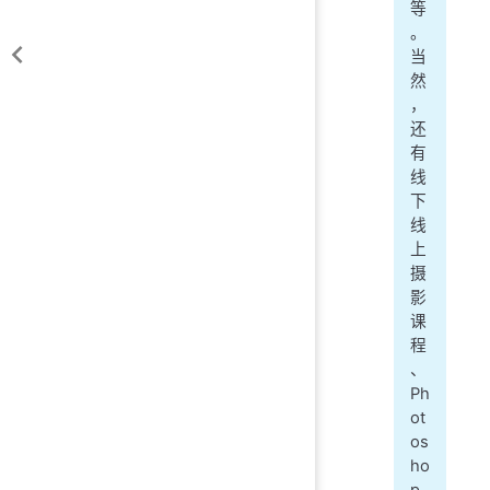
等
。
当
然
，
还
有
线
下
线
上
摄
影
课
程
、
Ph
ot
os
ho