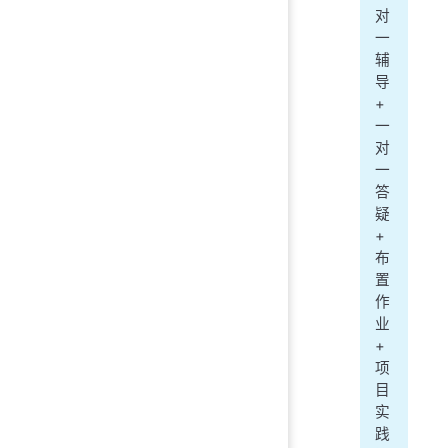
对
一
辅
导
+
一
对
一
答
疑
+
布
置
作
业
+
项
目
实
践