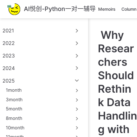
跳
AI悦创-Python一对一辅导
Memoirs
Column
至
主
要
2021
Why
內
容
2022
Resear
2023
chers
2024
Should
2025
Rethin
1month
k Data
3month
5month
Handlin
8month
g with
10month
11month