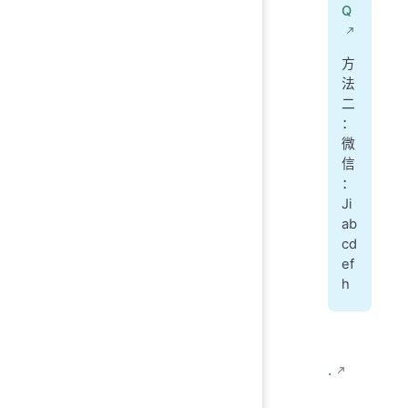
Q
方
法
二
：
微
信
：
Ji
ab
cd
ef
h
.