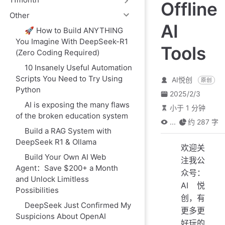
Offline
Other
AI
🚀 How to Build ANYTHING
You Imagine With DeepSeek-R1
Tools
(Zero Coding Required)
10 Insanely Useful Automation
Scripts You Need to Try Using
AI悦创
原创
Python
2025/2/3
AI is exposing the many flaws
小于 1 分钟
of the broken education system
...
约 287 字
Build a RAG System with
DeepSeek R1 & Ollama
欢迎关
Build Your Own AI Web
注我公
Agent：Save $200+ a Month
众号：
and Unlock Limitless
AI悦
Possibilities
创，有
DeepSeek Just Confirmed My
更多更
Suspicions About OpenAI
好玩的