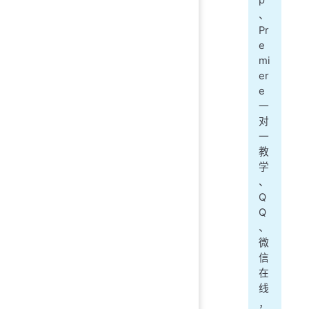
p
、
Pr
e
mi
er
e
一
对
一
教
学
、
Q
Q
、
微
信
在
线
，