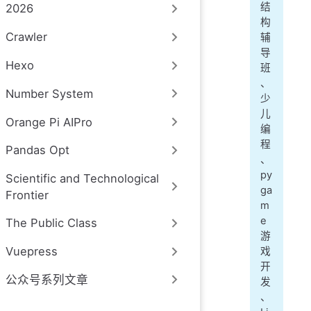
结
2026
构
Crawler
辅
导
Hexo
班
、
Number System
少
儿
Orange Pi AIPro
编
程
Pandas Opt
、
py
Scientific and Technological
ga
Frontier
m
e
The Public Class
游
Vuepress
戏
开
公众号系列文章
发
、