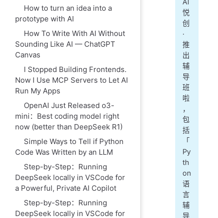
AI
How to turn an idea into a
悦
prototype with AI
创
How To Write With AI Without
·
Sounding Like AI — ChatGPT
推
Canvas
出
辅
I Stopped Building Frontends.
导
Now I Use MCP Servers to Let AI
班
Run My Apps
啦
OpenAI Just Released o3-
，
mini：Best coding model right
包
now (better than DeepSeek R1)
括
Simple Ways to Tell if Python
「
Code Was Written by an LLM
Py
th
Step-by-Step：Running
on
DeepSeek locally in VSCode for
语
a Powerful, Private AI Copilot
言
Step-by-Step：Running
辅
DeepSeek locally in VSCode for
导