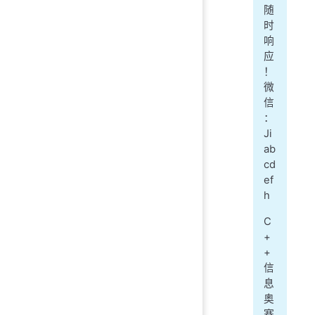
随
时
响
应
！
微
信
：
Ji
ab
cd
ef
h
C
+
+
信
息
奥
赛