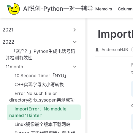
跳
AI悦创-Python一对一辅导
Memoirs
Column
至
主
要
2021
Import
內
容
2022
AndersonHJB
「灰产？」Python生成电话号码
并检测有效性
11month
10 Second Timer「NYU」
C++实现字母大小写转换
Error No such file or
directory@rb_sysopen亲测成功
ImportError：No module
named 'Tkinter'
Linux镜像最全版本下载网站