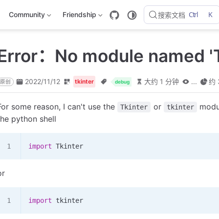
Ctrl
K
Community
Friendship
搜索文档
Error：No module named 'T
2022/11/12
大约 1 分钟
...
约 
tkinter
原创
debug
For some reason, I can't use the
or
modul
Tkinter
tkinter
the python shell
import
 Tkinter
or
import
 tkinter