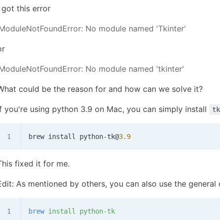
I got this error
ModuleNotFoundError: No module named 'Tkinter'
or
ModuleNotFoundError: No module named 'tkinter'
What could be the reason for and how can we solve it?
If you're using python 3.9 on Mac, you can simply install
tk
brew install python
-
tk
@
3.9
This fixed it for me.
Edit: As mentioned by others, you can also use the general 
brew
 install
 python-tk