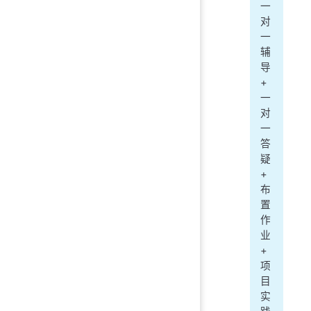
一
对
一
辅
导
+
一
对
一
答
疑
+
布
置
作
业
+
项
目
实