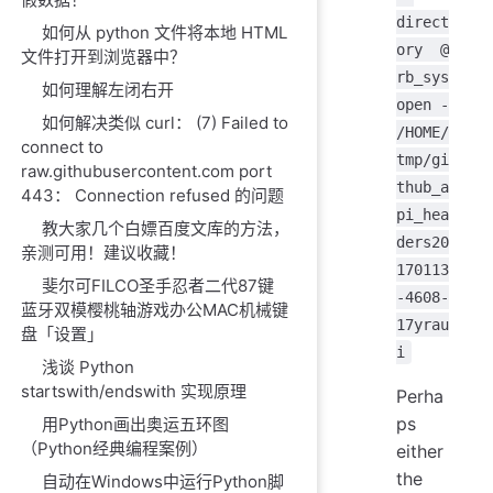
direct
如何从 python 文件将本地 HTML
ory @
文件打开到浏览器中？
rb_sys
如何理解左闭右开
open -
如何解决类似 curl： (7) Failed to
/HOME/
connect to
tmp/gi
raw.githubusercontent.com port
thub_a
443： Connection refused 的问题
pi_hea
教大家几个白嫖百度文库的方法，
ders20
亲测可用！建议收藏！
170113
斐尔可FILCO圣手忍者二代87键
-4608-
蓝牙双模樱桃轴游戏办公MAC机械键
17yrau
盘「设置」
i
浅谈 Python
startswith/endswith 实现原理
Perha
ps
用Python画出奥运五环图
（Python经典编程案例）
either
the
自动在Windows中运行Python脚