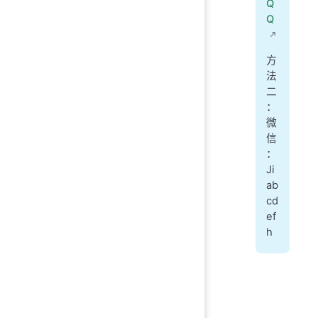
Q
Q
方
法
二
：
微
信
：
Ji
ab
cd
ef
h