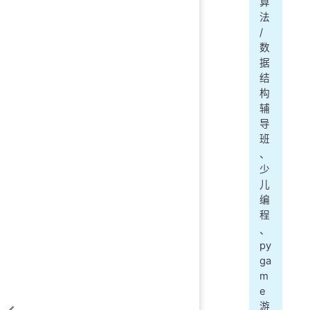
算
法
/
数
据
结
构
辅
导
班
、
少
儿
编
程
、
py
ga
m
e
游