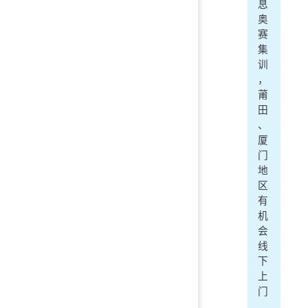
息
奥
赛
集
训
，
莆
田
、
厦
门
地
区
有
机
会
线
下
上
门
，