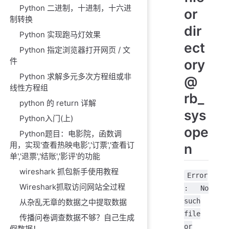
Python 二进制，十进制，十六进
or
制转换
dir
Python 实现跑马灯效果
ect
Python 指定浏览器打开网页 / 文
件
ory
Python 求解多元多次方程组或非
@
线性方程组
rb_
python 的 return 详解
sys
Python入门(上)
ope
Python题目：电影院，函数调
用，实现'查看热映电影','订票','查看订
n
单','退票','结账','影评'的功能
wireshark 抓包新手使用教程
Error
Wireshark抓取访问网站全过程
: No
such
从杂乱无章的数据之中提取数据
file
传播问卷调查数据不够？自己生成
or
假数据！