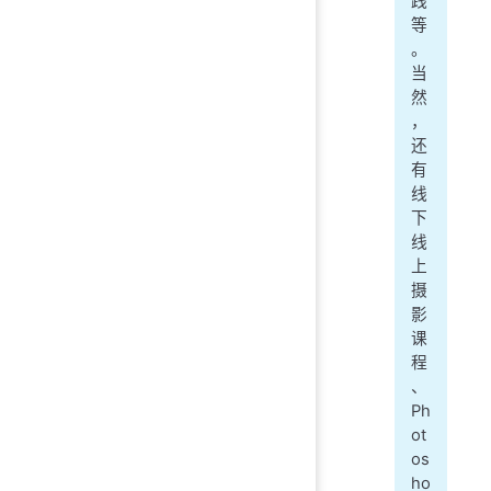
践
等
。
当
然
，
还
有
线
下
线
上
摄
影
课
程
、
Ph
ot
os
ho