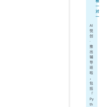
程
一
对
一
AI
悦
创
·
推
出
辅
导
班
啦
，
包
括
「
Py
th