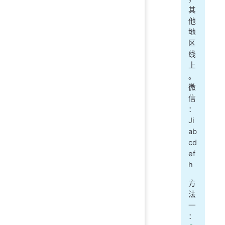
其
他
地
区
线
上
。
微
信
：
Ji
ab
cd
ef
h
方
法
一
：