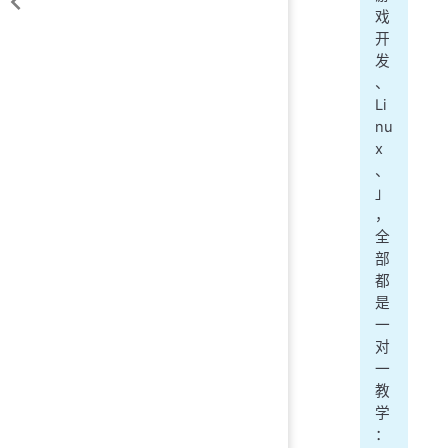
戏
开
发
、
Li
nu
x
、
」
，
全
部
都
是
一
对
一
教
学
：