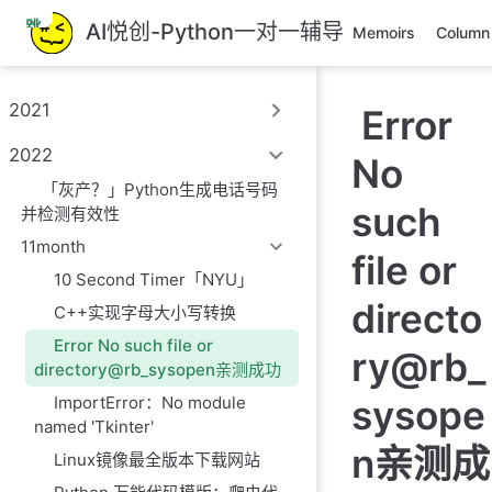
跳
AI悦创-Python一对一辅导
Memoirs
Column
至
主
要
2021
Error
內
容
2022
No
「灰产？」Python生成电话号码
such
并检测有效性
11month
file or
10 Second Timer「NYU」
directo
C++实现字母大小写转换
Error No such file or
ry@rb_
directory@rb_sysopen亲测成功
ImportError：No module
sysope
named 'Tkinter'
n亲测成
Linux镜像最全版本下载网站