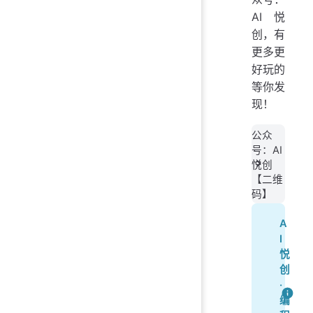
AI悦
创，有
更多更
好玩的
等你发
现！
公众
号：AI
悦创
【二维
码】
A
I
悦
创
·
编