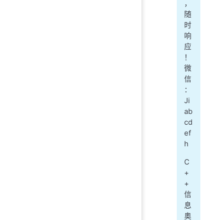
，
随
时
响
应
！
微
信
：
Ji
ab
cd
ef
h
C
+
+
信
息
奥