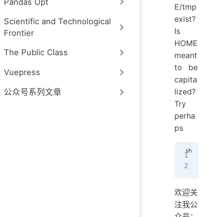
Pandas Opt
E/tmp
exist?
Scientific and Technological
Is
Frontier
HOME
The Public Class
meant
to be
Vuepress
capita
lized?
公众号系列文章
Try
perha
ps
exp
bre
欢迎关
注我公
众号：