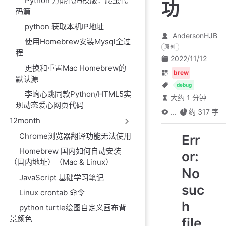
Python 万能代码模版：爬虫代
功
码篇
python 获取本机IP地址
AndersonHJB
使用Homebrew安装Mysql全过
原创
程
2022/11/12
更换和重置Mac Homebrew的
brew
默认源
debug
李峋心跳同款Python/HTML5实
大约 1 分钟
现动态爱心网页代码
...
约 317 字
12month
Chrome浏览器翻译功能无法使用
Err
Homebrew 国内如何自动安装
or:
（国内地址）（Mac & Linux）
No
JavaScript 基础学习笔记
suc
Linux crontab 命令
h
python turtle绘图自定义画布背
景颜色
file