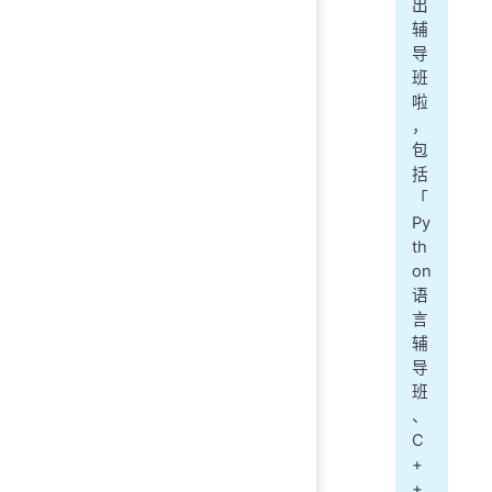
出
---
辅
导
Nam
班
啦
In 
，
包
In 
括
Out
「
Py
In 
th
Out
on
语
In 
言
辅
导
班
、
C
+
+