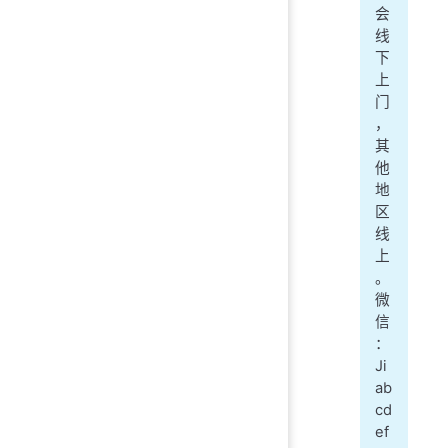
会
线
下
上
门
，
其
他
地
区
线
上
。
微
信
：
Ji
ab
cd
ef