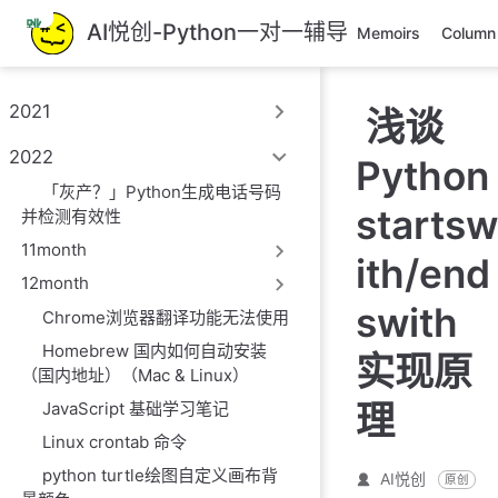
跳
AI悦创-Python一对一辅导
Memoirs
Column
至
主
要
2021
浅谈
內
容
2022
Python
「灰产？」Python生成电话号码
startsw
并检测有效性
11month
ith/end
12month
swith
Chrome浏览器翻译功能无法使用
Homebrew 国内如何自动安装
实现原
（国内地址）（Mac & Linux）
理
JavaScript 基础学习笔记
Linux crontab 命令
python turtle绘图自定义画布背
AI悦创
原创