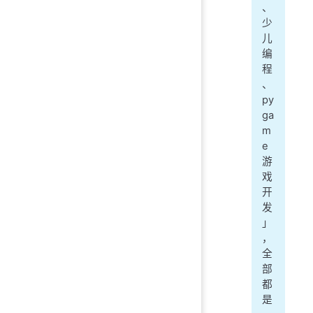
、
少
儿
编
程
、
py
ga
m
e
游
戏
开
发
」
，
全
部
都
是