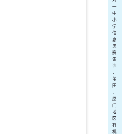
对
一
中
小
学
信
息
奥
赛
集
训
，
莆
田
、
厦
门
地
区
有
机