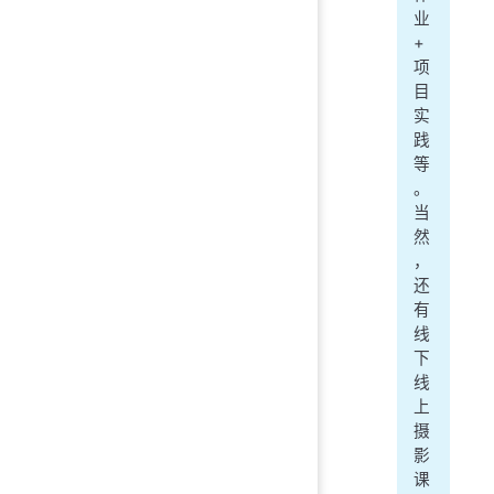
业
+
项
目
实
践
等
。
当
然
，
还
有
线
下
线
上
摄
影
课