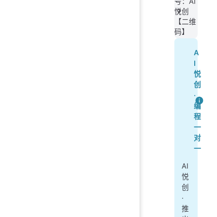
号：AI
Out
悦创
【二维
In 
码】
Out
A
In 
I
Out
悦
创
In 
·
Out
编
程
In 
一
Out
对
一
In 
AI
悦
In 
创
---
·
Nam
推
Inp