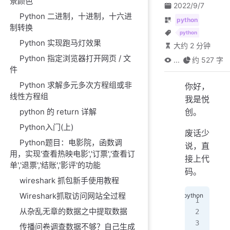
景颜色
2022/9/7
Python 二进制，十进制，十六进
python
制转换
python
Python 实现跑马灯效果
大约 2 分钟
Python 指定浏览器打开网页 / 文
...
约 527 字
件
Python 求解多元多次方程组或非
你好，
线性方程组
我是悦
python 的 return 详解
创。
Python入门(上)
废话少
Python题目：电影院，函数调
说，直
用，实现'查看热映电影','订票','查看订
接上代
单','退票','结账','影评'的功能
码。
wireshark 抓包新手使用教程
Wireshark抓取访问网站全过程
In 
从杂乱无章的数据之中提取数据
In 
传播问卷调查数据不够？自己生成