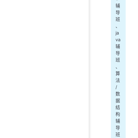
辅
导
班
、
ja
va
辅
导
班
、
算
法
/
数
据
结
构
辅
导
班