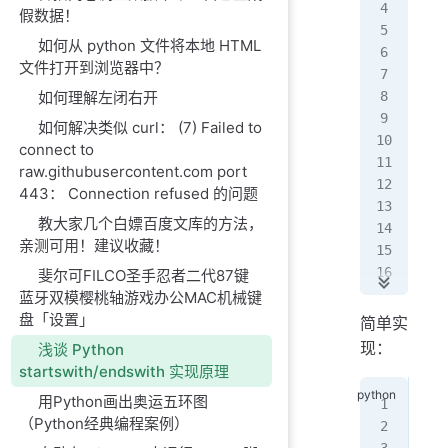
Out
假数据！
如何从 python 文件将本地 HTML
In 
文件打开到浏览器中？
Out
如何理解左闭右开
In 
如何解决类似 curl： (7) Failed to
Out
connect to
raw.githubusercontent.com port
In 
443： Connection refused 的问题
Out
教大家几个白嫖百度文库的方法，
亲测可用！建议收藏！
In 
Out
斐尔可FILCO圣手忍者二代87键
蓝牙双模樱桃轴游戏办公MAC机械键
In 
盘「设置」
简单实
Out
现：
浅谈 Python
startswith/endswith 实现原理
In 
用Python画出奥运五环图
Out
In 
（Python经典编程案例）