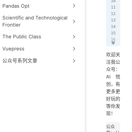
In 
Pandas Opt
In 
Scientific and Technological
Frontier
In 
   
The Public Class
   
   
Vuepress
   
欢迎关
Fai
公众号系列文章
注我公
众号：
In 
AI悦
创，有
In 
更多更
   
   
好玩的
   
等你发
   
现！
Fai
公众
In 