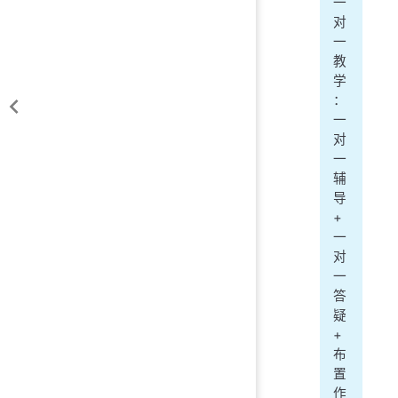
一
对
一
教
学
：
一
对
一
辅
导
+
一
对
一
答
疑
+
布
置
作