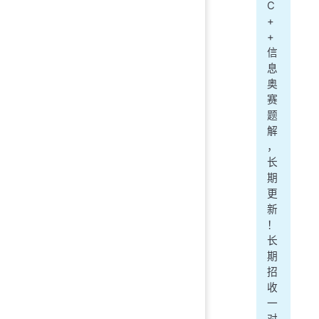
C
+
+
信
息
奥
赛
题
解
，
长
期
更
新
！
长
期
招
收
一