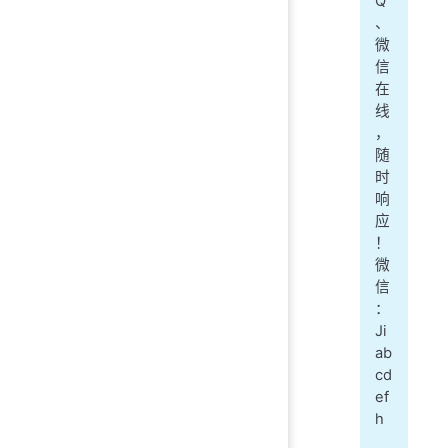
Q
、
微
信
在
线
，
随
时
响
应
！
微
信
：
Ji
ab
cd
ef
h