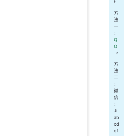
h
方
法
一
：
Q
Q
方
法
二
：
微
信
：
Ji
ab
cd
ef