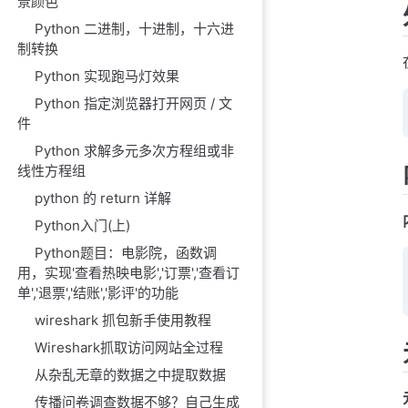
景颜色
Python 二进制，十进制，十六进
制转换
Python 实现跑马灯效果
Python 指定浏览器打开网页 / 文
件
Python 求解多元多次方程组或非
线性方程组
python 的 return 详解
Python入门(上)
Python题目：电影院，函数调
用，实现'查看热映电影','订票','查看订
单','退票','结账','影评'的功能
wireshark 抓包新手使用教程
Wireshark抓取访问网站全过程
从杂乱无章的数据之中提取数据
传播问卷调查数据不够？自己生成