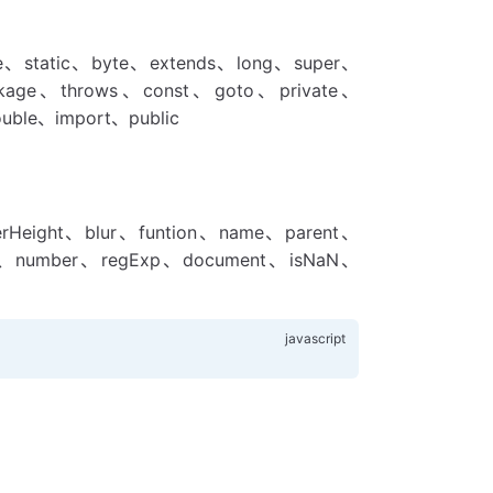
ce、static、byte、extends、long、super、
ackage、throws、const、goto、private、
ouble、import、public
erHeight、blur、funtion、name、parent、
age、number、regExp、document、isNaN、