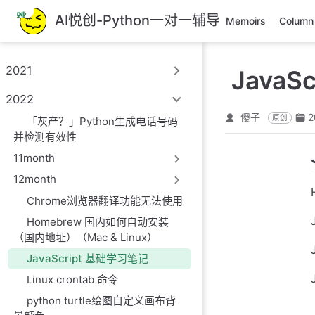
跳
AI悦创-Python一对一辅导
Memoirs
Column
至
主
要
2021
JavaS
內
容
2022
傻子
2
原创
「灰产？」Python生成电话号码
并检测有效性
11month
12month
Chrome浏览器翻译功能无法使用
Homebrew 国内如何自动安装
（国内地址）（Mac & Linux）
JavaScript 基础学习笔记
Linux crontab 命令
python turtle绘图自定义画布背