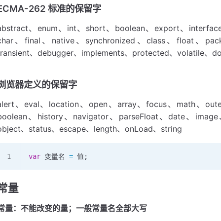
ECMA-262 标准的保留字
abstract、enum、int、short、boolean、export、interfa
char、final、native、synchronized、class、float、p
transient、debugger、implements、protected、volatile、d
浏览器定义的保留字
alert、eval、location、open、array、focus、math、out
boolean、history、navigator、parseFloat、date、im
object、status、escape、length、onLoad、string
var
 变量名
 =
 值
;
常量
常量：不能改变的量；一般常量名全部大写