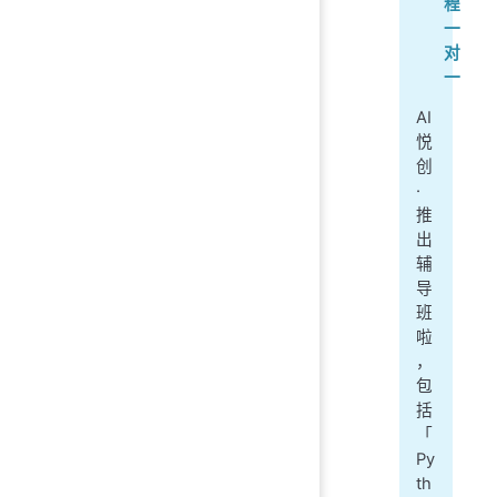
程
一
对
一
AI
悦
创
·
推
出
辅
导
班
啦
，
包
括
「
Py
th