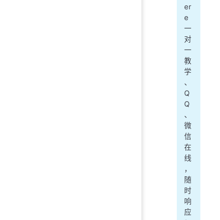
er
e
一
对
一
教
学
、
Q
Q
、
微
信
在
线
，
随
时
响
应