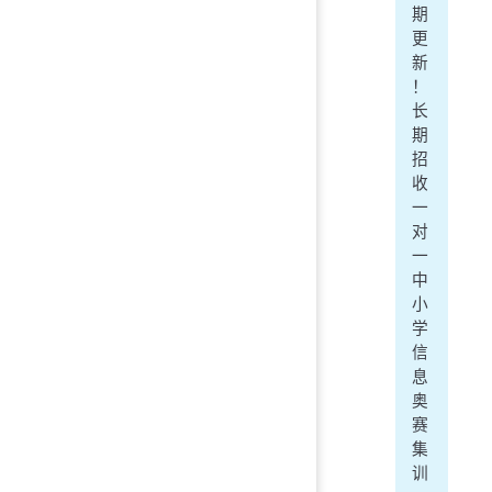
期
更
新
！
长
期
招
收
一
对
一
中
小
学
信
息
奥
赛
集
训