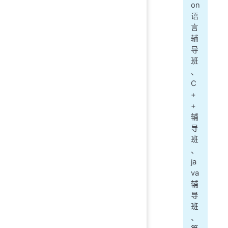
on
语
言
辅
导
班
、
C
+
+
辅
导
班
、
ja
va
辅
导
班
、