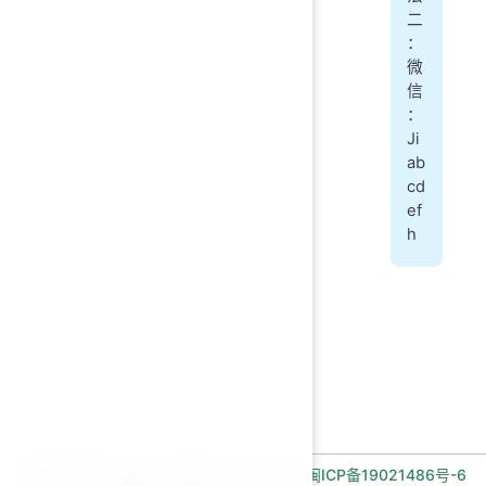
二
：
微
信
：
Ji
ab
cd
ef
h
长期招收编程一对一学员!微信:Jiabcdefh,
闽ICP备19021486号-6