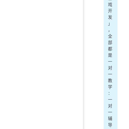
戏
开
发
」
，
全
部
都
是
一
对
一
教
学
：
一
对
一
辅
导