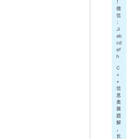
！
微
信
：
Ji
ab
cd
ef
h
C
+
+
信
息
奥
赛
题
解
，
长