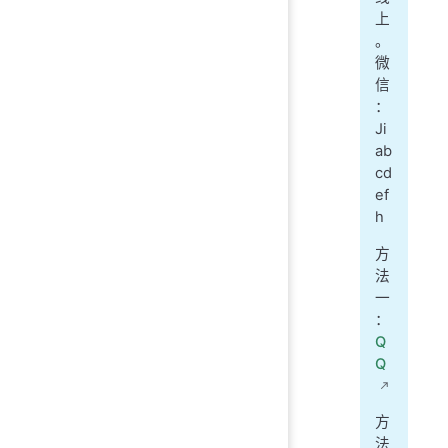
上
。
微
信
：
Ji
ab
cd
ef
h
方
法
一
：
Q
Q
方
法