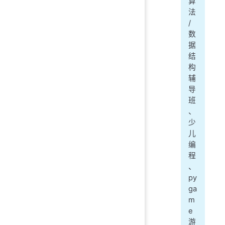
算
法
/
数
据
结
构
辅
导
班
、
少
儿
编
程
、
py
ga
m
e
游