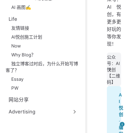
AI悦
AI 画图✍️
创，有
Life
更多更
友情链接
好玩的
等你发
AI悦创施工计划
现！
Now
Why Blog？
公众
独立博客过时后，为什么开始写博
号：AI
悦创
客了？
【二维
Essay
码】
PW
A
网站分享
I
悦
Advertising
创
·
编