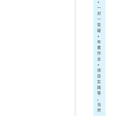
+
一
对
一
答
疑
+
布
置
作
业
+
项
目
实
践
等
。
当
然