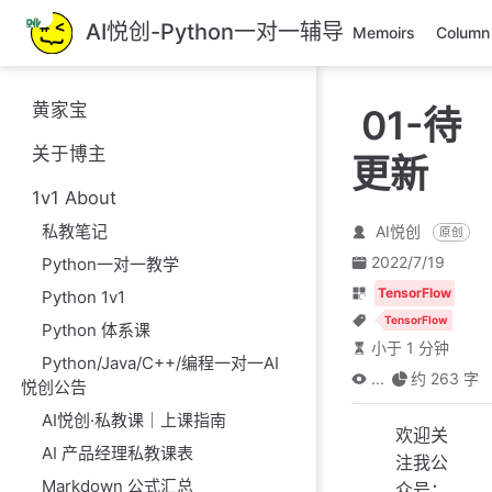
跳
AI悦创-Python一对一辅导
Memoirs
Column
至
主
要
黄家宝
01-待
內
容
关于博主
更新
1v1 About
私教笔记
AI悦创
原创
2022/7/19
Python一对一教学
TensorFlow
Python 1v1
TensorFlow
Python 体系课
小于 1 分钟
Python/Java/C++/编程一对一AI
...
约 263 字
悦创公告
AI悦创·私教课｜上课指南
欢迎关
AI 产品经理私教课表
注我公
Markdown 公式汇总
众号：