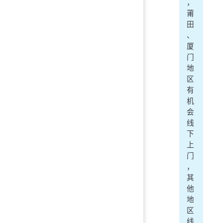
，
莆
田
、
厦
门
地
区
有
机
会
线
下
上
门
，
其
他
地
区
线