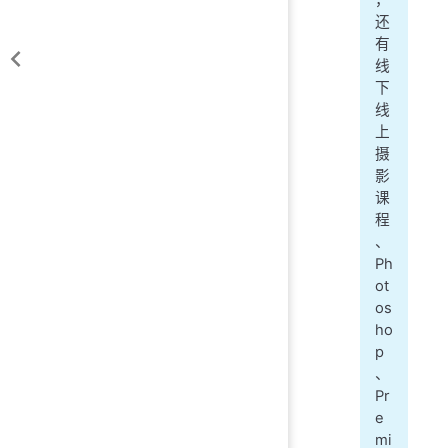
，
还
有
线
下
线
上
摄
影
课
程
、
Ph
ot
os
ho
p
、
Pr
e
mi