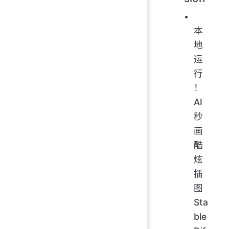
本
地
运
行
！
AI
秒
画
酷
炫
插
图
Sta
ble