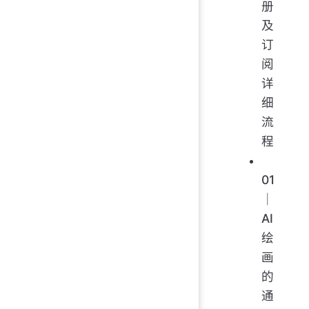
册
及
订
阅
详
细
流
程
01
｜
AI
绘
画
的
通