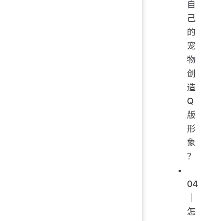
自
己
的
宠
物
创
造
Q
版
形
象
？
04
｜
怎