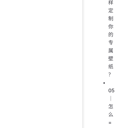
样
定
制
你
的
专
属
壁
纸
？
05
｜
怎
么
=