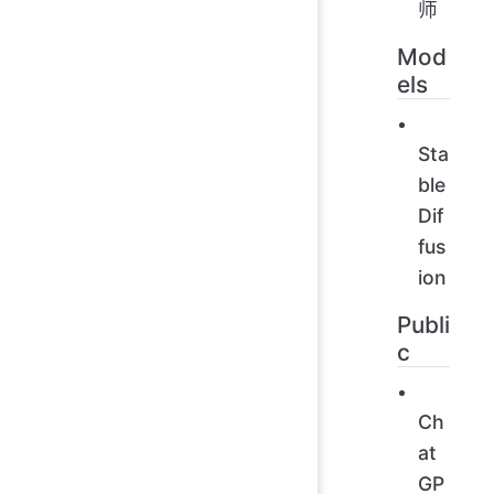
师
Mod
els
Sta
ble
Dif
fus
ion
Publi
c
Ch
at
GP