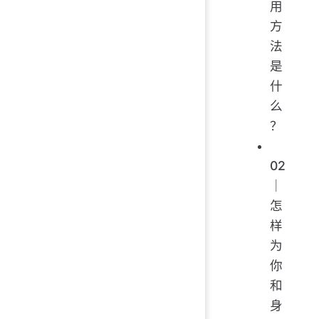
用
方
法
是
什
么
？
02
｜
怎
样
为
你
和
身