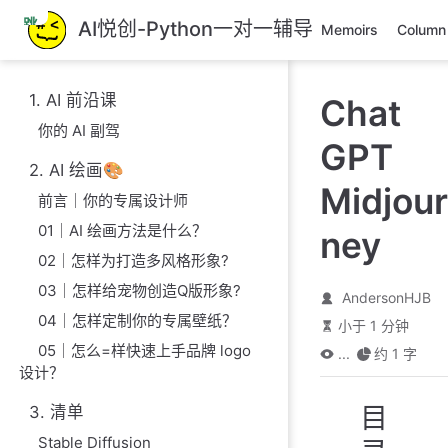
跳
AI悦创-Python一对一辅导
Memoirs
Column
至
主
要
1. AI 前沿课
Chat
內
你的 AI 副驾
容
GPT
2. AI 绘画🎨
Midjour
前言｜你的专属设计师
01｜AI 绘画方法是什么？
ney
02｜怎样为打造多风格形象?
03｜怎样给宠物创造Q版形象?
AndersonHJB
04｜怎样定制你的专属壁纸？
小于 1 分钟
05｜怎么=样快速上手品牌 logo
...
约 1 字
设计？
目
3. 清单
Stable Diffusion