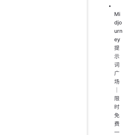
Mi
djo
urn
ey
提
示
词
广
场
｜
限
时
免
费
一