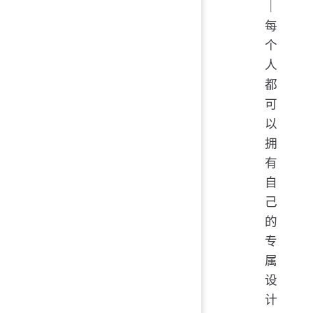
｜
每
个
人
都
可
以
拥
有
自
己
的
专
属
设
计