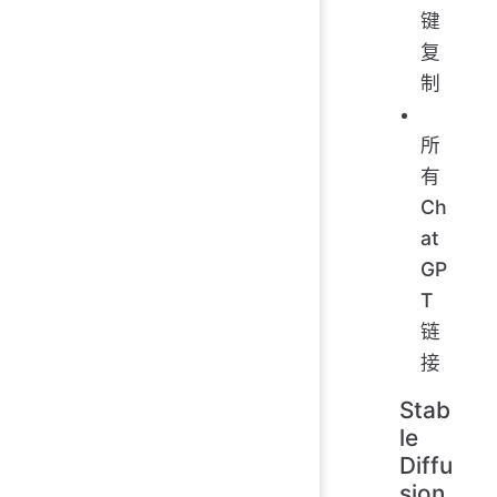
键
复
制
所
有
Ch
at
GP
T
链
接
Stab
le
Diffu
sion