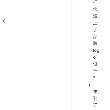
样
快
速
上
手
品
牌
log
o
设
计
？
发
刊
词