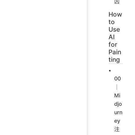
凶
How
to
Use
AI
for
Pain
ting
00
｜
Mi
djo
urn
ey
注