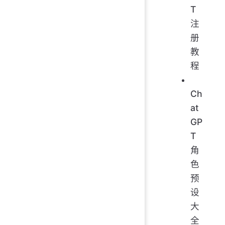
T
注
册
教
程
Ch
at
GP
T
角
色
预
设
大
全