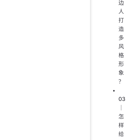
边
人
打
造
多
风
格
形
象
？
03
｜
怎
样
给