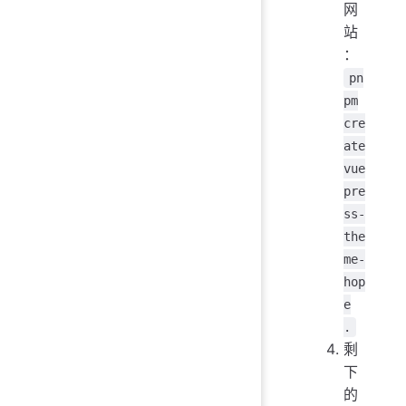
网
站
：
pn
pm
cre
ate
vue
pre
ss-
the
me-
hop
e
.
剩
下
的