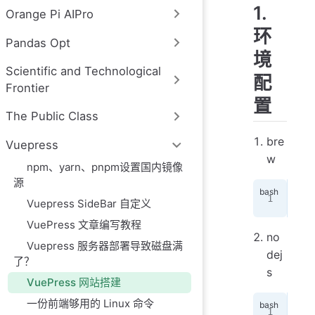
1.
Orange Pi AIPro
环
Pandas Opt
境
Scientific and Technological
配
Frontier
置
The Public Class
bre
Vuepress
w
npm、yarn、pnpm设置国内镜像
源
/bi
Vuepress SideBar 自定义
VuePress 文章编写教程
no
Vuepress 服务器部署导致磁盘满
dej
了？
s
VuePress 网站搭建
一份前端够用的 Linux 命令
bre