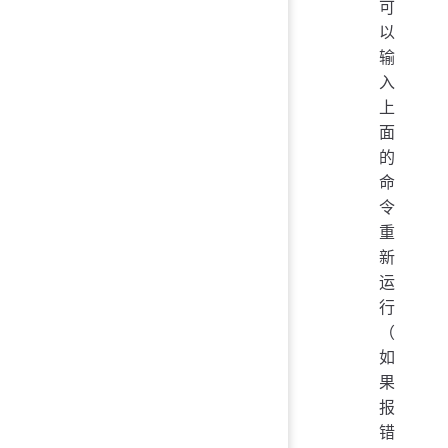
可
以
输
入
上
面
的
命
令
重
新
运
行
（
如
果
报
错