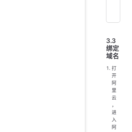
3.3
绑定
域名
打
开
阿
里
云
，
进
入
阿