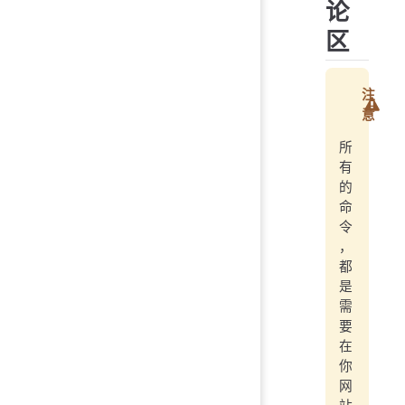
论
区
注
意
所
有
的
命
令
，
都
是
需
要
在
你
网