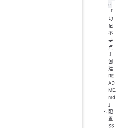
o
「
切
记
不
要
点
击
创
建
RE
AD
ME.
md
」
配
置
SS