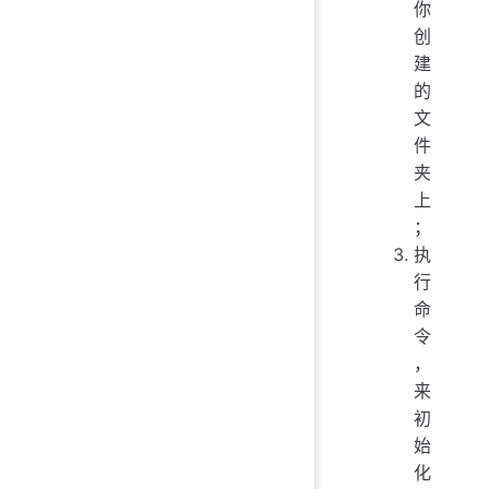
你
创
建
的
文
件
夹
上
；
执
行
命
令
，
来
初
始
化