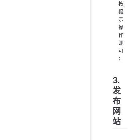
按
提
示
操
作
即
可
；
3.
发
布
网
站