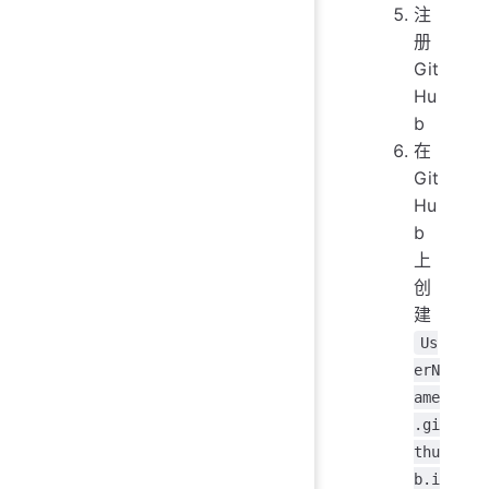
注
册
Git
Hu
b
在
Git
Hu
b
上
创
建
Us
erN
ame
.gi
thu
b.i