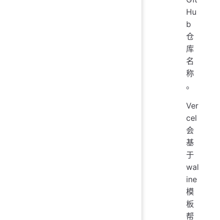
Hu
b
仓
库
名
称
。
Ver
cel
会
基
于
wal
ine
模
板
帮