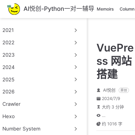
跳
AI悦创-Python一对一辅导
Memoirs
Column
至
主
要
2021
內
容
2022
VuePre
2023
ss 网站
2024
搭建
2025
AI悦创
原创
2026
2024/7/9
Crawler
大约 3 分钟
...
Hexo
约 1016 字
Number System