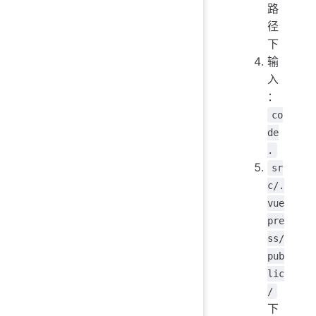
路
径
下
输
入
：
co
de
.
sr
c/.
vue
pre
ss/
pub
lic
/
下