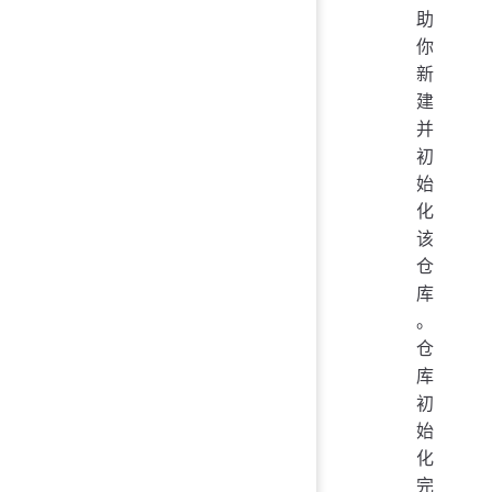
助
你
新
建
并
初
始
化
该
仓
库
。
仓
库
初
始
化
完