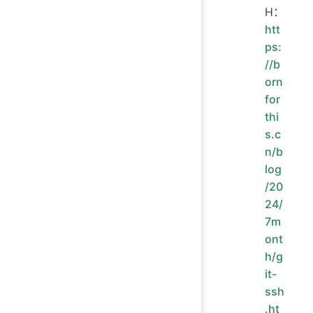
H：
htt
ps:
//b
orn
for
thi
s.c
n/b
log
/20
24/
7m
ont
h/g
it-
ssh
.ht