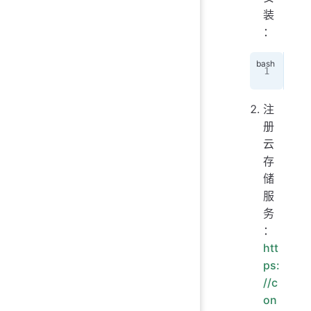
装
：
pnp
注
册
云
存
储
服
务
：
htt
ps:
//c
on