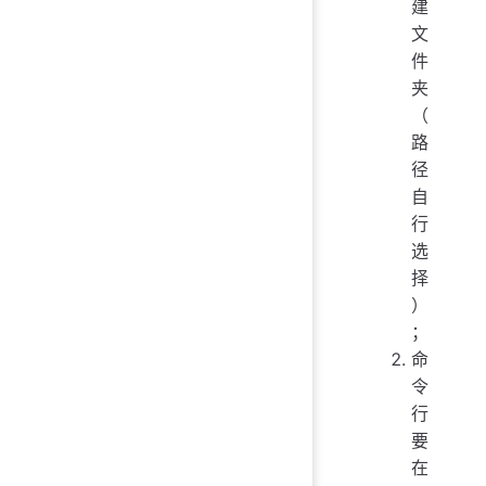
建
文
件
夹
（
路
径
自
行
选
择
）
；
命
令
行
要
在