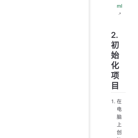
ml
2.
初
始
化
项
目
在
电
脑
上
创