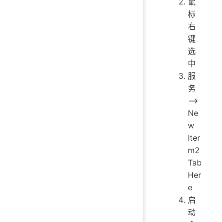
鼠
标
右
键
选
中
服
务
——>
Ne
w
Iter
m2
Tab
Her
e
启
动