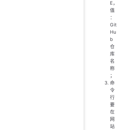
E，
值
：
Git
Hu
b
仓
库
名
称
；
命
令
行
要
在
网
站