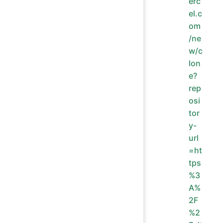
erc
el.c
om
/ne
w/c
lon
e?
rep
osi
tor
y-
url
=ht
tps
%3
A%
2F
%2