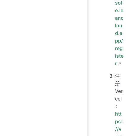
sol
e.le
anc
lou
d.a
pp/
reg
iste
r
注
册
Ver
cel
：
htt
ps:
//v