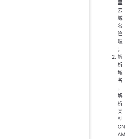
里
云
域
名
管
理
；
解
析
域
名
，
解
析
类
型
CN
AM