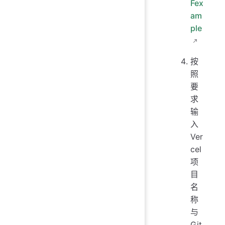
Fex
am
ple
按
照
要
求
输
入
Ver
cel
项
目
名
称
与
Git