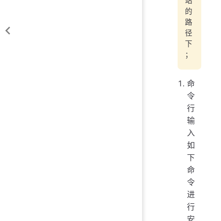
站
的
路
径
下
；
命
令
行
输
入
如
下
命
令
进
行
安