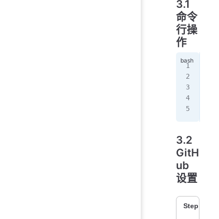
3.1
命令
行操
作
git
git
git
git
git
3.2
GitH
ub
设置
Step 1：点击