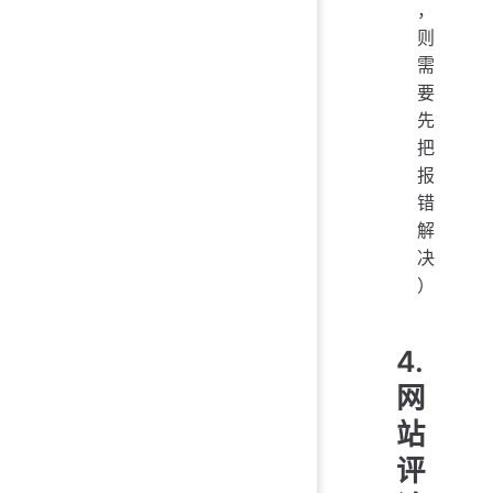
，
则
需
要
先
把
报
错
解
决
）
4.
网
站
评