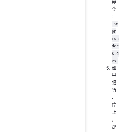
命
令
：
pn
pm
run
doc
s:d
ev
如
果
报
错
、
停
止
，
都