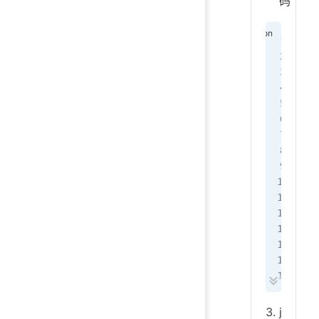
码
i
n
g
m
p
w
 
 
 
 
 
 
 
 
j