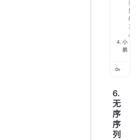
我
是
唐
三
。
小
鹏
Demo
1.
6.
2.
3.
无
  
序
  
  
序
4.
列