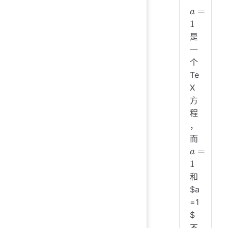
a=1
=
a
1
是
一
个
Te
X
方
程
，
a=1
而
=
a
1
和
$a
=1
$
不