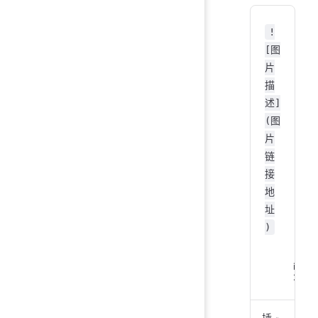
pub
   
!
   
[图
   
片
   
描
}
述]
```
(图
片
链
接
地
址
)
image
2024
插入图片演