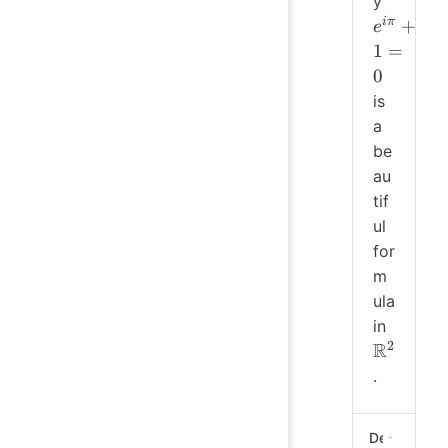
y
iπ
+
e
1
=
0
is
a
be
au
tif
ul
for
m
ula
\math
in
2
R
.
Demo