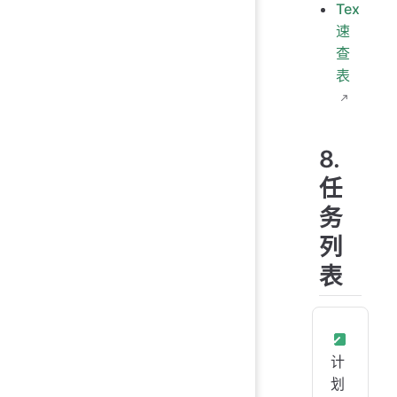
Tex
速
查
表
8.
任
务
列
表
计
划