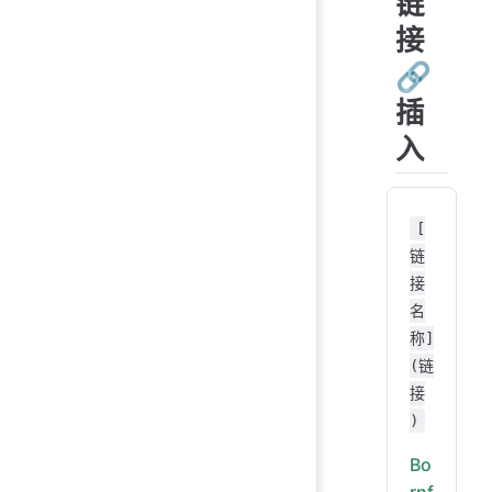
链
# 
接
##
##
🔗
###
插
###
###
入
```
2. 
[
```
链
imp
接
名
num
称]
gue
(链
max
接
)
pr
Bo
whi
rnf