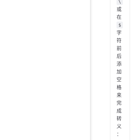
\
或
在
$
字
符
前
后
添
加
空
格
来
完
成
转
义
：