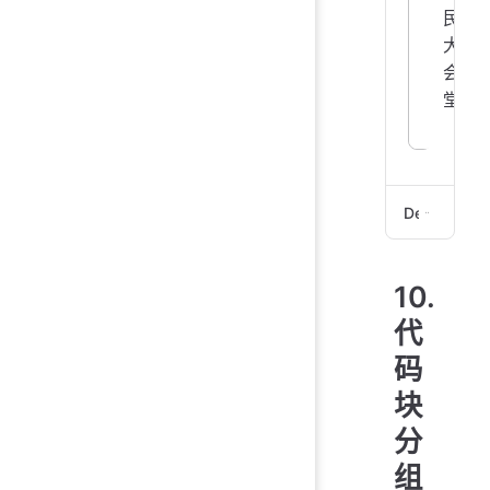
民
大
会
堂
Demo
:::
10.
@ta
代
码
脱掉
块
```
分
pri
```
组