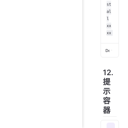
st
:::
al
l
---
xx
:::
xx
@ta
Demo
```
a, 
pnp
```
12.
`pn
提
@ta
示
```
容
pnp
```
器
:::