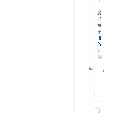
脱
掉
裤
子
👖
放
屁
💨
计划 A