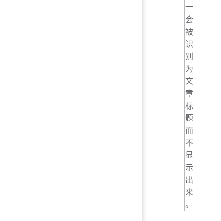
一
会
被
识
别
为
文
章
标
题
而
不
显
示
出
来
。