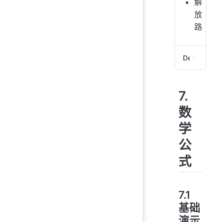
解
放
路
Demo
- 
7.
   
   
数
学
- 
- 
公
式
7.1
基础
演示