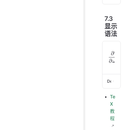
Eul
7.3
显示
语法
\frac {
r
ω
∂
(
y
∂
r
ω
ω
Demo
Te
$$
\fr
X
= \
教
$$
程