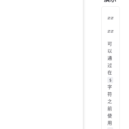
xxx
xxx
xxx
xxx
可
以
通
过
在
$
字
符
之
前
使
用