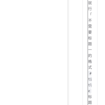
就
行
「
不
需
要
标
题
一
的
格
式
#
ti
tl
e
标
题