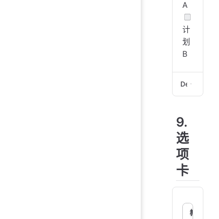
A
计
划
B
Demo
- [
9.
- [
选
项
卡
教学🌰