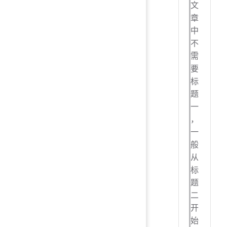
文
章
中
不
需
要
标
题
一
，
一
般
从
标
题
二
开
始