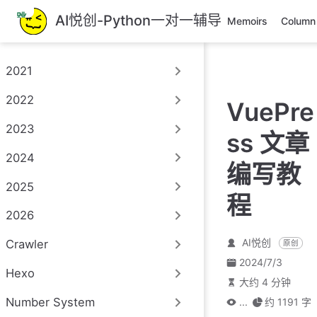
跳
AI悦创-Python一对一辅导
Memoirs
Column
至
主
要
2021
內
容
2022
VuePre
2023
ss 文章
2024
编写教
2025
程
2026
AI悦创
Crawler
原创
2024/7/3
Hexo
大约 4 分钟
Number System
...
约 1191 字