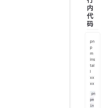
行
去上
内
```
pri
:::
代
```
码
---
@ta
:::
```
pn
a =
@ta
p
b =
m
pri
- 
ins
```
- 
tal
- 
l
@ta
@ta
xx
```
xx
a =
- 
pri
- 
pn
pri
pm
```
:::
in