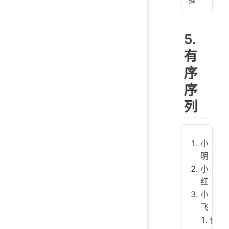
`!
5.
![i
有
序
序
列
小
明
小
红
小
飞
你