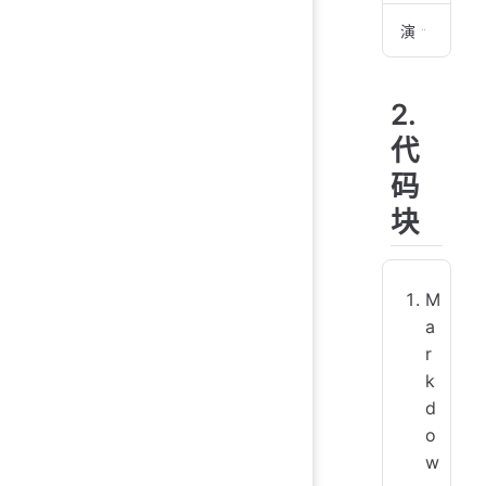
演示
# 
2.
##
代
码
##
块
###
###
M
a
###
r
> 
k
d
o
w