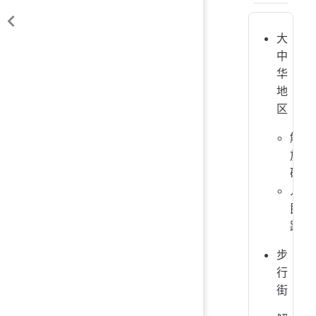
大
中
华
地
区
解
放
碑
人
民
路
步
行
街