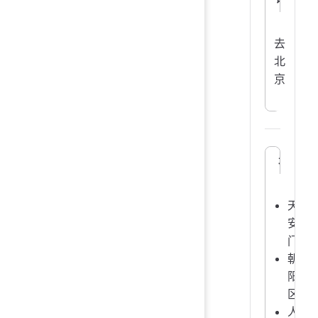
去
北
京
北京
天
安
门
朝
阳
区
人