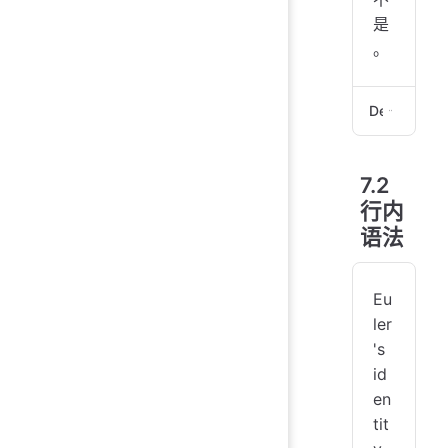
是
。
Demo
$$x
7.2
行内
$$
xxx
语法
$$
可以
Eu
$a=
ler
's
id
en
tit
e^{i\p