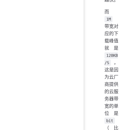
而
1M
带宽对
应的下
载峰值
就是
128KB
，
/S
这是因
为云厂
商提供
的云服
务器带
宽的单
位是
bit
（比