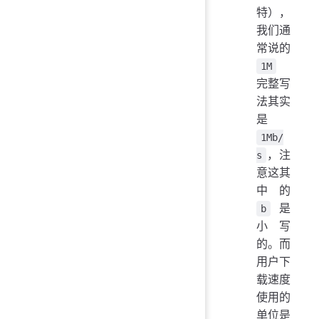
特），
我们通
常说的
1M
完整写
法其实
是
1Mb/
，注
s
意这其
中的
是
b
小写
的。而
用户下
载速度
使用的
单位是