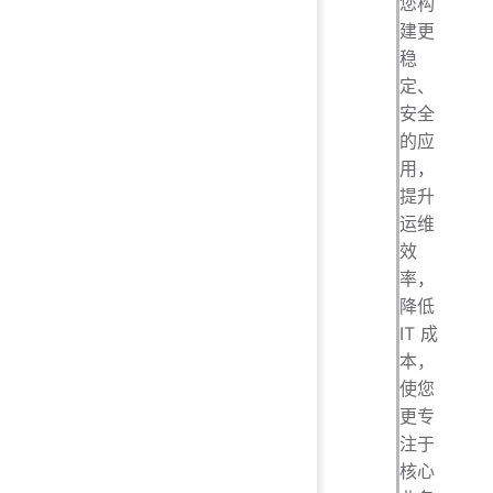
您构
建更
稳
定、
安全
的应
用，
提升
运维
效
率，
降低
IT 成
本，
使您
更专
注于
核心