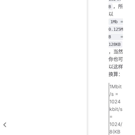
，所
B
以
1Mb =
0.125M
B =
128KB
，当然
你也可
以这样
换算：
1Mbit
/s =
1024
kbit/s
=
1024/
8(KB