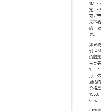
1M 带
宽，也
可以带
来不错
的效
果。
如果我
们 4M
的固定
带宽买
1 个
月，这
里给的
价格是
155.6
0 元。
但如果