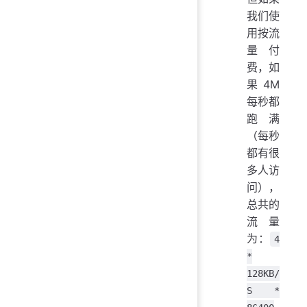
我们使
用按流
量付
费，如
果 4M
每秒都
跑满
（每秒
都有很
多人访
问），
总共的
流量
为：
4
*
128KB/
S *