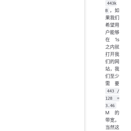
443k
，如
B
果我们
希望用
户能够
在 1s
之内就
打开我
们的网
站，我
们至少
需要
443 /
128 =
3.46
M 的
带宽，
当然这