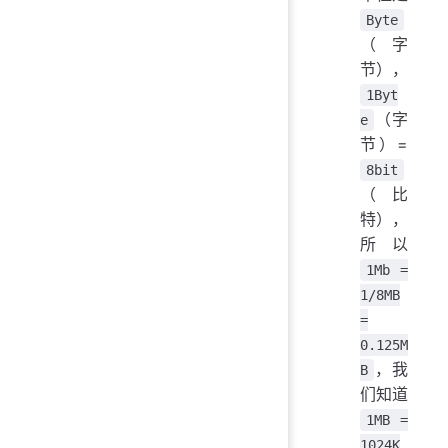
Byte
（字
节），
1Byt
（字
e
节）=
8bit
（比
特），
所以
1Mb =
1/8MB
=
0.125M
，我
B
们知道
1MB =
1024K