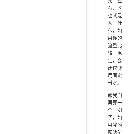
元左
右，这
也就是
为什
么，如
果你的
流量比
较稳
定，会
建议使
用固定
带宽。
那我们
再算一
个例
子，如
果我的
网站每