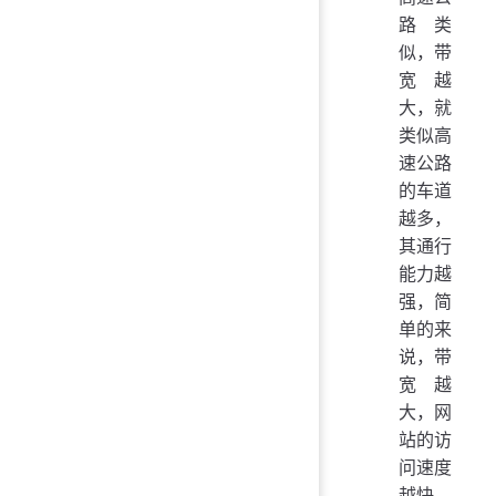
路类
似，带
宽越
大，就
类似高
速公路
的车道
越多，
其通行
能力越
强，简
单的来
说，带
宽越
大，网
站的访
问速度
越快。