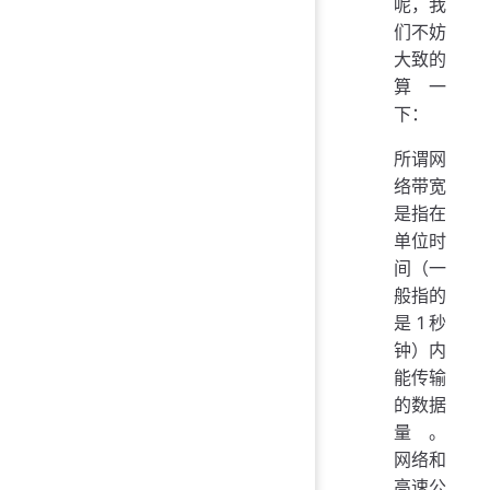
呢，我
们不妨
大致的
算一
下：
所谓网
络带宽
是指在
单位时
间（一
般指的
是1秒
钟）内
能传输
的数据
量。
网络和
高速公