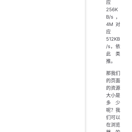
应
256K
B/s，
4M 对
应
512KB
/s，依
此类
推。
那我们
的页面
的资源
大小是
多少
呢？我
们可以
在浏览
器的