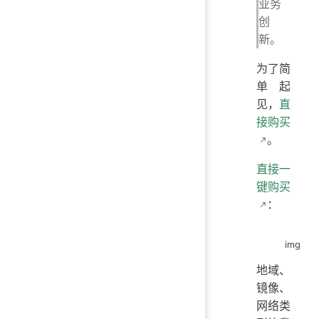
业务
创
新。
为了简
单起
见，
直
接购买
。
直接一
键购买
：
img
地域、
镜像、
网络类