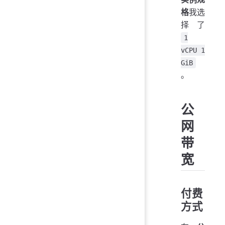
格
我选
择了
1
vCPU 1
GiB
。
公
网
带
宽
付费
方式