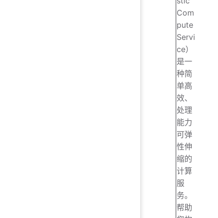
stic
Com
pute
Servi
ce）
是一
种简
单高
效、
处理
能力
可弹
性伸
缩的
计算
服
务。
帮助