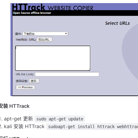
安装 HTTrack
apt-get 更新
sudo apt-get update
kali 安装 HTTrack
sudoapt-get install httrack webhttra