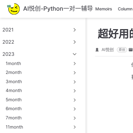
跳
AI悦创-Python一对一辅导
Memoirs
Column
至
主
要
2021
超好用的
內
容
2022
AI悦创
原创
2023
1month
2month
3month
4month
5month
6month
7month
11month