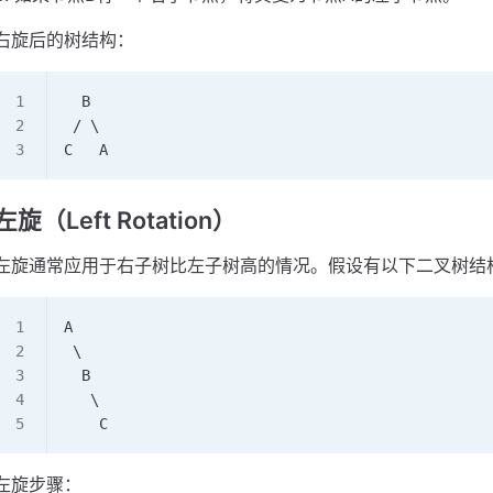
右旋后的树结构：
  B
 / \
C   A
左旋（Left Rotation）
左旋通常应用于右子树比左子树高的情况。假设有以下二叉树结
A
 \
  B
   \
    C
左旋步骤：