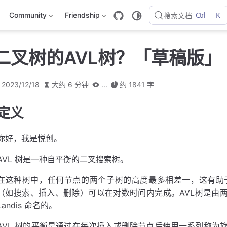
Ctrl
K
Community
Friendship
搜索文档
二叉树的AVL树？「草稿版」
2023/12/18
大约 6 分钟
...
约 1841 字
定义
你好，我是悦创。
AVL 树是一种自平衡的二叉搜索树。
在这种树中，任何节点的两个子树的高度最多相差一，这有助
（如搜索、插入、删除）可以在对数时间内完成。AVL树是由两位苏联数学家 
Landis 命名的。
AVL 树的平衡是通过在每次插入或删除节点后使用一系列称为