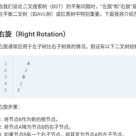
当我们谈论二叉搜索树（BST）的平衡问题时，"左旋"和"右旋
在平衡二叉树（如AVL树）或红黑树中特别重要。下面我将介绍
右旋（Right Rotation）
右旋通常应用于左子树比右子树高的情况。假设有以下二叉树结
    A
   / 
  B   
 / 
C
右旋步骤：
将节点B作为新的根节点。
将节点A降为节点B的右子节点。
如果节点B有一个右子节点，将其变为节点A的左子节点。