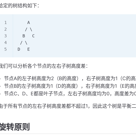
给定的树结构如下：
    A
   / \
  B   C
 / \
D   E
我们可以分析各个节点的左右子树高度差：
节点A的左子树高度为2（B的高度），右子树高度为1（C的高
节点B的左子树高度为1（D的高度），右子树高度为1（E的高
节点C、D、E都是叶子节点，左右子树高度均为0，高度差为
由于所有节点的左右子树高度差都不超过1，因此这个树是平衡
旋转原则