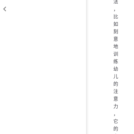
法
，
比
如
刻
意
地
训
练
幼
儿
的
注
意
力
，
它
的