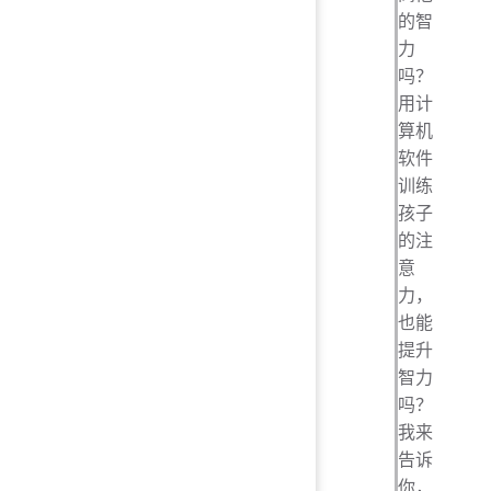
的智
力
吗？
用计
算机
软件
训练
孩子
的注
意
力，
也能
提升
智力
吗？
我来
告诉
你，