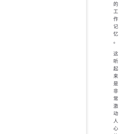
的
工
作
记
忆
。
这
听
起
来
是
非
常
激
动
人
心