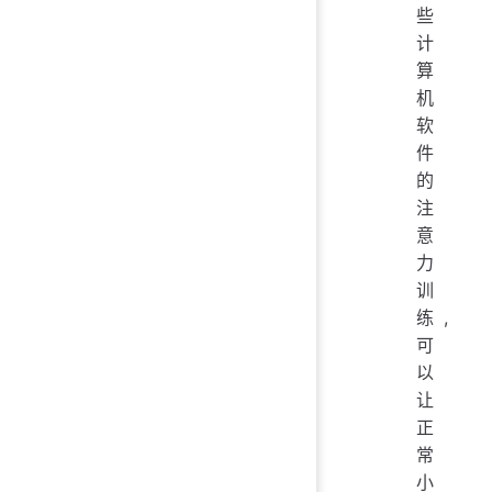
些
计
算
机
软
件
的
注
意
力
训
练,
可
以
让
正
常
小