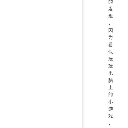
的
发
现
，
因
为
看
似
玩
玩
电
脑
上
的
小
游
戏
，