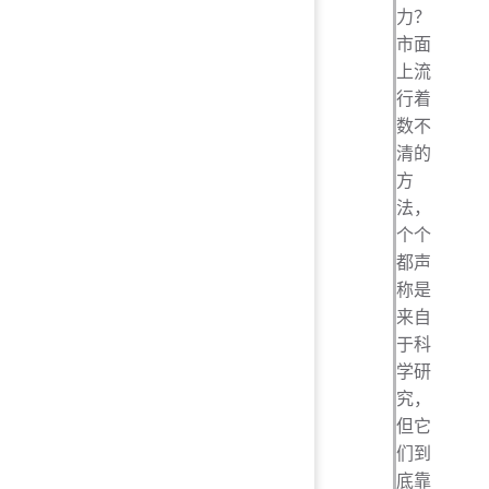
力？
市面
上流
行着
数不
清的
方
法，
个个
都声
称是
来自
于科
学研
究，
但它
们到
底靠