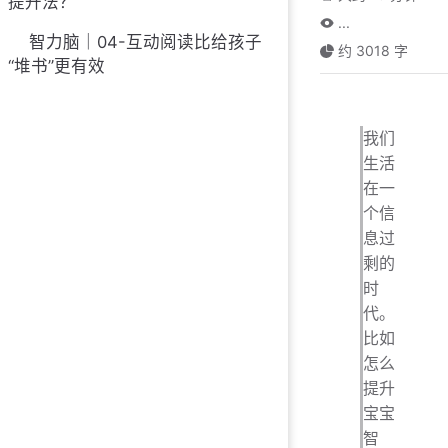
提升法？
...
智力脑｜04-互动阅读比给孩子
约 3018 字
“堆书”更有效
我们
生活
在一
个信
息过
剩的
时
代。
比如
怎么
提升
宝宝
智