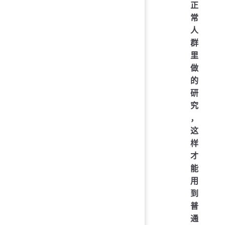
正
常
人
群
里
做
的
研
究
，
这
样
才
能
用
到
普
通