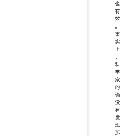
也
有
效
。
事
实
上
，
科
学
家
的
确
没
有
发
现
那