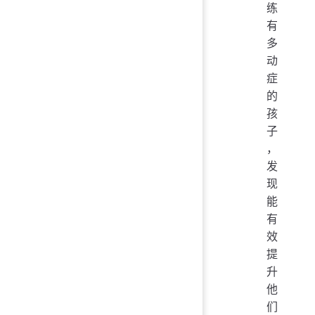
练
有
多
动
症
的
孩
子
，
发
现
能
有
效
提
升
他
们