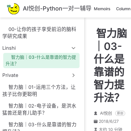
跳
AI悦创-Python一对一辅导
Memoirs
Column
至
主
要
00-让你的孩子享受前沿的脑科
智力脑
內
学研究成果
容
｜03-
Linshi
什么是
智力脑｜03-什么是靠谱的智力提
升法？
靠谱的
Private
智力提
智力脑｜01-运用三个方法，让
孩子比你更聪明
升法？
智力脑｜02-电子设备，是洪水
猛兽还是育儿助手？
AI悦创
原创
2018/6/27
智力脑｜03-什么是靠谱的智力
大约 10 分钟