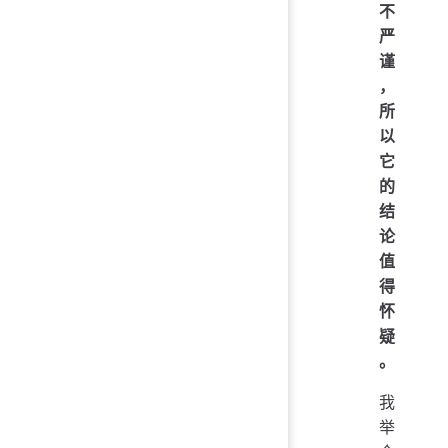
不
严
谨
，
所
以
它
的
结
论
值
得
怀
疑
。
我
举