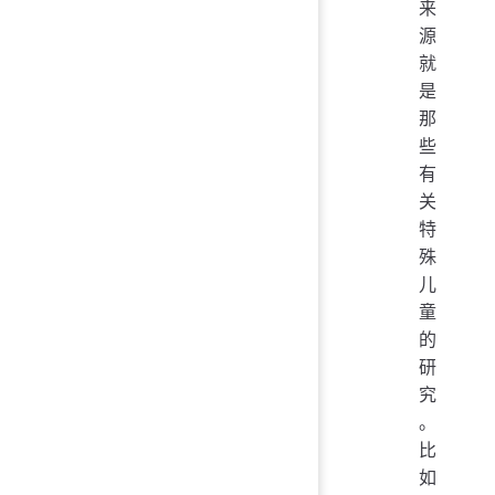
来
源
就
是
那
些
有
关
特
殊
儿
童
的
研
究
。
比
如