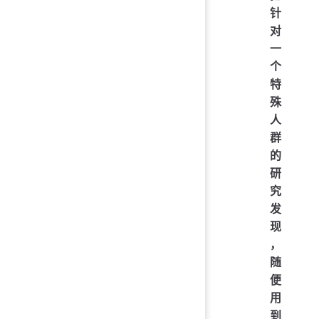
针
对
一
个
特
殊
人
群
的
研
究
发
现
，
随
便
用
到