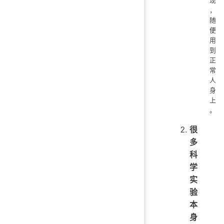
现
，
随
便
用
到
正
常
人
身
上
。
很
多
科
学
实
验
本
身