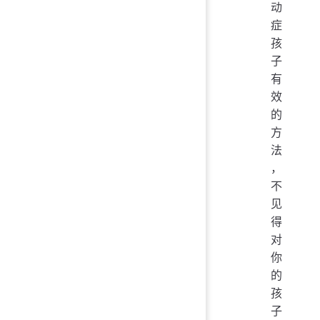
动
症
孩
子
有
效
的
方
法
，
不
见
得
对
你
的
孩
子