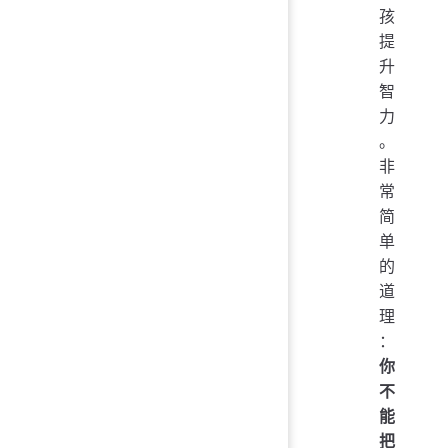
孩
提
升
智
力
。
非
常
简
单
的
道
理
：
你
不
能
把