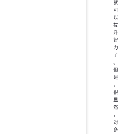
就
可
以
提
升
智
力
了
。
但
是
，
很
显
然
，
对
多