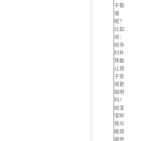
不靠
谱
呢？
比如
说：
给孕
妇补
铁能
让孩
子变
得更
聪明
吗？
给宝
宝听
音乐
能提
高他