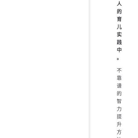
人
的
育
儿
实
践
中
。
不
靠
谱
的
智
力
提
升
方