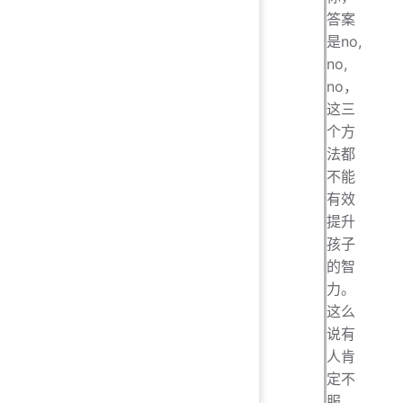
答案
是no,
no,
no，
这三
个方
法都
不能
有效
提升
孩子
的智
力。
这么
说有
人肯
定不
服