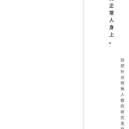
正
常
人
身
上
。
别
把
针
对
特
殊
人
群
的
研
究
发