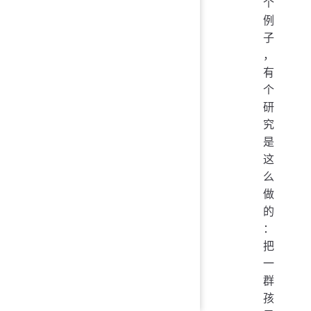
个
例
子
，
有
个
研
究
是
这
么
做
的
：
把
一
群
孩