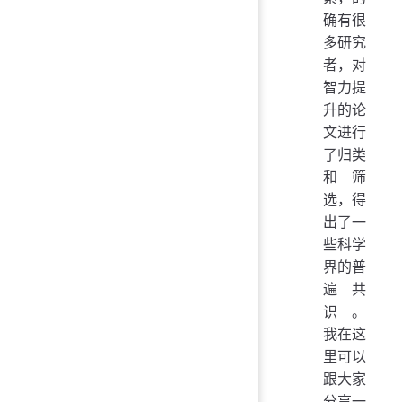
确有很
多研究
者，对
智力提
升的论
文进行
了归类
和筛
选，得
出了一
些科学
界的普
遍共
识。
我在这
里可以
跟大家
分享一