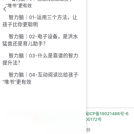
“堆书”更有效
智力脑｜01-运用三个方法，让
孩子比你更聪明
智力脑｜02-电子设备，是洪水
猛兽还是育儿助手？
智力脑｜03-什么是靠谱的智力
提升法？
智力脑｜04-互动阅读比给孩子
“堆书”更有效
长期招收编程一对一学员!微信:Jiabcdefh,
闽ICP备19021486号-6
闽公网安备 35030502000172号
Copyright © 2026 AI悦创