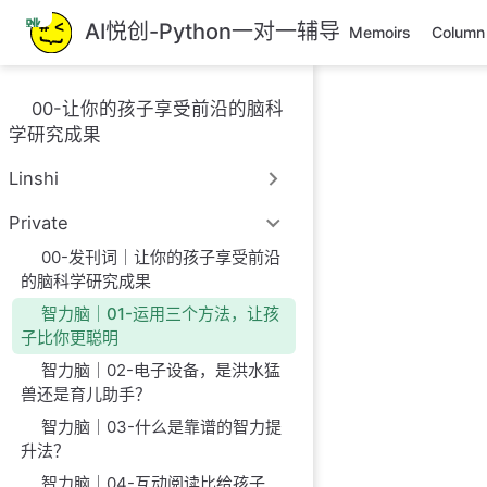
跳
AI悦创-Python一对一辅导
Memoirs
Column
至
主
要
00-让你的孩子享受前沿的脑科
內
学研究成果
容
Linshi
Private
00-发刊词｜让你的孩子享受前沿
的脑科学研究成果
智力脑｜01-运用三个方法，让孩
子比你更聪明
智力脑｜02-电子设备，是洪水猛
兽还是育儿助手？
智力脑｜03-什么是靠谱的智力提
升法？
智力脑｜04-互动阅读比给孩子