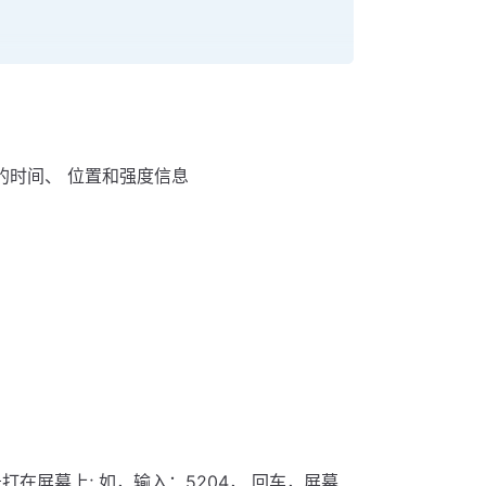
                                
                                
                                
                                
                                
的时间、 位置和强度信息
；
在屏幕上; 如，输入：5204， 回车，屏幕