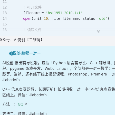
    ! 打开文件
    filename 
=
 'bst1951_2010.txt'
    open
(
unit
=
10
,
 file
=
filename,
 status
=
'old'
)
    ! 读取文件
    num_typhoons 
=
 0
公众号：AI悦创【二维码】
    do
        read
(
10
, 
'(A)'
,
 iostat
=
i) line
        if
 (i 
/=
 0
) 
exit
AI悦创·编程一对一
AI悦创·推出辅导班啦，包括「Python 语言辅导班、C++ 辅导班
        if
 (
trim
(
adjustl
(line(
1
:
5
))) 
==
 '66666'
)
程、pygame 游戏开发、Web、Linux」，全部都是一对一教学：一
            if
 (
len_trim
(line) 
>=
 14
) 
then
践等。当然，还有线下线上摄影课程、Photoshop、Premier
                num_typhoons 
=
 num_typhoons + 
1
Jiabcdefh
                if
 (num_typhoons 
>
 2000
) 
then
                    print
 *, 
'台风数量超过数组限制'
C++ 信息奥赛题解，长期更新！长期招收一对一中小学信息奥赛
                    exit
区线上。微信：Jiabcdefh
                end if
                read
(line(
7
:
10
), 
'(I4)'
) typhoon
方法一：
QQ
                read
(line(
12
:
14
), 
'(I3)'
) num_re
方法二：微信：Jiabcdefh
                min_pressure 
=
 9999.0