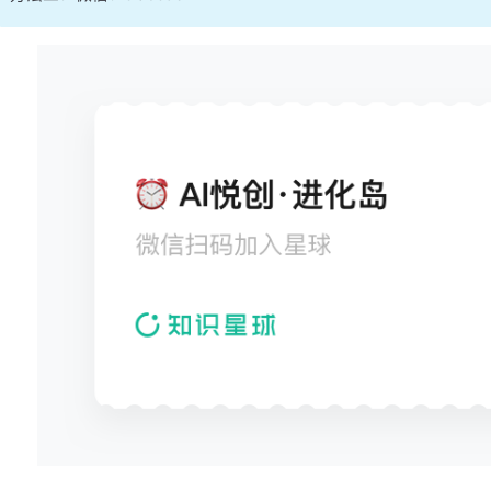
                print
 *, 
'台风编号:'
, typhoon_rec
                do
 j 
=
 1
, num_records
                    read
(
10
, 
'(A)'
,
 iostat
=
i) li
                    if
 (i 
/=
 0
) 
exit
                    if
 (
len_trim
(line) 
>=
 33
) 
th
                        read
(line(
21
:
24
), 
'(F4.1
                        read
(line(
25
:
28
), 
'(F4.1
                        read
(line(
29
:
33
), 
'(F5.1
                        if
 (pressure 
<
 min_press
                            min_pressure 
=
 press
                        end if
                    end if
                end do
                min_pressures(num_typhoons) 
=
 mi
            end if
        end if