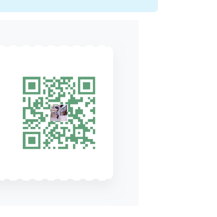
ords(num_typhoons), 
'记录数:'
, num_records  
! 调试输出
ne
en
)'
) lat
)'
) lon
)'
) pressure
ure) 
then
ure
n_pressure