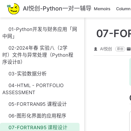
跳
AI悦创-Python一对一辅导
Memoirs
Column
至
主
要
01-Python开发与财务应用「网
07-F
內
中网」
容
02-2024年春 实验八（2学
AI悦创
原创
时）文件与异常处理（Python程
序设计B）
03-实验数据分析
04-HTML - PORTFOLIO
ASSESSMENT
05-FORTRAN95 课程设计
06-图形化界面的应用程序
07-FORTRAN95 课程设计