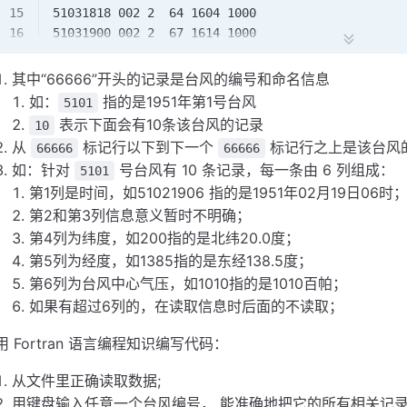
51031818 002 2  64 1604 1000                    
51031900 002 2  67 1614 1000                    
51031906 002 2  70 1625  998                    
51031912 002 2  73 1635  998                    
其中“66666”开头的记录是台风的编号和命名信息
51031918 002 2  75 1647  994                    
如：
指的是1951年第1号台风
5101
51032000 002 2  76 1662  990
表示下面会有10条该台风的记录
10
从
标记行以下到下一个
标记行之上是该台风
66666
66666
如：针对
号台风有 10 条记录，每一条由 6 列组成：
5101
第1列是时间，如51021906 指的是1951年02月19日06时
第2和第3列信息意义暂时不明确；
第4列为纬度，如200指的是北纬20.0度；
第5列为经度，如1385指的是东经138.5度；
第6列为台风中心气压，如1010指的是1010百帕；
如果有超过6列的，在读取信息时后面的不读取；
用 Fortran 语言编程知识编写代码：
从文件里正确读取数据;
用键盘输入任意一个台风编号， 能准确地把它的所有相关记录打