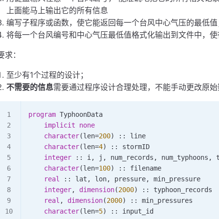
上面能马上输出它的所有信息
编写子程序或函数，使它能返回每一个台风中心气压的最低值
将每一个台风编号和中心气压最低值格式化输出到文件中，使
要求：
至少有1个过程的设计；
不需要的信息
需要通过程序设计合理处理，不能手动更改原始
program
 TyphoonData
    implicit
 none
    character
(
len
=
200
) :: line
    character
(
len
=
4
) :: stormID
    integer
 :: i, j, num_records, num_typhoons, 
    character
(
len
=
100
) :: filename
    real
 :: lat, lon, pressure, min_pressure
    integer
, 
dimension
(
2000
) :: typhoon_records
    real
, 
dimension
(
2000
) :: min_pressures
    character
(
len
=
5
) :: input_id