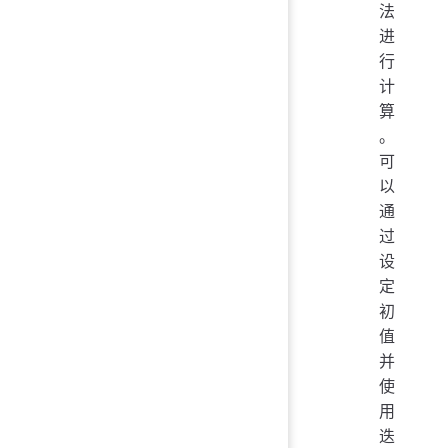
法
进
行
计
算
。
可
以
通
过
设
定
初
值
并
使
用
迭