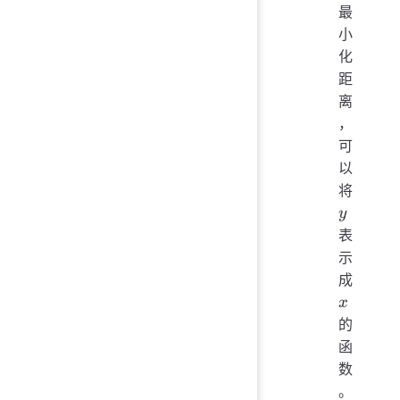
最
小
化
距
离
，
可
以
y
将
y
表
示
x
成
x
的
函
数
。