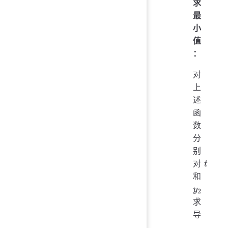
求
(8 
最
2\sqrt{
y_2))^2
小
+ (\sin(
值
- y_2)^
：
对
上
述
函
数
分
别
t
对
t
y_2
和
y
2
求
导
，