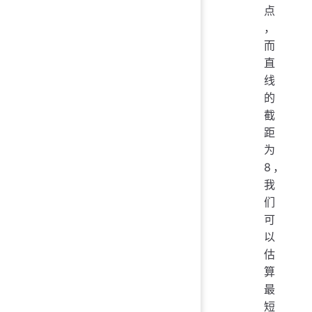
点
，
而
直
线
的
截
距
为
8，
我
们
可
以
估
算
最
短