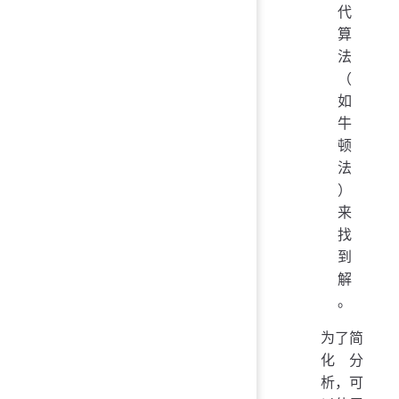
代
算
法
（
如
牛
顿
法
）
来
找
到
解
。
为了简
化分
析，可