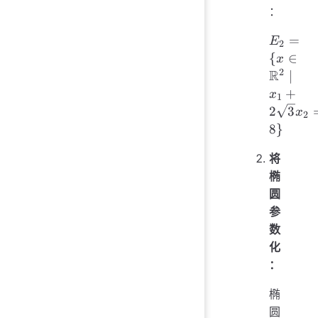
：
E_2 = 
=
E
2
\mathb
{
∈
x
\mid 
2
R
∣
2\sqrt{
+
x
1
= 8\}
2
3
x
2
8
}
将
椭
圆
参
数
化
：
椭
E_1
圆