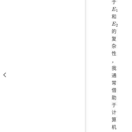
E_1
于
E
1
E_2
和
E
2
的
复
杂
性
，
我
通
常
借
助
于
计
算
机