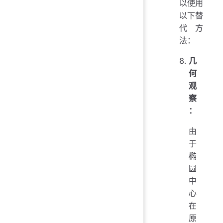
以使用
以下替
代方
法：
几
何
观
察
：
由
于
椭
圆
中
心
在
原