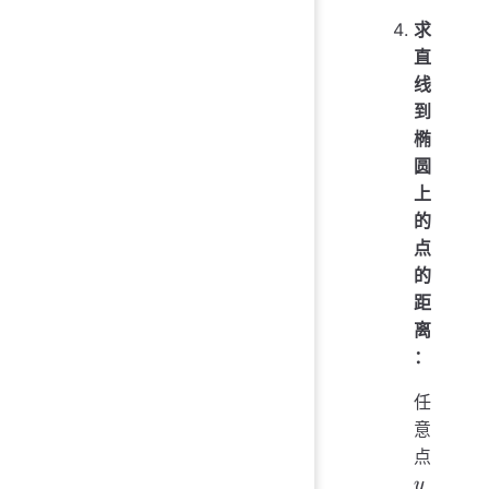
- y_1)^
求
(x_2
y_2)^2}
直
线
到
椭
圆
上
的
点
的
距
离
：
任
意
y
点
y