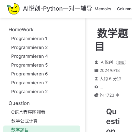
跳
AI悦创-Python一对一辅导
Memoirs
Column
至
主
要
HomeWork
数学题
內
Programmieren 1
容
目
Programmieren 2
Programmieren 4
AI悦创
原创
Programmieren 5
2024/6/18
Programmieren 6
大约 6 分钟
Programmieren 7
...
Programmieren 2
约 1723 字
Question
Qu
C语言程序图观看
esti
数学公式计算
on
数学题目