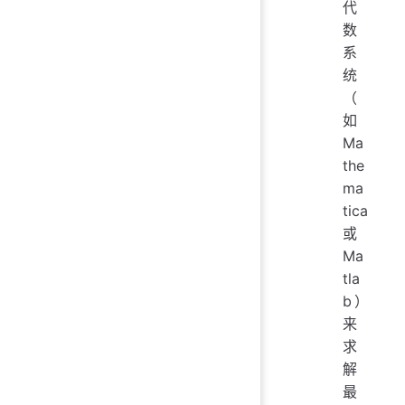
代
数
系
统
（
如
Ma
the
ma
tica
或
Ma
tla
b）
来
求
解
最