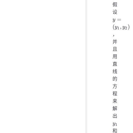
假
y =
设
(y_1,
=
y
y_2)
(
,
)
y
y
1
2
，
并
且
用
直
线
的
方
程
来
解
y_1
出
y
1
y_2
和