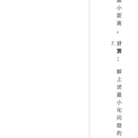
最
小
距
离
。
计
算
：
解
上
述
最
小
化
问
题
的