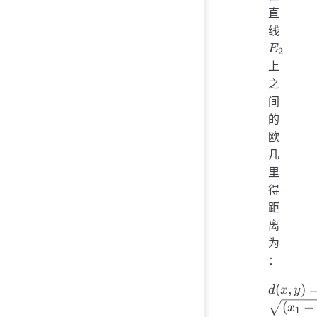
直
E_2
线
E
2
上
之
间
的
欧
几
里
得
距
离
为
：
d(x, y)
(
,
)
d
x
y
\sqrt{(
(
−
x
1