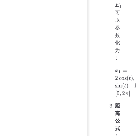
E
1
可
以
参
数
化
为
：
x_1 = 
=
x
1
\cos(t),
2
cos
(
)
,
t
\quad
sin
(
)
t
x_2 
[
0
,
2
]
π
\sin(t)
\quad
距
\text{fü
离
} t \i
公
[0, 2\pi]
式