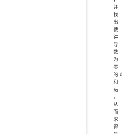
并
找
出
使
得
导
数
为
零
t
的
t
y_2
和
y
2
，
从
而
求
得