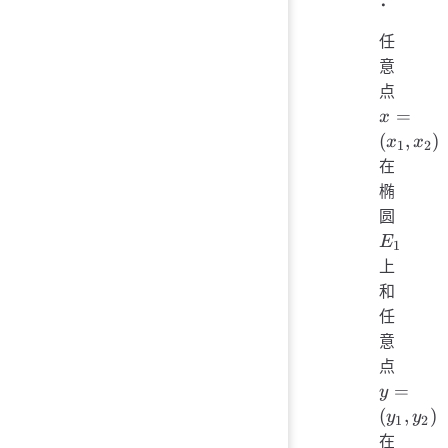
：
任
意
x =
点
(x_1,
=
x
x_2)
(
,
)
x
x
1
2
在
椭
E_1
圆
E
1
上
和
任
意
y =
点
(y_1,
=
y
y_2)
(
,
)
y
y
1
2
在