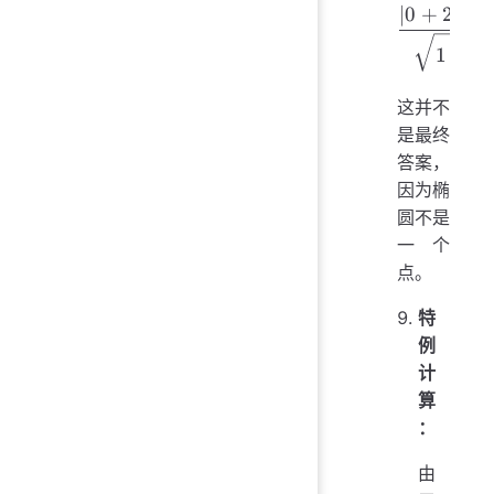
\frac{|
∣0
+
2
3
⋅
1
+
(
2
这并不
是最终
答案，
因为椭
圆不是
一个
点。
特
例
计
算
：
由