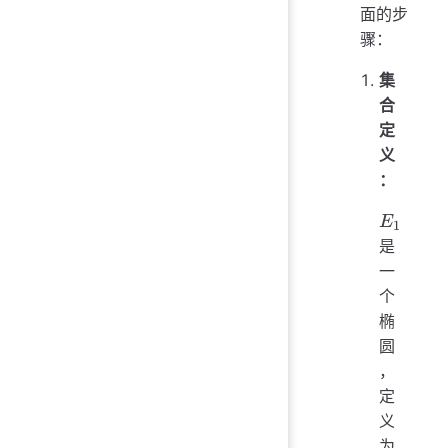
面的步
骤：
集
合
定
义
：
E_1
E
1
是
一
个
椭
圆
，
定
义
为