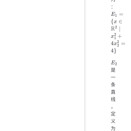
E_1 =
：
\mat
=
E
1
\mid
{
∈
x
4x_2^
2
R
∣
2
+
x
1
2
4
=
x
2
4
}
E_2
E
2
是
一
条
直
线
，
定
义
为