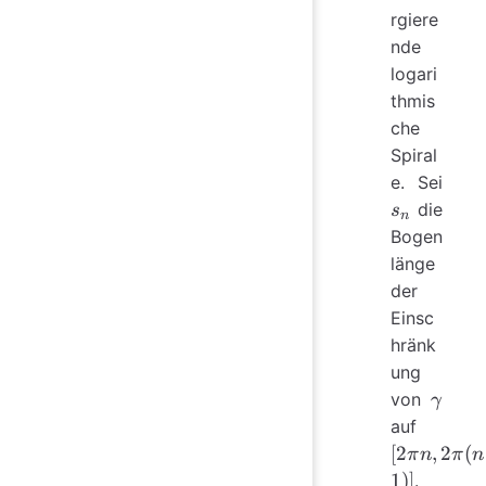
pri
rgiere
nde
logari
thmis
che
Spiral
s_n
e. Sei
die
s
n
Bogen
länge
der
Einsc
hränk
ung
\gam
von
γ
[2\pi
auf
n,
[
2
,
2
(
π
n
π
n
2\pi
1
)]
.