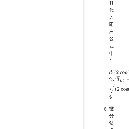
其
代
入
距
离
公
式
中
：
d((2
((
2
cos
d
\cos(t),
2
3
,
y
2
\sin(t)),
(
2
cos
(8 
$
2\sqrt{
y_2,
微
y_2))
分
\sqrt{(2
法
\cos(t)