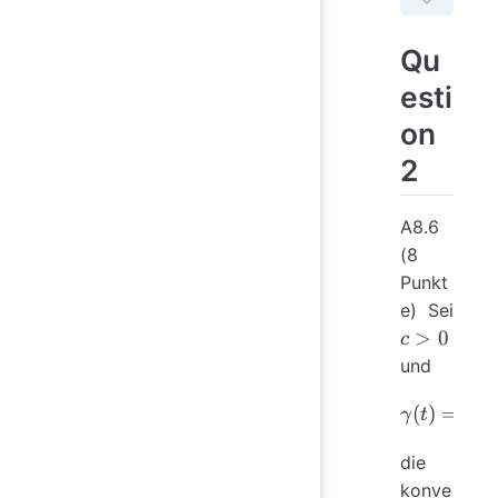
   
   
Qu
esti
#
on
def
2
   
   
A8.6
(8
# 
Punkt
t_i
c
e) Sei
>
# 
>
0
c
0
res
und
#
−
(
\gamma(
)
=
(
γ
t
e
t_m
min
die
konve