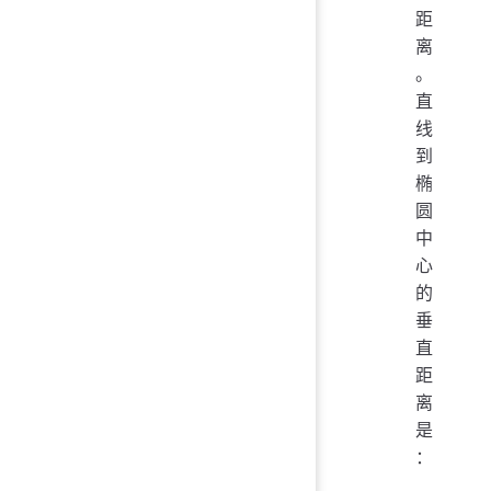
距
离
。
直
线
到
椭
圆
中
心
的
垂
直
距
离
是
：