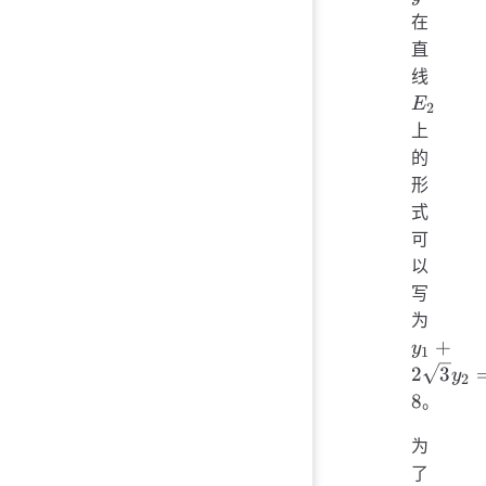
在
直
E_2
线
E
2
上
的
形
式
可
以
写
y_
为
2\sqr
+
y
1
= 8
2
3
y
2
8
。
为
了