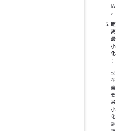
y
2
。
距
离
最
小
化
：
现
在
需
要
最
小
化
距