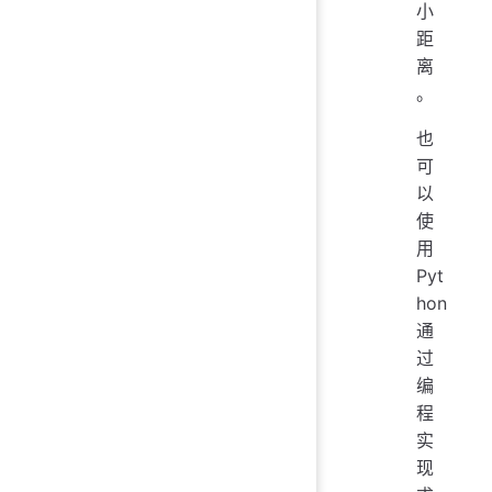
小
距
离
。
也
可
以
使
用
Pyt
hon
通
过
编
程
实
现