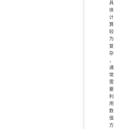
具
体
计
算
较
为
复
杂
，
通
常
需
要
利
用
数
值
方