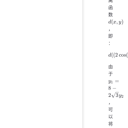
离
函
d(x,
数
y)
(
,
)
d
x
y
，
即
：
d((2
((
2
cos
d
\cos(t),
由
\sin(t)),
y_1 =
于
(y_1,
2\sqr
y_2))
=
y
1
y_2
8
−
2
3
y
2
，
可
以
将