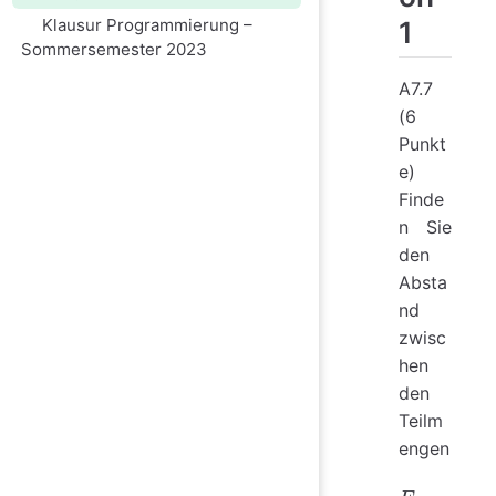
Klausur Programmierung –
1
Sommersemester 2023
A7.7
(6
Punkt
e)
Finde
n Sie
den
Absta
nd
zwisc
hen
den
Teilm
engen