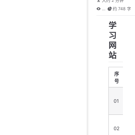
大约 2 分钟
...
约 748 字
学
习
网
站
序
号
01
st
02
tu