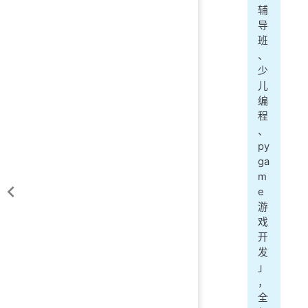
辅
导
班
、
少
儿
编
程
、
py
ga
m
e
游
戏
开
发
」
，
全