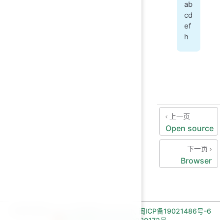
ab
cd
ef
h
上一页
Open source
下一页
Browser
长期招收编程一对一学员!微信:Jiabcdefh,
闽ICP备19021486号-6