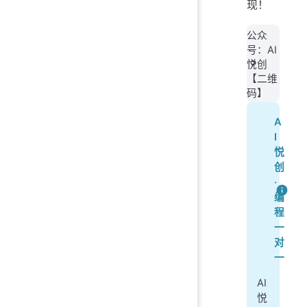
现！
公众
号：AI
悦创
【二维
码】
A
I
悦
创
·
编
程
一
对
一
AI
悦