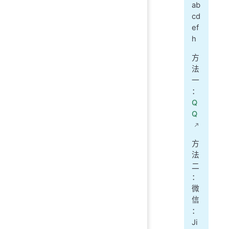
ab
cd
ef
h
方
法
一
：
Q
Q
方
法
二
：
微
信
：
Ji