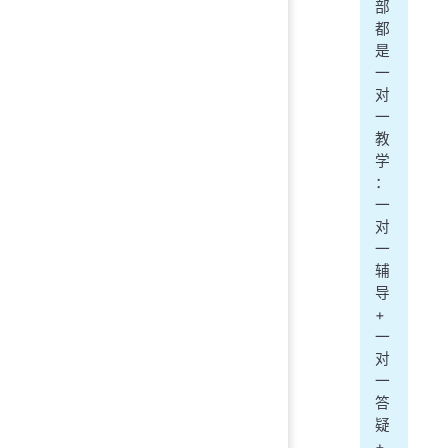
部
都
是
一
对
一
教
学
：
一
对
一
辅
导
+
一
对
一
答
疑
+