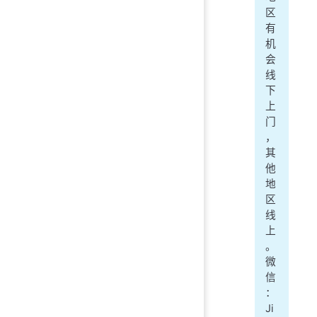
区
有
机
会
线
下
上
门
，
其
他
地
区
线
上
。
微
信
：
Ji