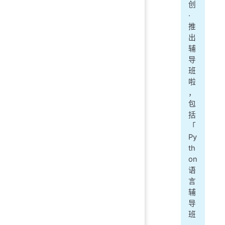
创
·
推
出
辅
导
班
啦
，
包
括
「
Py
th
on
语
言
辅
导
班