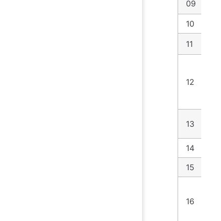
09
流
10
mo
11
ge
P
12
道
13
sh
14
N
15
ze
16
d2