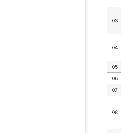
03
pr
04
ca
05
06
W
07
W
08