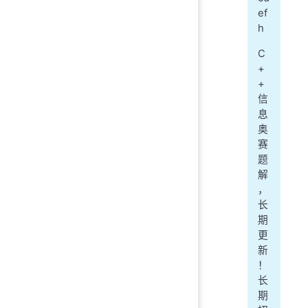
ef
h
C
+
+
信
息
奥
赛
题
解
，
长
期
更
新
！
长
期