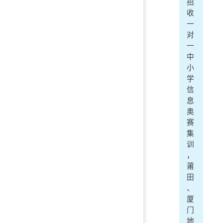
招
收
一
对
一
中
小
学
信
息
奥
赛
集
训
，
莆
田
、
厦
门
地