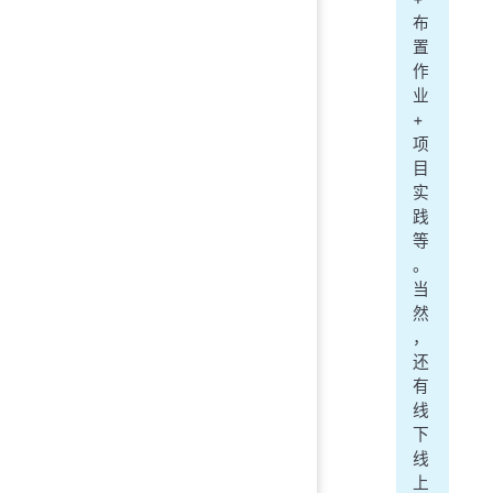
布
置
作
业
+
项
目
实
践
等
。
当
然
，
还
有
线
下
线
上