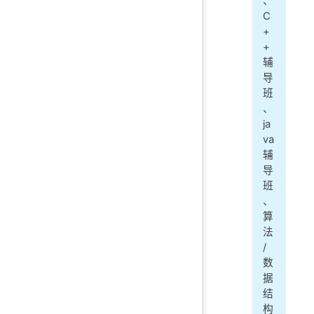
、
C
+
+
辅
导
班
、
ja
va
辅
导
班
、
算
法
/
数
据
结
构