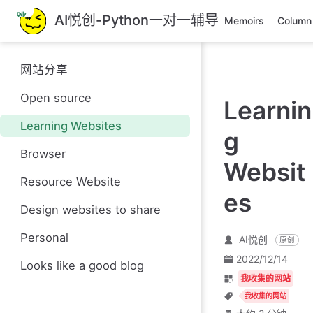
跳
AI悦创-Python一对一辅导
Memoirs
Column
至
主
要
网站分享
內
容
Open source
Learnin
Learning Websites
g
Browser
Websit
Resource Website
es
Design websites to share
Personal
AI悦创
原创
2022/12/14
Looks like a good blog
我收集的网站
我收集的网站