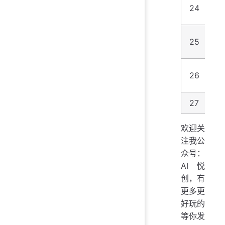
R
24
实
Le
25
B
26
he
27
数
欢迎关
注我公
众号：
AI悦
创，有
更多更
好玩的
等你发