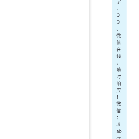
学
、
Q
Q
、
微
信
在
线
，
随
时
响
应
！
微
信
：
Ji
ab
cd