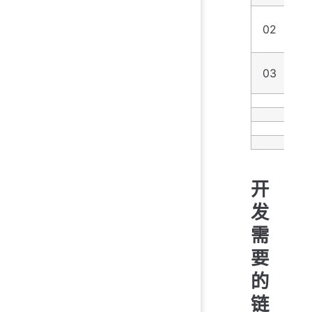
02
老
03
M
开
发
需
要
的
链