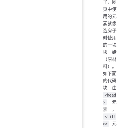
子，网
页中使
用的元
素就像
造房子
时使用
的一块
块砖
（原材
料）。
如下面
的代码
块由
<head
元
>
素，
<titl
元
e>