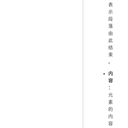
表
示
段
落
由
此
结
束
。
内
容
：
元
素
的
内
容