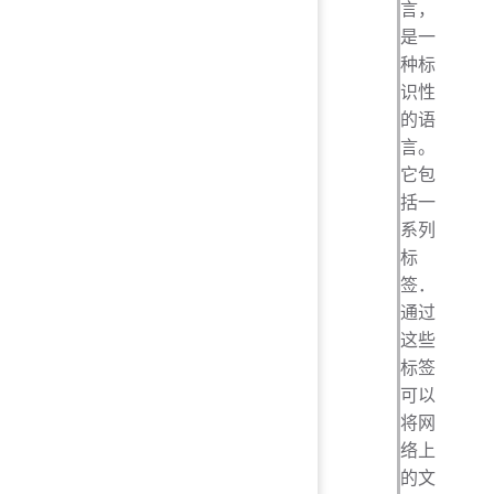
言，
是一
种标
识性
的语
言。
它包
括一
系列
标
签．
通过
这些
标签
可以
将网
络上
的文