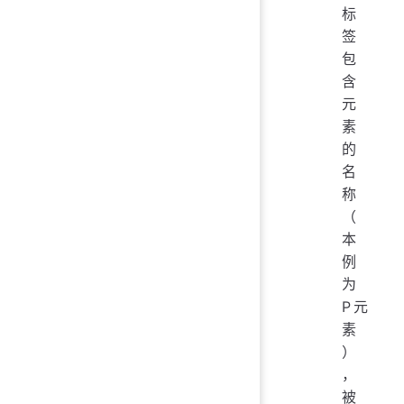
标
签
包
含
元
素
的
名
称
（
本
例
为
P元
素
）
，
被