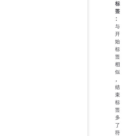
标
签
：
与
开
始
标
签
相
似
，
结
束
标
签
多
了
符