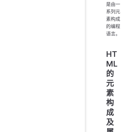
是由一
系列元
素构成
的编程
语言。
HT
ML
的
元
素
构
成
及
属