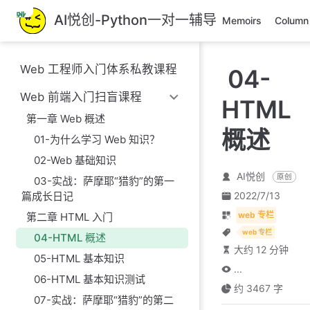
跳
AI悦创-Python一对一辅导
Memoirs
Column
至
主
要
Web 工程师入门体系私教课程
04-
內
容
Web 前端入门扫盲课程
HTML
第一章 Web 概述
概述
01-为什么学习 Web 知识？
02-Web 基础知识
AI悦创
原创
03-实战：萨摩耶“猎豹”的第一
篇成长日记
2022/7/13
web 专栏
第二章 HTML 入门
web 专栏
04-HTML 概述
大约 12 分钟
05-HTML 基本知识
...
06-HTML 基本知识测试
约 3467 字
07-实战：萨摩耶“猎豹”的第二