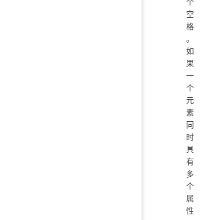
个
空
格
。
如
果
一
个
元
素
同
时
具
有
多
个
属
性