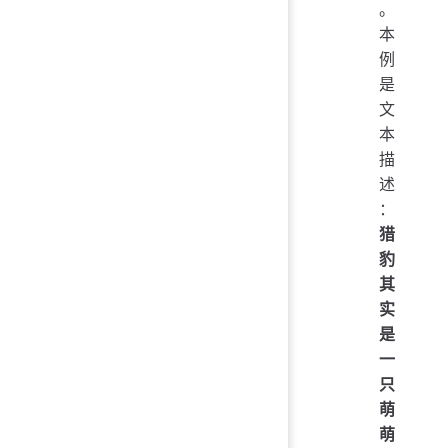
。
本
例
是
文
本
描
述
：
猎
豹
其
实
是
一
只
萌
萌