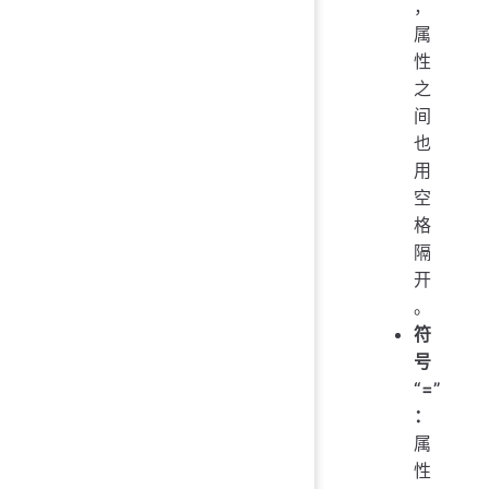
，
属
性
之
间
也
用
空
格
隔
开
。
符
号
“=”
：
属
性