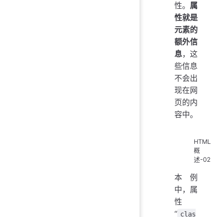
性。
属
性就是
元素的
额外信
息
，这
些信息
不会出
现在网
页的内
容中。
HTML
概
述-02
本例
中，属
性
“
clas