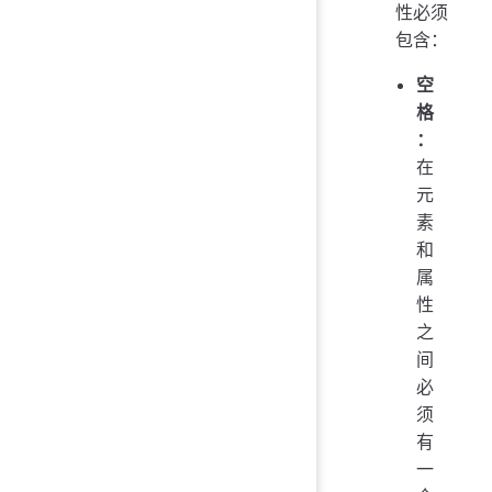
性必须
包含：
空
格
：
在
元
素
和
属
性
之
间
必
须
有
一