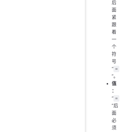
后
面
紧
跟
着
一
个
符
号
“
=
”。
值
：
“
=
”后
面
必
须