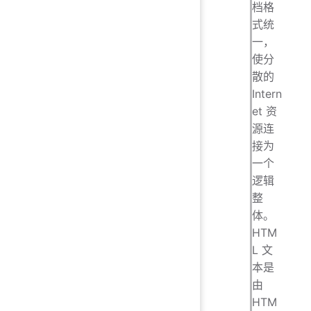
档格
式统
一，
使分
散的
Intern
et 资
源连
接为
一个
逻辑
整
体。
HTM
L 文
本是
由
HTM