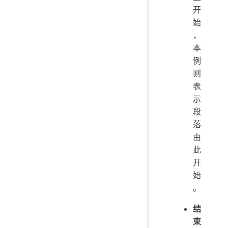
开
始
，
本
例
则
表
示
段
落
由
此
开
始
。
结
束