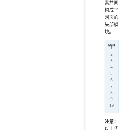
素共同
构成了
网页的
头部模
块。
<!
D
<
ht
<
he
   
   
</
h
<
bo
</
b
</
h
注意：
以上代