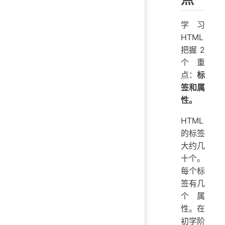
学习
HTML
把握 2
个重
点：
标
签和属
性。
HTML
的标签
大约几
十个。
每个标
签有几
个属
性。在
初学阶