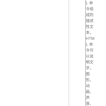
L 命
令组
成的
描述
性文
本，
HTM
L 命
令可
以说
明文
字，
图
形、
动
画、
声
音、