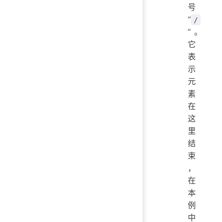
号
“
/
”。
它
表
示
元
素
在
这
里
结
束
，
在
本
例
中