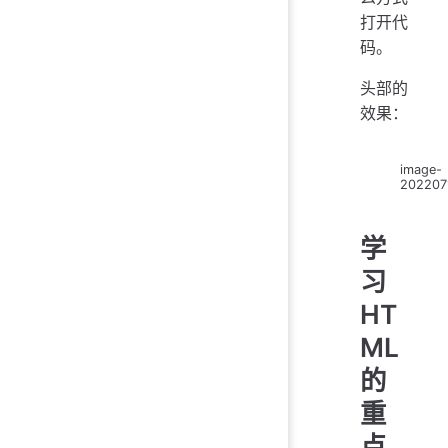
打开代
码。
头部的
效果：
image-
202207
学
习
HT
ML
的
重
点