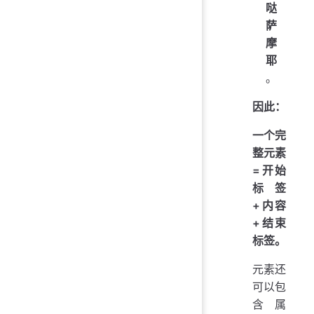
哒
萨
摩
耶
。
因此：
一个完
整元素
=开始
标签
+内容
+结束
标签。
元素还
可以包
含属