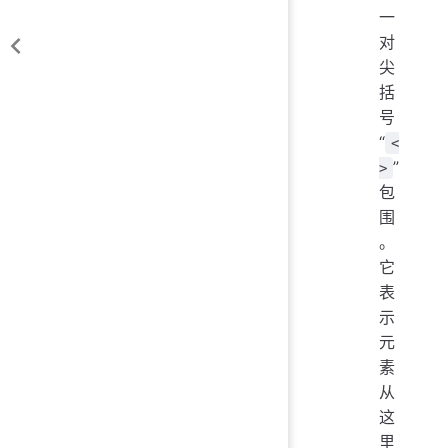
一
对
尖
括
号
“
<
”
>
包
围
。
它
表
示
元
素
从
这
里