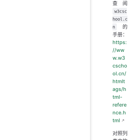
查阅
w3csc
hool.c
的
n
手册：
https:
//ww
w.w3
cscho
ol.cn/
htmlt
ags/h
tml-
refere
nce.h
tml
对照列