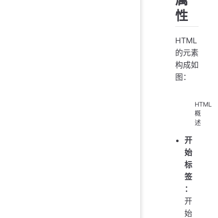
性
HTML
的元素
构成如
图：
HTML
概
述
开
始
标
签
：
开
始