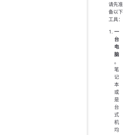
请先准
备以下
工具：
一
台
电
脑
。
笔
记
本
或
是
台
式
机
均