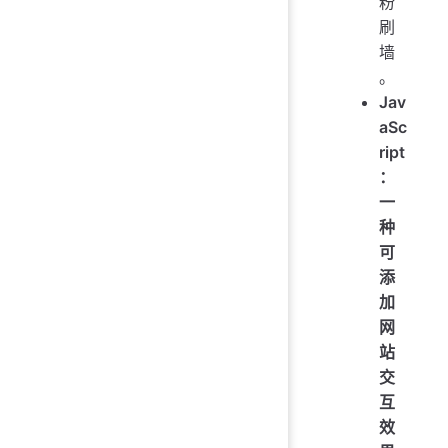
粉
刷
墙
。
Jav
aSc
ript
：
一
种
可
添
加
网
站
交
互
效