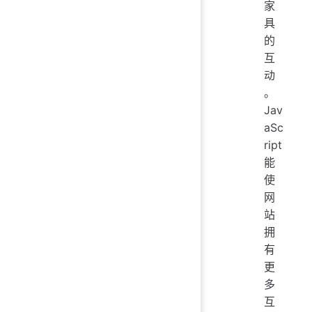
家
具
的
互
动
。
Jav
aSc
ript
能
使
网
站
拥
有
更
多
互