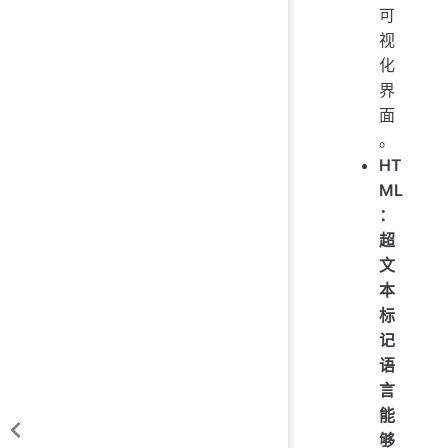
可
视
化
界
面
。
HT
ML
：
超
文
本
标
记
语
言
能
够