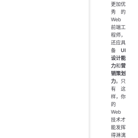
更加优
秀的
Web
前端工
程师，
还应具
备
UI
设计能
力
和
营
销策划
力
。只
有这
样，你
的
Web
技术才
能发挥
得淋漓