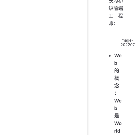
长为初
级前端
工程
师：
image-
202207
We
b
的
概
念
：
We
b
是
Wo
rld