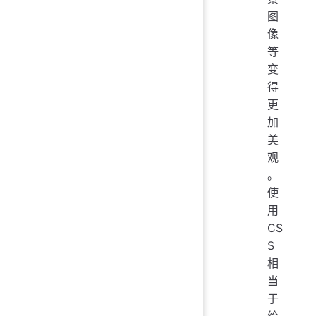
图
像
等
变
得
更
加
美
观
。
使
用
CS
S
相
当
于
给