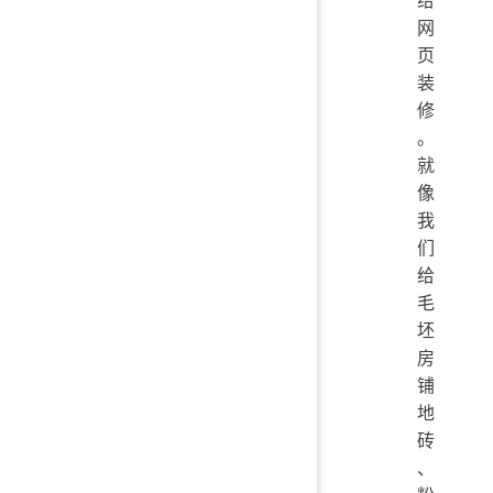
网
页
装
修
。
就
像
我
们
给
毛
坯
房
铺
地
砖
、