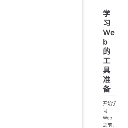
学
习
We
b
的
工
具
准
备
开始学
习
Web
之前，