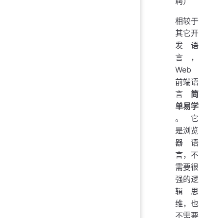
聘）
相较于
其它开
发语
言，
Web
前端语
言
简
单易学
。 它
是浏览
器语
言，不
需要很
强的逻
辑思
维，也
不需要