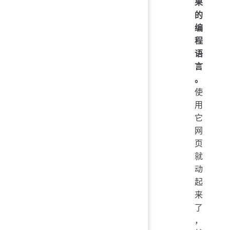
果
的
编
程
语
言
。
使
用
它
网
页
就
动
起
来
了
，