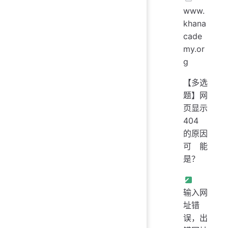
www.
khana
cade
my.or
g
【多选
题】网
页显示
404
的原因
可能
是？
输入网
址错
误，出