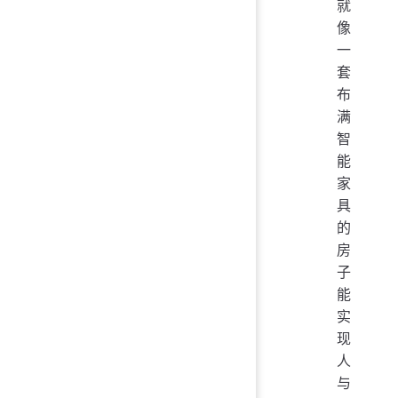
就
像
一
套
布
满
智
能
家
具
的
房
子
能
实
现
人
与