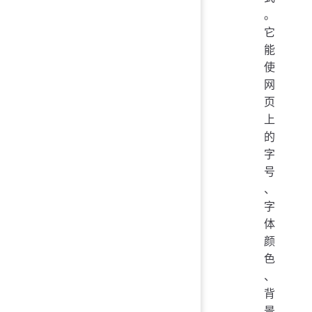
。
它
能
使
网
页
上
的
字
号
、
字
体
颜
色
、
背
景