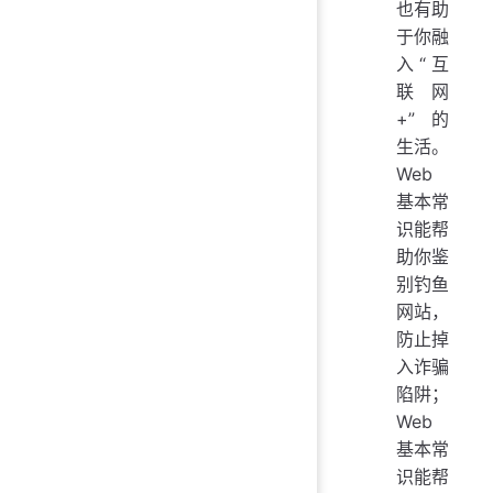
也有助
于你融
入“互
联网
+”的
生活。
Web
基本常
识能帮
助你鉴
别钓鱼
网站，
防止掉
入诈骗
陷阱；
Web
基本常
识能帮