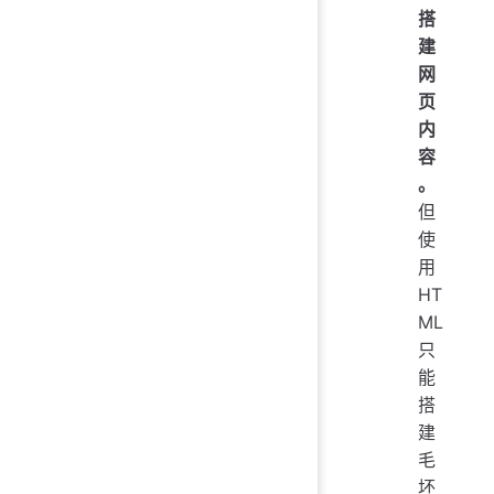
搭
建
网
页
内
容
。
但
使
用
HT
ML
只
能
搭
建
毛
坯