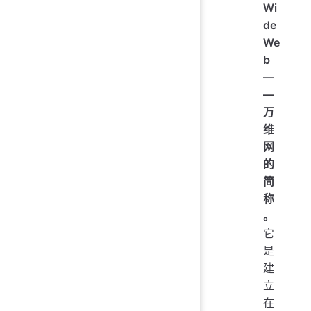
Wi
de
We
b
—
—
万
维
网
的
简
称
。
它
是
建
立
在