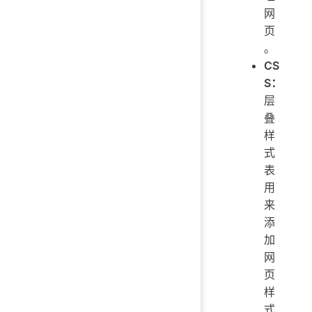
网
页
。
CS
S：
层
叠
样
式
表
用
来
添
加
网
页
样
式