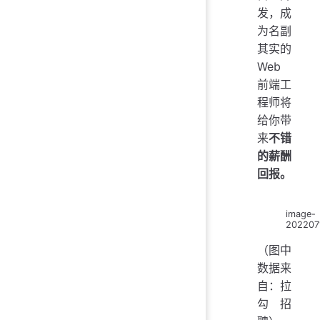
发，成
为名副
其实的
Web
前端工
程师将
给你带
来
不错
的薪酬
回报。
image-
202207
（图中
数据来
自：拉
勾招