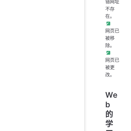
错网址
不存
在。
网页已
被移
除。
网页已
被更
改。
We
b
的
学