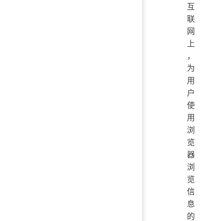
互
联
网
上
，
为
用
户
使
用
浏
览
器
浏
览
信
息
的