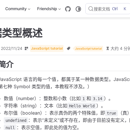
Ctrl
K
Community
Friendship
搜索文档
数据类型概述
2022/11/24
大约 4 分
JavaScript tutorial
JavaScript tutorial
简介
JavaScript 语言的每一个值，都属于某一种数据类型。JavaS
第七种 Symbol 类型的值，本教程不涉及。）
数值（number）：整数和小数（比如
和
）。
1
3.14
字符串（string）：文本（比如
）。
Hello World
布尔值（boolean）：表示真伪的两个特殊值，即
（真
true
：表示“未定义”或不存在，即由于目前没有定义
undefined
：表示空值，即此处的值为空。
null