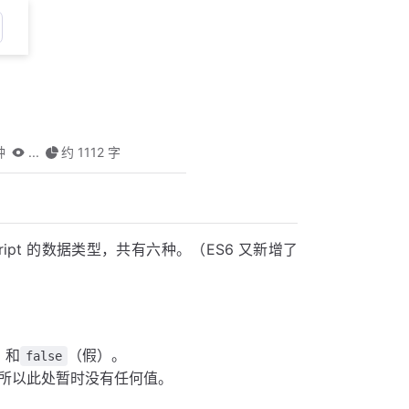
钟
...
约 1112 字
cript 的数据类型，共有六种。（ES6 又新增了
）和
（假）。
false
，所以此处暂时没有任何值。