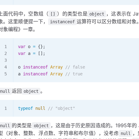
上面代码中，空数组（
）的类型也是
，这表示在 Ja
[]
object
象。这里顺便提一下，
运算符可以区分数组和对象
instanceof
对象编程》一章。
var
 o
 =
 {};
var
 a
 =
 [];
o
 instanceof
 Array
 // false
a
 instanceof
 Array
 // true
返回
。
null
object
typeof
 null
 // "object"
的类型是
，这是由于历史原因造成的。1995年的 J
null
object
型（对象、整数、浮点数、字符串和布尔值），没考虑
，
null