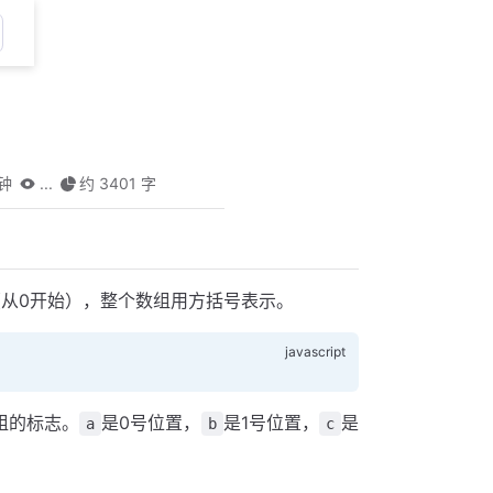
分钟
...
约 3401 字
（从0开始），整个数组用方括号表示。
组的标志。
是0号位置，
是1号位置，
是
a
b
c