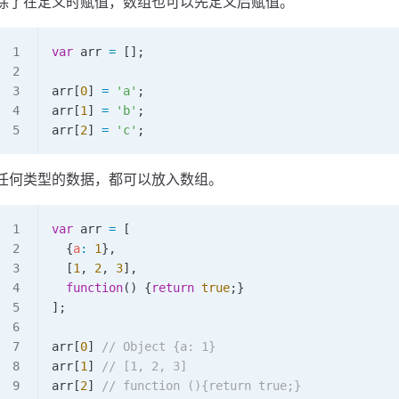
除了在定义时赋值，数组也可以先定义后赋值。
var
 arr
 =
 [];
arr
[
0
] 
=
 'a'
;
arr
[
1
] 
=
 'b'
;
arr
[
2
] 
=
 'c'
;
任何类型的数据，都可以放入数组。
var
 arr
 =
 [
  {
a
:
 1
},
  [
1
, 
2
, 
3
],
  function
() {
return
 true
;}
];
arr
[
0
] 
// Object {a: 1}
arr
[
1
] 
// [1, 2, 3]
arr
[
2
] 
// function (){return true;}