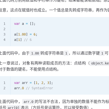
注意，这点在赋值时也成立。一个值总是先转成字符串，再作为
var
 a
 =
 [];
a
[
1.00
] 
=
 6
;
a
[
1
] 
// 6
上面代码中，由于
转成字符串是
，所以通过数字键
可
1.00
1
1
上一章说过，对象有两种读取成员的方法：点结构（
object.ke
对于数值的键名，不能使用点结构。
var
 arr
 =
 [
1
, 
2
, 
3
];
arr
.
0
 // SyntaxError
上面代码中，
的写法不合法，因为单独的数值不能作为标识符
arr.0
括号
表示（方括号是运算符，可以接受数值）。
arr[0]