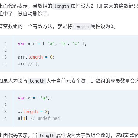
上面代码表示，当数组的
属性设为2（即最大的整数键只
length
组中了，被自动删除了。
清空数组的一个有效方法，就是将
属性设为0。
length
var
 arr
 =
 [ 
'a'
, 
'b'
, 
'c'
 ];
arr
.
length
 =
 0
;
arr
 // []
如果人为设置
大于当前元素个数，则数组的成员数量会
length
var
 a
 =
 [
'a'
];
a
.
length
 =
 3
;
a
[
1
] 
// undefined
上面代码表示，当
属性设为大于数组个数时，读取新增
length