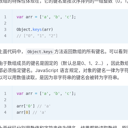
数组的特殊性体现在，它的键名是按次序排列的一组整数（0，1，2
var
 arr
 =
 [
'a'
, 
'b'
, 
'c'
];
Object
.
keys
(
arr
)
// ["0", "1", "2"]
上面代码中，
方法返回数组的所有键名。可以看到
Object.keys
由于数组成员的键名是固定的（默认总是0、1、2...），因此
都必须指定键名。JavaScript 语言规定，对象的键名一律
以可以用数值读取，是因为非字符串的键名会被转为字符串。
var
 arr
 =
 [
'a'
, 
'b'
, 
'c'
];
arr
[
'0'
] 
// 'a'
arr
[
0
] 
// 'a'
上面代码分别用数值和字符串作为键名，结果都能读取数组。原