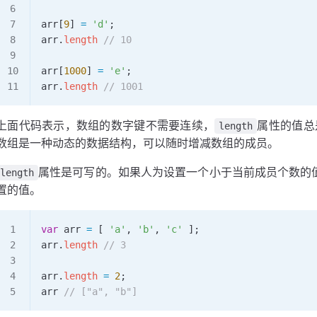
arr
[
9
] 
=
 'd'
;
arr
.
length
 // 10
arr
[
1000
] 
=
 'e'
;
arr
.
length
 // 1001
上面代码表示，数组的数字键不需要连续，
属性的值总
length
数组是一种动态的数据结构，可以随时增减数组的成员。
属性是可写的。如果人为设置一个小于当前成员个数的
length
置的值。
var
 arr
 =
 [ 
'a'
, 
'b'
, 
'c'
 ];
arr
.
length
 // 3
arr
.
length
 =
 2
;
arr
 // ["a", "b"]