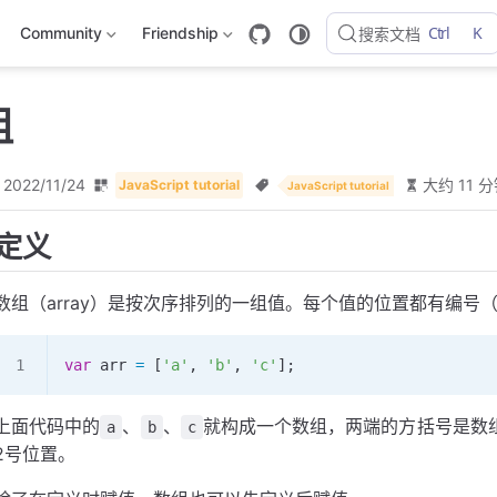
Ctrl
K
Community
Friendship
搜索文档
组
2022/11/24
大约 11 
JavaScript tutorial
JavaScript tutorial
定义
数组（array）是按次序排列的一组值。每个值的位置都有编号
var
 arr
 =
 [
'a'
, 
'b'
, 
'c'
];
上面代码中的
、
、
就构成一个数组，两端的方括号是数
a
b
c
2号位置。