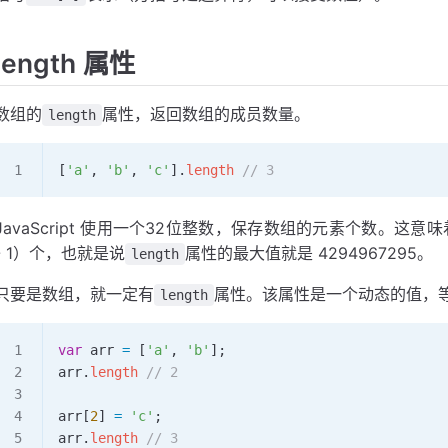
length 属性
数组的
属性，返回数组的成员数量。
length
[
'a'
, 
'b'
, 
'c'
].
length
 // 3
JavaScript 使用一个32位整数，保存数组的元素个数。这意味着
- 1）个，也就是说
属性的最大值就是 4294967295。
length
只要是数组，就一定有
属性。该属性是一个动态的值，
length
var
 arr
 =
 [
'a'
, 
'b'
];
arr
.
length
 // 2
arr
[
2
] 
=
 'c'
;
arr
.
length
 // 3