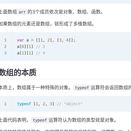
上面数组
的3个成员依次是对象、数组、函数。
arr
如果数组的元素还是数组，就形成了多维数组。
var
 a
 =
 [[
1
, 
2
], [
3
, 
4
]];
a
[
0
][
1
] 
// 2
a
[
1
][
1
] 
// 4
数组的本质
本质上，数组属于一种特殊的对象。
运算符会返回数组
typeof
typeof
 [
1
, 
2
, 
3
] 
// "object"
上面代码表明，
运算符认为数组的类型就是对象。
typeof