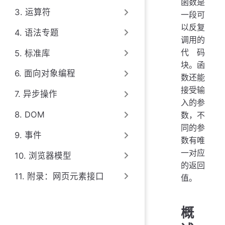
函数是
3. 运算符
一段可
以反复
4. 语法专题
调用的
代码
5. 标准库
块。函
6. 面向对象编程
数还能
接受输
7. 异步操作
入的参
8. DOM
数，不
同的参
9. 事件
数有唯
一对应
10. 浏览器模型
的返回
11. 附录：网页元素接口
值。
概