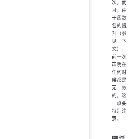
次。而
且，由
于函数
名的提
升（参
见下
文），
前一次
声明在
任何时
候都是
无效
的，这
一点要
特别注
意。
圆括