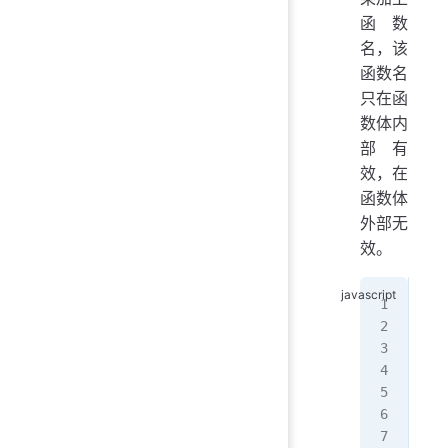
函数
名，该
函数名
只在函
数体内
部有
效，在
函数体
外部无
效。
var
  c
};
x
// 