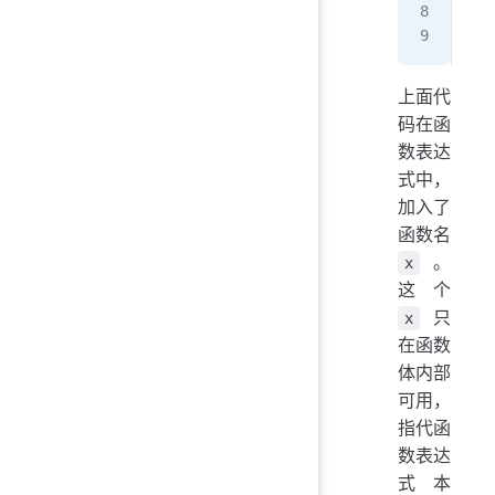
pri
// 
上面代
码在函
数表达
式中，
加入了
函数名
。
x
这个
只
x
在函数
体内部
可用，
指代函
数表达
式本