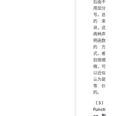
后面不
用加分
号。总
的来
说，这
两种声
明函数
的方
式，差
别很细
微，可
以近似
认为是
等价
的。
（3）
Functi
on 构