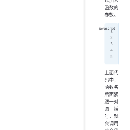
以加入
函数的
参数。
fun
  r
}
add
上面代
码中，
函数名
后面紧
跟一对
圆括
号，就
会调用