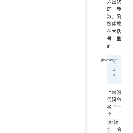
入函数
的参
数。函
数体放
在大括
号里
面。
fun
  c
}
上面的
代码命
名了一
个
prin
函
t