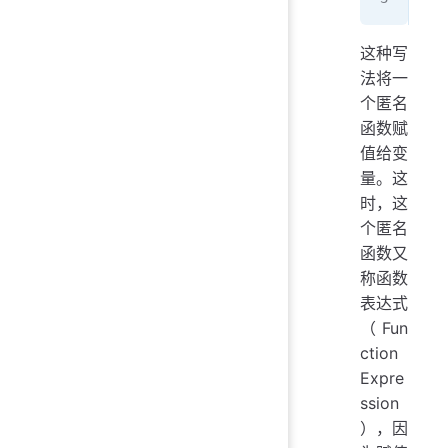
这种写
法将一
个匿名
函数赋
值给变
量。这
时，这
个匿名
函数又
称函数
表达式
（Fun
ction
Expre
ssion
），因