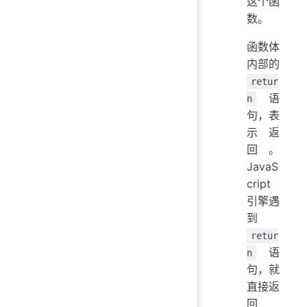
这个函
数。
函数体
内部的
retur
语
n
句，表
示返
回。
JavaS
cript
引擎遇
到
retur
语
n
句，就
直接返
回