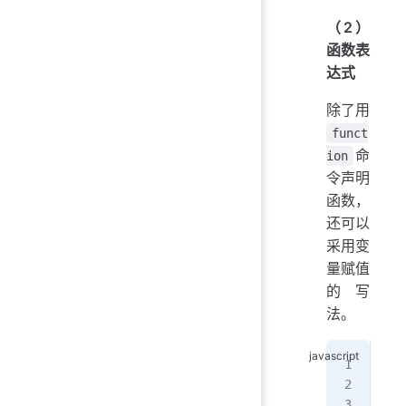
（2）
函数表
达式
除了用
funct
命
ion
令声明
函数，
还可以
采用变
量赋值
的写
法。
var
  c
};