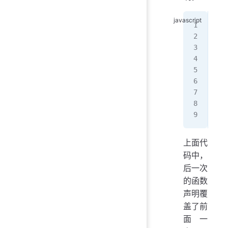
fun
  c
}
f
()
fun
  c
}
f
()
上面代
码中，
后一次
的函数
声明覆
盖了前
面一