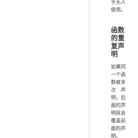
乎无人
使用。
函数
的重
复声
明
如果同
一个函
数被多
次声
明，后
面的声
明就会
覆盖前
面的声
明。