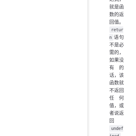
就是函
数的返
回值。
retur
语句
n
不是必
需的，
如果没
有的
话，该
函数就
不返回
任何
值，或
者说返
回
undef
ined