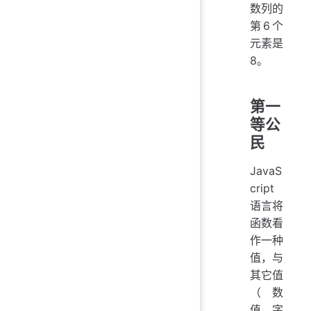
数列的
第6个
元素是
8。
第一
等公
民
JavaS
cript
语言将
函数看
作一种
值，与
其它值
（数
值、字