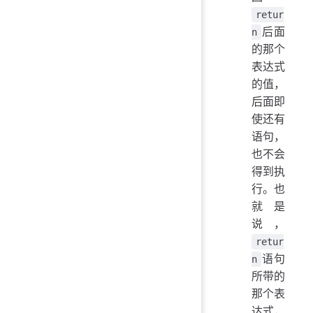
retur
后面
n
的那个
表达式
的值，
后面即
使还有
语句，
也不会
得到执
行。也
就是
说，
retur
语句
n
所带的
那个表
达式，