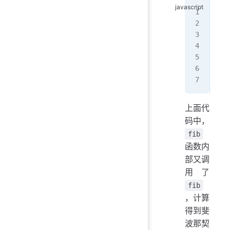
fun
  i
  i
  r
}
fib
上面代
码中，
fib
函数内
部又调
用了
fib
，计算
得到斐
波那契