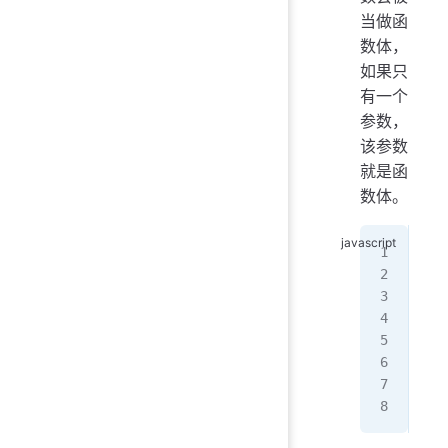
当做函
数体，
如果只
有一个
参数，
该参数
就是函
数体。
var
  '
);
//
fun
  r
}