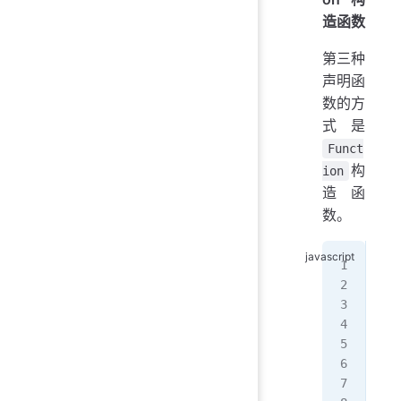
造函数
第三种
声明函
数的方
式是
Funct
构
ion
造函
数。
var
  '
  '
  '
);
//