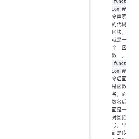
funct
命
ion
令声明
的代码
区块，
就是一
个函
数。
funct
命
ion
令后面
是函数
名，函
数名后
面是一
对圆括
号，里
面是传