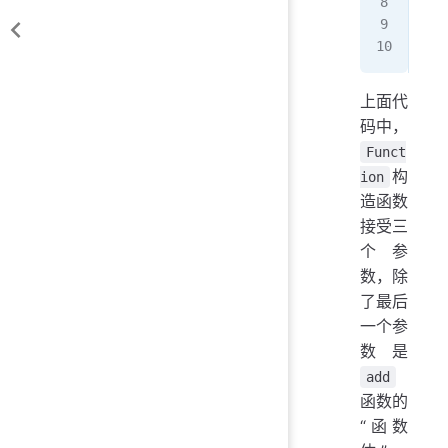
fun
  r
}
上面代
码中，
Funct
构
ion
造函数
接受三
个参
数，除
了最后
一个参
数是
add
函数的
“函数