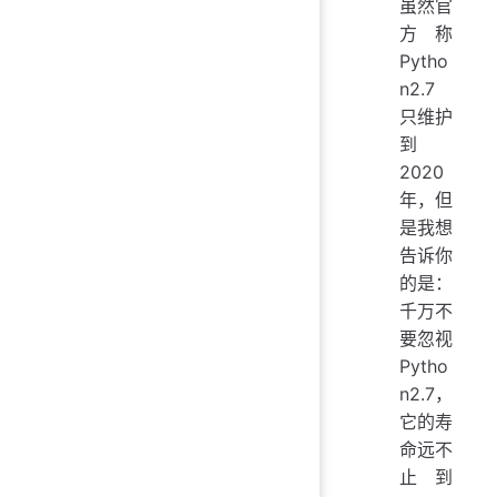
虽然官
方称
Pytho
n2.7
只维护
到
2020
年，但
是我想
告诉你
的是：
千万不
要忽视
Pytho
n2.7，
它的寿
命远不
止到