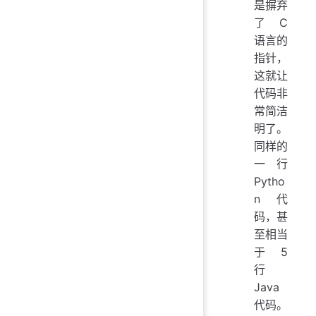
是摒弃
了 C
语言的
指针，
这就让
代码非
常简洁
明了。
同样的
一行
Pytho
n 代
码，甚
至相当
于 5
行
Java
代码。