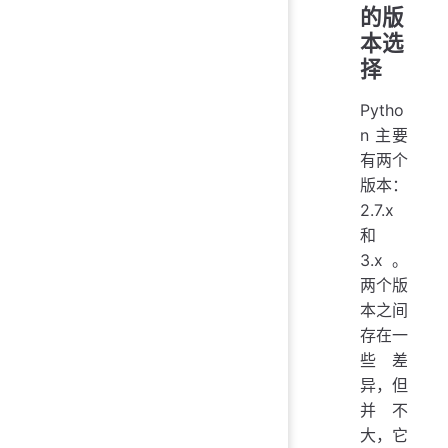
的版
本选
择
Pytho
n 主要
有两个
版本：
2.7.x
和
3.x。
两个版
本之间
存在一
些差
异，但
并不
大，它