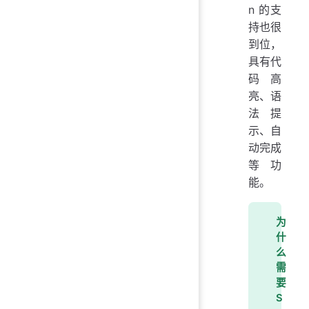
n 的支
持也很
到位，
具有代
码高
亮、语
法提
示、自
动完成
等功
能。
为
什
么
需
要
S