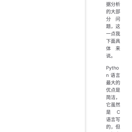
据分析
的大部
分问
题，这
一点我
下面具
体来
说。
Pytho
n 语言
最大的
优点是
简洁，
它虽然
是 C
语言写
的，但