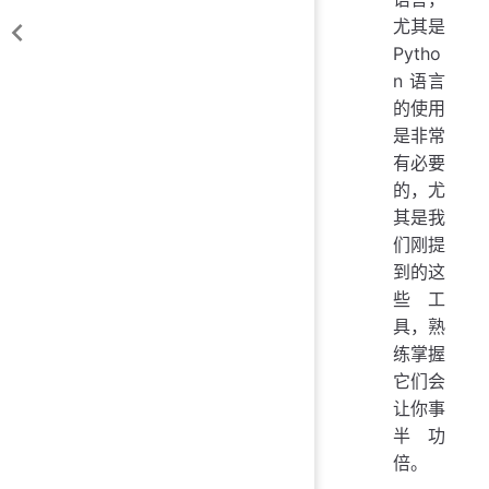
尤其是
Pytho
n 语言
的使用
是非常
有必要
的，尤
其是我
们刚提
到的这
些工
具，熟
练掌握
它们会
让你事
半功
倍。