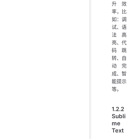
升效
率，比
如：调
试、语
法高
亮、代
码跳
转、自
动完
成、智
能提示
等。
1.2.2
Subli
me
Text