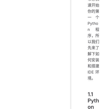
速开始
你的第
一个
Pytho
n 程
序，所
以我们
先来了
解下如
何安装
和搭建
IDE 环
境。
1.1
Pyth
on