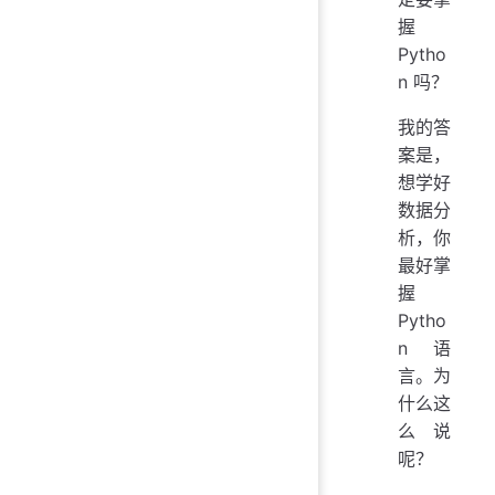
握
Pytho
n 吗？
我的答
案是，
想学好
数据分
析，你
最好掌
握
Pytho
n 语
言。为
什么这
么说
呢？