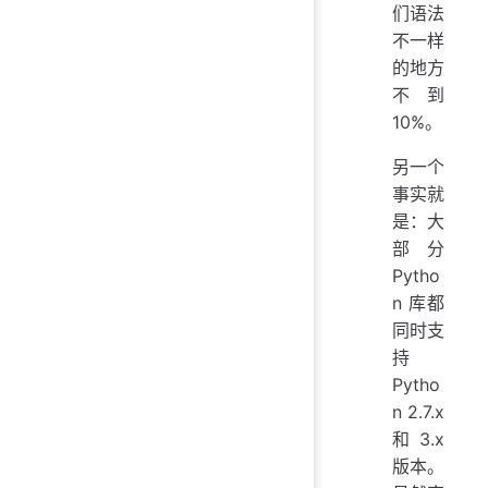
们语法
不一样
的地方
不到
10%。
另一个
事实就
是：大
部分
Pytho
n 库都
同时支
持
Pytho
n 2.7.x
和 3.x
版本。