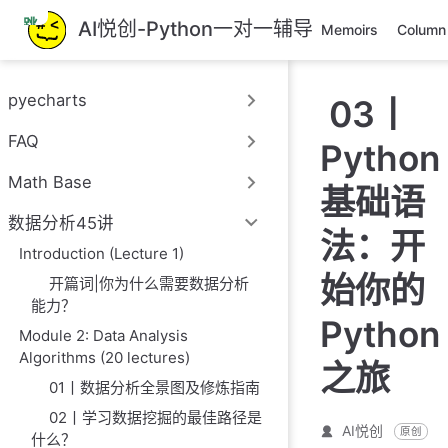
跳
AI悦创-Python一对一辅导
Memoirs
Column
至
主
要
pyecharts
03丨
內
容
FAQ
Python
Math Base
基础语
数据分析45讲
法：开
Introduction (Lecture 1)
始你的
开篇词|你为什么需要数据分析
能力？
Python
Module 2: Data Analysis
Algorithms (20 lectures)
之旅
01丨数据分析全景图及修炼指南
02丨学习数据挖掘的最佳路径是
AI悦创
原创
什么？