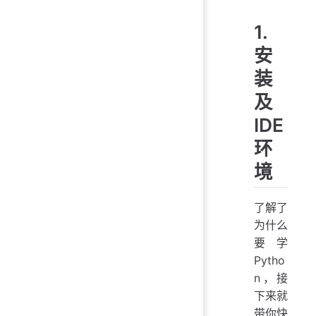
1.
安
装
及
IDE
环
境
了解了
为什么
要学
Pytho
n，接
下来就
带你快