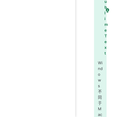
u
b
l
i
m
e
T
e
x
t
Wi
nd
o
w
s
不
同
于
M
ac