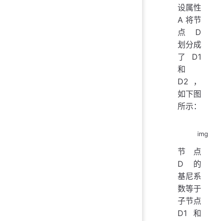
设属性
A 将节
点 D
划分成
了 D1
和
D2，
如下图
所示：
img
节点
D 的
基尼系
数等于
子节点
D1 和