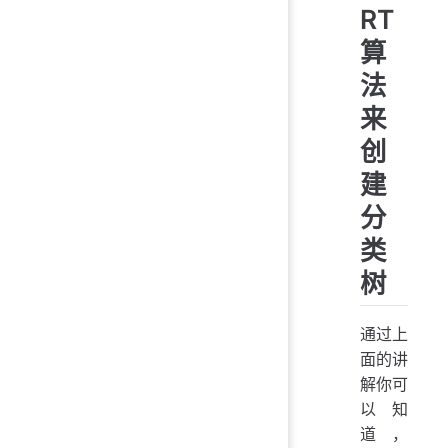
RT
算
法
来
创
建
分
类
树
通过上
面的讲
解你可
以知
道，