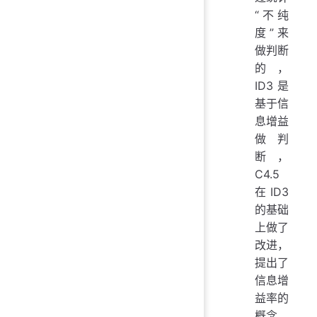
“不纯
度”来
做判断
的，
ID3 是
基于信
息增益
做判
断，
C4.5
在 ID3
的基础
上做了
改进，
提出了
信息增
益率的
概念。