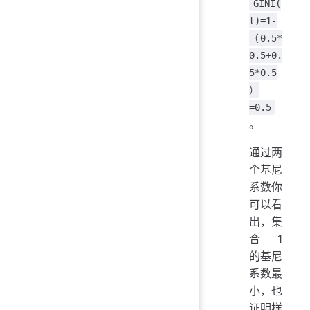
GINI(
t)=1-
（0.5*
0.5+0.
5*0.5
）
=0.5
。
通过两
个基尼
系数你
可以看
出，集
合 1
的基尼
系数最
小，也
证明样