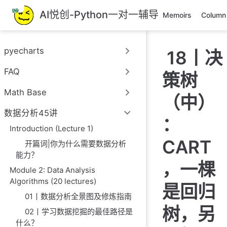
跳
AI悦创-Python一对一辅导
Memoirs
Column
至
主
要
pyecharts
18丨决
內
容
FAQ
策树
Math Base
（中）
数据分析45讲
：
Introduction (Lecture 1)
CART
开篇词|你为什么需要数据分析
能力？
，一棵
Module 2: Data Analysis
Algorithms (20 lectures)
是回归
01丨数据分析全景图及修炼指南
树，另
02丨学习数据挖掘的最佳路径是
什么？