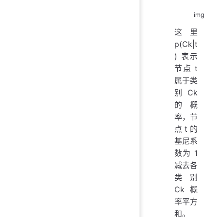
img
这里
p(Ck|t
) 表示
节点 t
属于类
别 Ck
的概
率，节
点 t 的
基尼系
数为 1
减去各
类别
Ck 概
率平方
和。