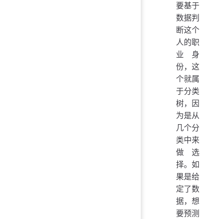
要基于
数据判
断这个
人的职
业身
份，这
个就属
于分类
树，因
为是从
几个分
类中来
做选
择。如
果是给
定了数
据，想
要预测