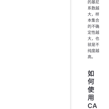
的基尼
系数越
大，样
本集合
的不确
定性越
大，也
就是不
纯度越
高。
如
何
使
用
CA