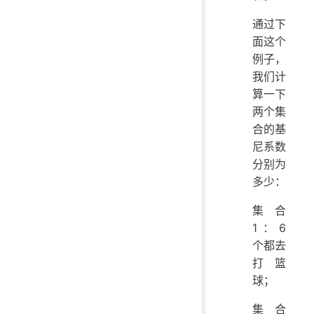
通过下
面这个
例子，
我们计
算一下
两个集
合的基
尼系数
分别为
多少：
集合
1：6
个都去
打篮
球；
集合