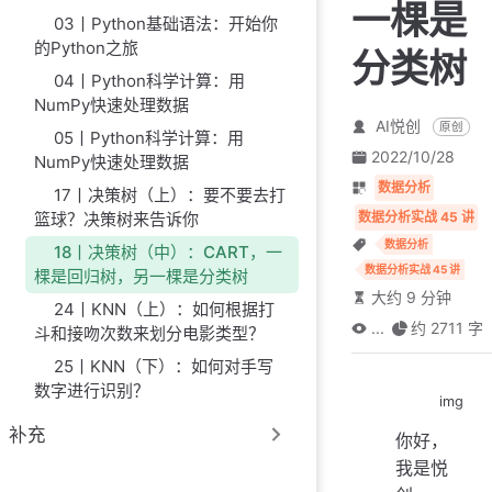
一棵是
03丨Python基础语法：开始你
的Python之旅
分类树
04丨Python科学计算：用
NumPy快速处理数据
AI悦创
原创
05丨Python科学计算：用
2022/10/28
NumPy快速处理数据
数据分析
17丨决策树（上）：要不要去打
数据分析实战 45 讲
篮球？决策树来告诉你
数据分析
18丨决策树（中）：CART，一
数据分析实战 45 讲
棵是回归树，另一棵是分类树
大约 9 分钟
24丨KNN（上）：如何根据打
...
约 2711 字
斗和接吻次数来划分电影类型？
25丨KNN（下）：如何对手写
数字进行识别？
img
补充
你好，
我是悦