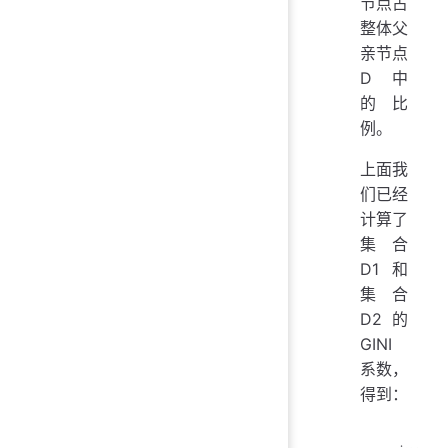
节点占
整体父
亲节点
D 中
的比
例。
上面我
们已经
计算了
集合
D1 和
集合
D2 的
GINI
系数，
得到：