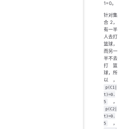
1=0。
针对集
合 2，
有一半
人去打
篮球，
而另一
半不去
打篮
球，所
以，
p(C1|
t)=0.
，
5
p(C2|
t)=0.
，
5