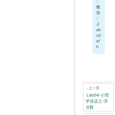
：
微
信
：
Ji
ab
cd
ef
h
上一页
Lab04-小悦
学说话之-浮
点数