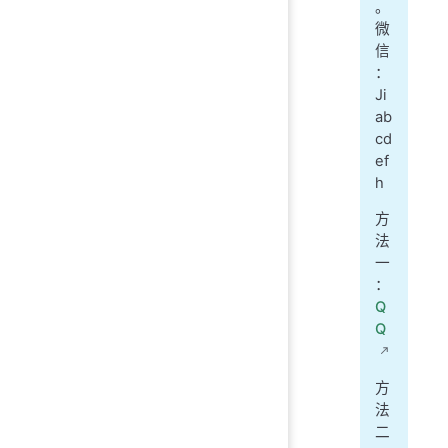
。
微
信
：
Ji
ab
cd
ef
h
方
法
一
：
Q
Q
方
法
二