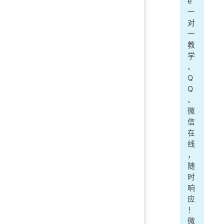
e
一
对
一
教
学
、
Q
Q
、
微
信
在
线
，
随
时
响
应
！
微