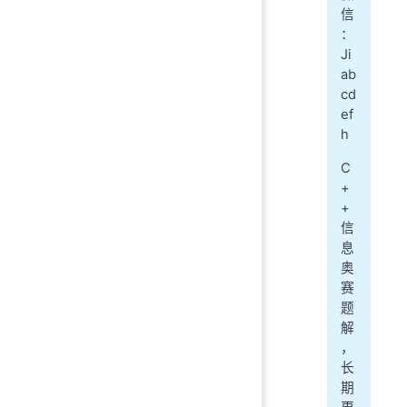
信
：
Ji
ab
cd
ef
h
C
+
+
信
息
奥
赛
题
解
，
长
期