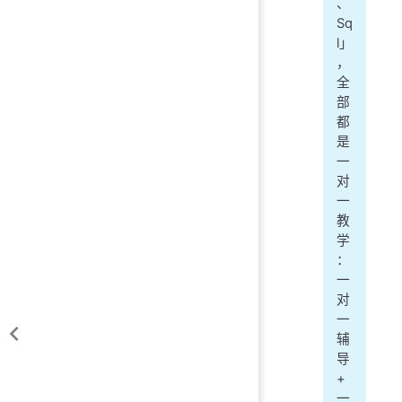
、
Sq
l」
，
全
部
都
是
一
对
一
教
学
：
一
对
一
辅
导
+
一