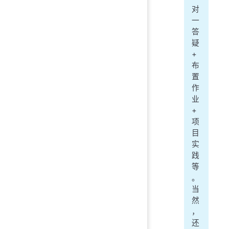
对
一
答
疑
+
布
置
作
业
+
项
目
实
践
等
。
当
然
，
还