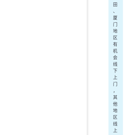
田
、
厦
门
地
区
有
机
会
线
下
上
门
，
其
他
地
区
线
上