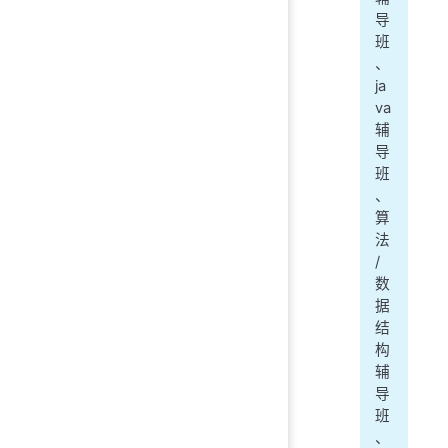
导
班
、
ja
va
辅
导
班
、
算
法
/
数
据
结
构
辅
导
班
、