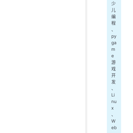
少
儿
编
程
、
py
ga
m
e
游
戏
开
发
、
Li
nu
x
、
W
eb