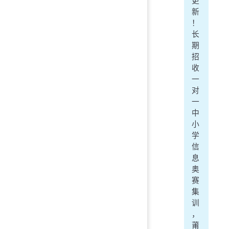
更
新
！
长
期
招
收
一
对
一
中
小
学
信
息
奥
赛
集
训
，
莆