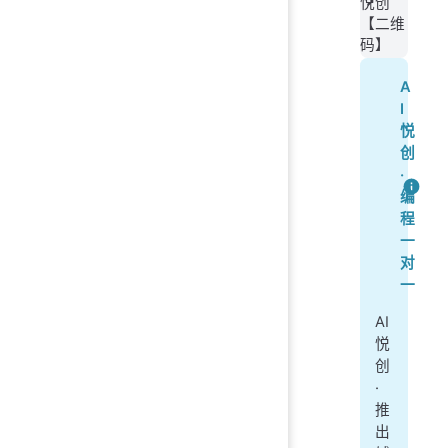
悦创
【二维
码】
A
I
悦
创
·
编
程
一
对
一
AI
悦
创
·
推
出