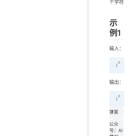
个字符
示
例1
输入：
a
输出：
a
答案
公众
号：AI