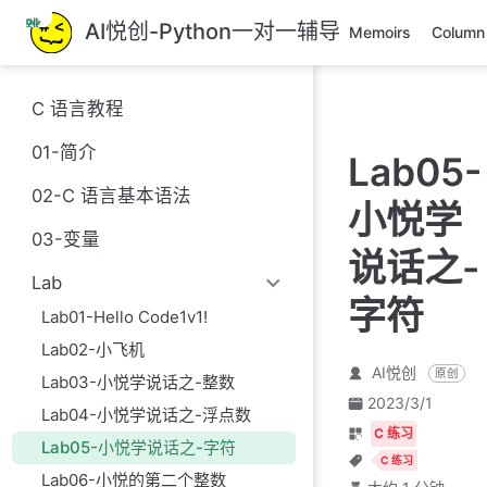
跳
AI悦创-Python一对一辅导
Memoirs
Column
至
主
要
C 语言教程
內
容
01-简介
Lab05-
02-C 语言基本语法
小悦学
03-变量
说话之-
Lab
字符
Lab01-Hello Code1v1!
Lab02-小飞机
AI悦创
原创
Lab03-小悦学说话之-整数
2023/3/1
Lab04-小悦学说话之-浮点数
C 练习
Lab05-小悦学说话之-字符
C 练习
Lab06-小悦的第二个整数