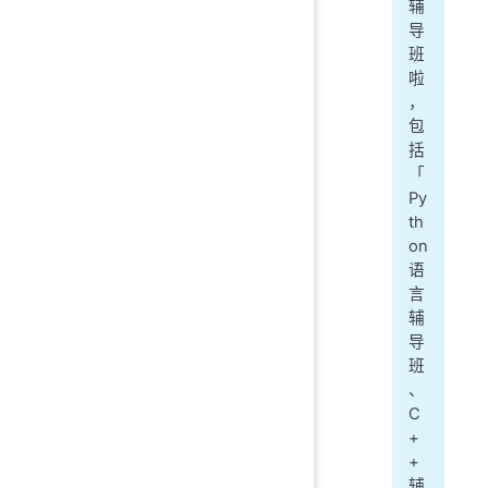
辅
导
班
啦
，
包
括
「
Py
th
on
语
言
辅
导
班
、
C
+
+
辅